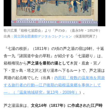
歌川広重『箱根七湯図会』より「芦のゆ」（嘉永5年・1852年）
出典：
国立国会図書館デジタルコレクション
（保護期間満了）
『七湯の枝折』（1811年）の頃の芦之湯の宿は6軒。十返
舎一九『諸国道中金の草鞋』が紹介する「七湯廻り」は、
箱根権現から
芦之湯を最初の湯として
木賀・底倉・宮ノ
下・堂ヶ島・塔之沢と巡り湯本へ下るルートで、芦之湯は
周遊の起点格でした（出典：
内田彩「複数の温泉地を周遊
する旅行者の行動―江戸後期の箱根温泉郷を事例として
―」（『温泉地域研究』第13号・2009年）
）。
芦之湯温泉は、
文化14年（1817年）に作成された江戸時