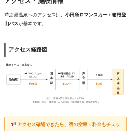
アクセス・施設情報
芦之湯温泉へのアクセスは、
小田急ロマンスカー＋箱根登
山バス
が基本です。
アクセス経路図
電車＋バス（東京から）
湯
芦
芦
🚄 ロマンスカー
🚌 箱根登山バス
🚶 徒歩
（湯本→芦之湯）
（はこね）
本
之
之
新宿駅
駅
湯
湯
約75分
約30分
約2分
温
泉
合計：新宿〜芦之湯温泉まで約110分
車利用は東名「厚木IC」から約70分／箱根峠手前・標高約870m
アクセス確認できたら、宿の空室・料金もチェッ