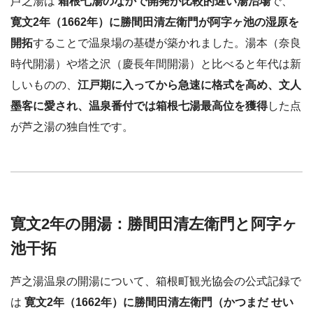
芦之湯は
箱根七湯のなかで開発が比較的遅い湯治場
で、
寛文2年（1662年）に勝間田清左衛門が阿字ヶ池の湿原を
開拓
することで温泉場の基礎が築かれました。湯本（奈良
時代開湯）や塔之沢（慶長年間開湯）と比べると年代は新
しいものの、
江戸期に入ってから急速に格式を高め、文人
墨客に愛され、温泉番付では箱根七湯最高位を獲得
した点
が芦之湯の独自性です。
寛文2年の開湯：勝間田清左衛門と阿字ヶ
池干拓
芦之湯温泉の開湯について、箱根町観光協会の公式記録で
は
寛文2年（1662年）に勝間田清左衛門（かつまだ せい