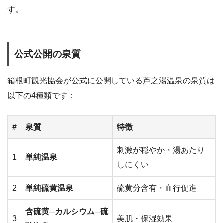
す。
公式公開の泉質
箱根町観光協会が公式に公開している芦之湯温泉の泉質は
以下の4種類です：
#
泉質
特徴
刺激が穏やか・湯あたり
1
単純温泉
しにくい
2
単純硫黄温泉
硫黄分含有・血行促進
含硫黄─カルシウム─硫
3
美肌・保湿効果