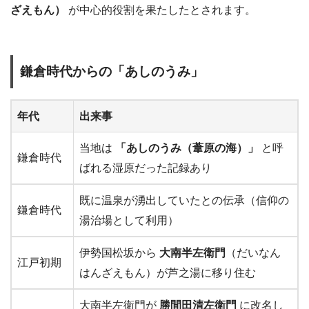
ざえもん）
が中心的役割を果たしたとされます。
鎌倉時代からの「あしのうみ」
年代
出来事
当地は
「あしのうみ（葦原の海）」
と呼
鎌倉時代
ばれる湿原だった記録あり
既に温泉が湧出していたとの伝承（信仰の
鎌倉時代
湯治場として利用）
伊勢国松坂から
大南半左衛門
（だいなん
江戸初期
はんざえもん）が芦之湯に移り住む
大南半左衛門が
勝間田清左衛門
に改名し