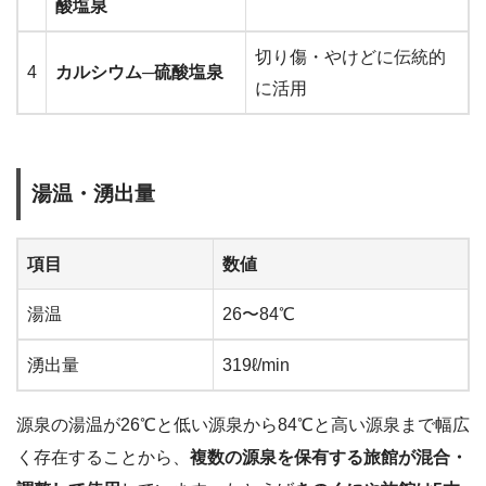
酸塩泉
切り傷・やけどに伝統的
4
カルシウム─硫酸塩泉
に活用
湯温・湧出量
項目
数値
湯温
26〜84℃
湧出量
319ℓ/min
源泉の湯温が26℃と低い源泉から84℃と高い源泉まで幅広
く存在することから、
複数の源泉を保有する旅館が混合・