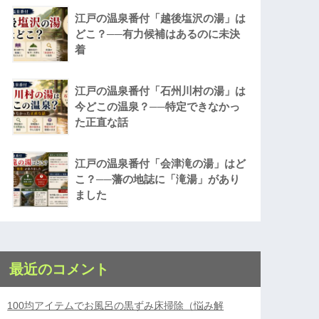
江戸の温泉番付「越後塩沢の湯」は
どこ？──有力候補はあるのに未決
着
江戸の温泉番付「石州川村の湯」は
今どこの温泉？──特定できなかっ
た正直な話
江戸の温泉番付「会津滝の湯」はど
こ？──藩の地誌に「滝湯」があり
ました
最近のコメント
100均アイテムでお風呂の黒ずみ床掃除（悩み解