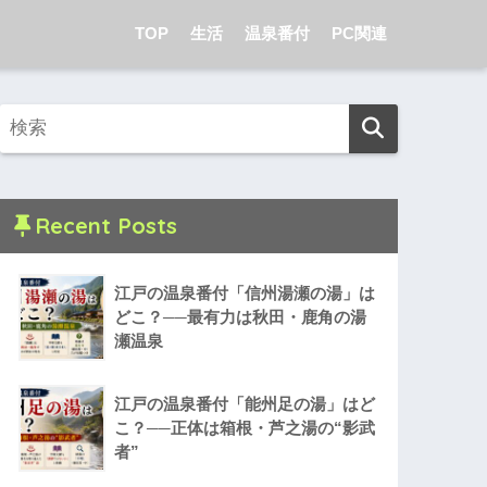
TOP
生活
温泉番付
PC関連
Recent Posts
江戸の温泉番付「信州湯瀬の湯」は
どこ？──最有力は秋田・鹿角の湯
瀬温泉
江戸の温泉番付「能州足の湯」はど
こ？──正体は箱根・芦之湯の“影武
者”