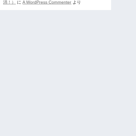
消！）
に
A WordPress Commenter
より