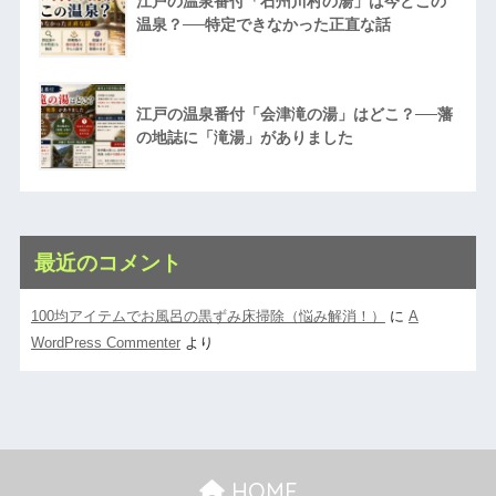
江戸の温泉番付「石州川村の湯」は今どこの
温泉？──特定できなかった正直な話
江戸の温泉番付「会津滝の湯」はどこ？──藩
の地誌に「滝湯」がありました
最近のコメント
100均アイテムでお風呂の黒ずみ床掃除（悩み解消！）
に
A
WordPress Commenter
より
HOME