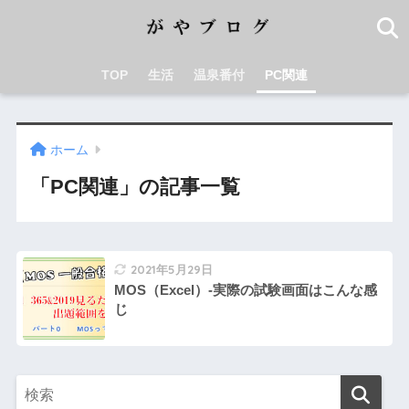
TOP
生活
温泉番付
PC関連
ホーム
「PC関連」の記事一覧
2021年5月29日
MOS（Excel）-実際の試験画面はこんな感
じ