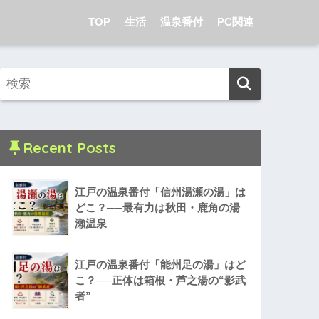
TOP
生活
温泉番付
PC関連
Recent Posts
江戸の温泉番付「信州湯瀬の湯」は
どこ？──最有力は秋田・鹿角の湯
瀬温泉
江戸の温泉番付「能州足の湯」はど
こ？──正体は箱根・芦之湯の“影武
者”