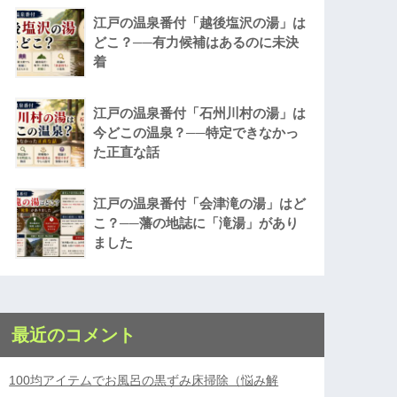
江戸の温泉番付「越後塩沢の湯」は
どこ？──有力候補はあるのに未決
着
江戸の温泉番付「石州川村の湯」は
今どこの温泉？──特定できなかっ
た正直な話
江戸の温泉番付「会津滝の湯」はど
こ？──藩の地誌に「滝湯」があり
ました
最近のコメント
100均アイテムでお風呂の黒ずみ床掃除（悩み解