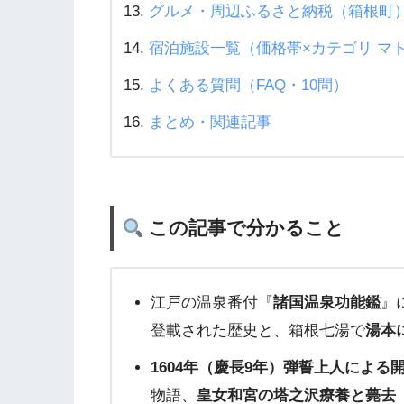
グルメ・周辺ふるさと納税（箱根町
宿泊施設一覧（価格帯×カテゴリ マ
よくある質問（FAQ・10問）
まとめ・関連記事
この記事で分かること
江戸の温泉番付『
諸国温泉功能鑑
』
登載された歴史と、箱根七湯で
湯本
1604年（慶長9年）弾誓上人による
物語、
皇女和宮の塔之沢療養と薨去