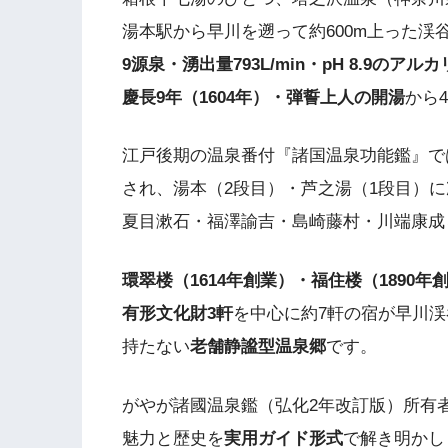
湯本駅から早川を遡って約600m上った渓谷
9源泉・湧出量793L/min・pH 8.9のア
慶長9年（1604年）・弾誓上人の開湯
から
江戸後期の温泉番付『諸国温泉功能鑑』で
され、湯本（2段目）・芦之湯（1段目）
夏目漱石・福澤諭吉・島崎藤村・川端康成
環翠楼（1614年創業）・福住楼（1890
有形文化財3軒
を中心に約7軒の宿が早川
持たない
老舗静謐型温泉郷
です。
がやが諸國温泉鑑（弘化2年改訂版）所有
魅力と歴史を
実用ガイド形式
で解き明かし