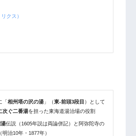
）
トリクス）
に「
相州塔の沢の湯
」（
東-前頭3段目
）として
に次ぐ二番湯
を担った東海道湯治場の役割
開湯
伝説（1605年説は両論併記）と阿弥陀寺の
（明治10年・1877年）