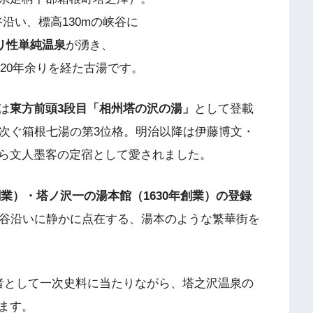
沿い、標高130mの峡谷に
ルカリ性単純温泉
が湧き、
420年余りを経た古湯です。
は
東方前頭3段目「相州塔の沢の湯」
として登載
に次ぐ箱根七湯の第3位格。明治以降は伊藤博文・
ら文人墨客の定宿として愛されました。
年創業）・塔ノ沢一の湯本館（1630年創業）の登録
渓谷沿いに静かに点在する、湯本のような繁華街を
者として一次史料に当たりながら、塔之沢温泉の
ます。