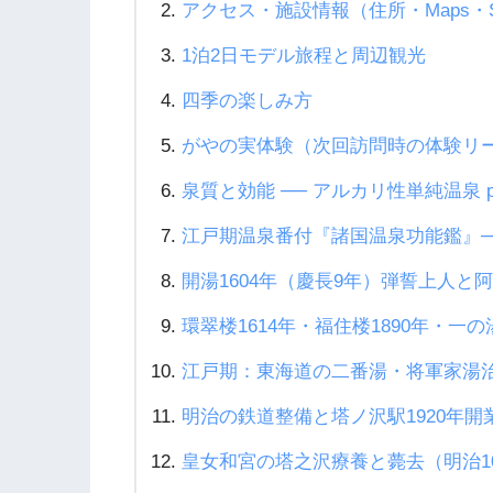
アクセス・施設情報（住所・Maps・
1泊2日モデル旅程と周辺観光
四季の楽しみ方
がやの実体験（次回訪問時の体験リ
泉質と効能 ── アルカリ性単純温泉 pH
江戸期温泉番付『諸国温泉功能鑑』─
開湯1604年（慶長9年）弾誓上人と
環翠楼1614年・福住楼1890年・一の
江戸期：東海道の二番湯・将軍家湯
明治の鉄道整備と塔ノ沢駅1920年開
皇女和宮の塔之沢療養と薨去（明治1