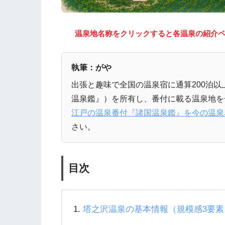
温泉地名称をクリックすると各温泉の紹介
執筆：がや
出張と趣味で全国の温泉宿に通算200泊
温泉鑑』）を所有し、番付に載る温泉地を
江戸の温泉番付『諸国温泉鑑』を今の温泉
さい。
目次
塔之沢温泉の基本情報（規模感3要素