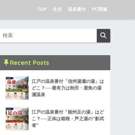
TOP
生活
温泉番付
PC関連
Recent Posts
江戸の温泉番付「信州湯瀬の湯」は
どこ？──最有力は秋田・鹿角の湯
瀬温泉
江戸の温泉番付「能州足の湯」はど
こ？──正体は箱根・芦之湯の“影武
者”