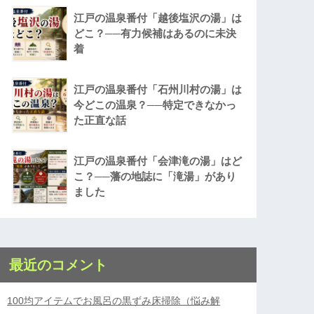
江戸の温泉番付「越後塩沢の湯」は
どこ？──有力候補はあるのに未決
着
江戸の温泉番付「石州川村の湯」は
今どこの温泉？──特定できなかっ
た正直な話
江戸の温泉番付「会津滝の湯」はど
こ？──藩の地誌に「滝湯」があり
ました
最近のコメント
100均アイテムでお風呂の黒ずみ床掃除（悩み解