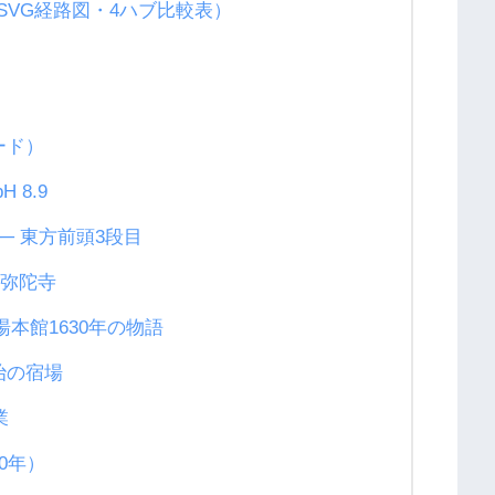
SVG経路図・4ハブ比較表）
ード）
 8.9
─ 東方前頭3段目
阿弥陀寺
湯本館1630年の物語
治の宿場
業
0年）