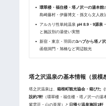
環翠楼・福住楼・塔ノ沢一の湯本館
島崎藤村・伊藤博文・孫文ら文人政
アルカリ性単純温泉
pH 8.9・9源泉
と施設別の湯使い実態
新宿・東京・羽田の
3ハブから塔ノ
函嶺洞門・旭橋など周辺観光
塔之沢温泉の基本情報（規模
塔之沢温泉は、
箱根町観光協会・箱ぴた（
設約7軒
（環翠楼・福住楼・塔ノ沢一の湯
紫雲荘・山の茶屋）と
日帰り温泉施設1軒