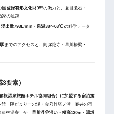
の
国登録有形文化財3軒
の魅力と、夏目漱石・
治家の足跡
・湧出量793L/min・泉温38〜63℃
の科学データ
沢駅
までのアクセスと、阿弥陀寺・早川橋梁・
感3要素）
箱根温泉旅館ホテル協同組合）に加盟する宿泊施
本館・陽だまり一の湯・金乃竹塔ノ澤・鶴井の宿
（箱根湯寮）が、
早川渓谷沿い・標高130m・湯坂