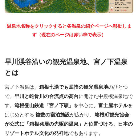
温泉地名称をクリックすると各温泉の紹介ページへ移動しま
す（現在のページは赤い枠で表示）
早川渓谷沿いの観光温泉地、宮ノ下温泉
とは
宮ノ下温泉は、
箱根七湯でも屈指の観光温泉地
のひとつ
で、
早川と蛇骨川の合流点の高台
に開けた中規模温泉地で
す。
箱根登山鉄道「宮ノ下駅」
を中心に、
富士屋ホテル
を
はじめとする
複数の宿泊施設
が広がり、
箱根町観光協会
が公式に「箱根発展の先駆的温泉」と位置づける、日本の
リゾートホテル文化の発祥地
でもあります。