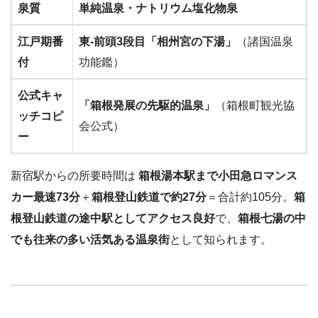
泉質
単純温泉・ナトリウム塩化物泉
江戸期番
東-前頭3段目「相州宮の下湯」
（諸国温泉
付
功能鑑）
公式キャ
「箱根発展の先駆的温泉」
（箱根町観光協
ッチコピ
会公式）
ー
新宿駅からの所要時間は
箱根湯本駅まで小田急ロマンス
カー最速73分
＋
箱根登山鉄道で約27分
＝合計約105分。
箱
根登山鉄道の途中駅としてアクセス良好
で、
箱根七湯の中
でも往来の多い活気ある温泉街
として知られます。