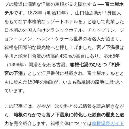
ブの坂道に瀟洒な洋館の屋根が見え隠れする ──
富士屋ホ
テル
です。1878年（明治11年）、山口仙之助が「外国人
をもてなす本格的なリゾートホテルを」と志して創業した
日本初の外国人向けクラシックホテル。チャップリン、ジ
ョン・レノン、ヘレン・ケラーら世界の著名人が泊まり、
箱根を国際的な観光地へと押し上げました。
宮ノ下温泉
は
早川と蛇骨川合流の標高約430mの高台にあり、応永5年
（1398年）開湯と伝わる古湯。
箱根七湯のひとつ「相州
宮の下湯」
として江戸番付に登載され、富士屋ホテルとと
もに歩んだ150年の物語が、いまも温泉街の路地に息づい
ています。
この記事では、がやが一次史料と公式情報を読み解きなが
ら、
箱根のなかでも宮ノ下温泉に特化した独自の歴史と魅
力
を完全紹介します。箱根全体については
箱根温泉ガイド