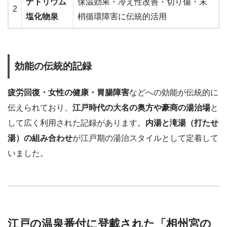
ナトリウム
保温効果・冷え性改善・切り傷・末
2
塩化物泉
梢循環障害に伝統的活用
効能の伝統的記録
疲労回復・女性の健康・胃腸障害
などへの効能が伝統的に
伝えられており、
江戸時代の大名の奥方や豪商の湯治場
と
して広く利用された記録があります。
内湯と滝湯（打たせ
湯）の組み合わせ
が江戸期の湯治スタイルとして定着して
いました。
江戸の温泉番付に登載された「相州宮の