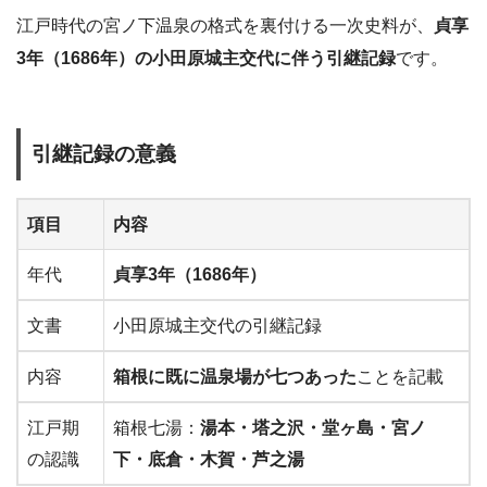
江戸時代の宮ノ下温泉の格式を裏付ける一次史料が、
貞享
3年（1686年）の小田原城主交代に伴う引継記録
です。
引継記録の意義
項目
内容
年代
貞享3年（1686年）
文書
小田原城主交代の引継記録
内容
箱根に既に温泉場が七つあった
ことを記載
江戸期
箱根七湯：
湯本・塔之沢・堂ヶ島・宮ノ
の認識
下・底倉・木賀・芦之湯