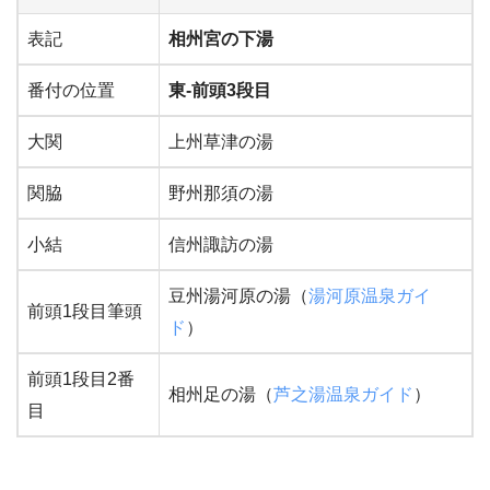
表記
相州宮の下湯
番付の位置
東-前頭3段目
大関
上州草津の湯
関脇
野州那須の湯
小結
信州諏訪の湯
豆州湯河原の湯（
湯河原温泉ガイ
前頭1段目筆頭
ド
）
前頭1段目2番
相州足の湯（
芦之湯温泉ガイド
）
目