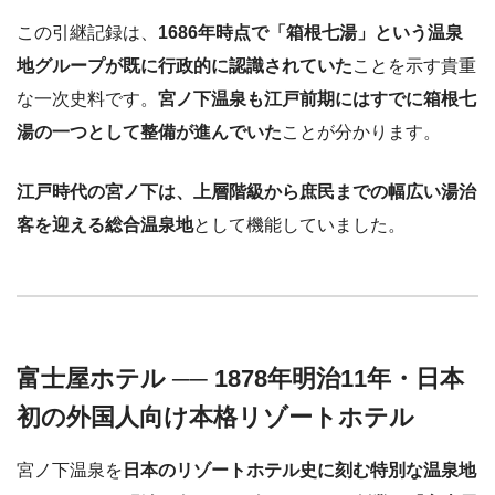
この引継記録は、
1686年時点で「箱根七湯」という温泉
地グループが既に行政的に認識されていた
ことを示す貴重
な一次史料です。
宮ノ下温泉も江戸前期にはすでに箱根七
湯の一つとして整備が進んでいた
ことが分かります。
江戸時代の宮ノ下は、上層階級から庶民までの幅広い湯治
客を迎える総合温泉地
として機能していました。
富士屋ホテル ── 1878年明治11年・日本
初の外国人向け本格リゾートホテル
宮ノ下温泉を
日本のリゾートホテル史に刻む特別な温泉地