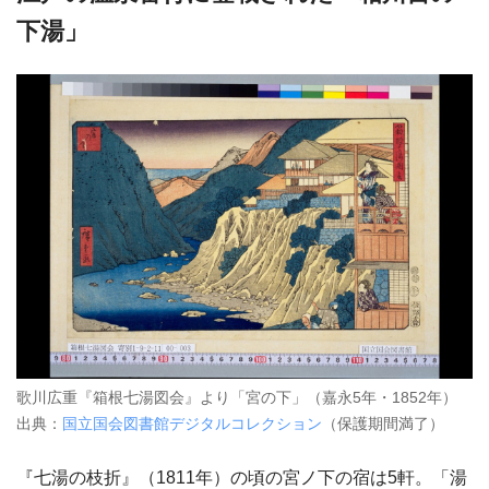
下湯」
歌川広重『箱根七湯図会』より「宮の下」（嘉永5年・1852年）
出典：
国立国会図書館デジタルコレクション
（保護期間満了）
『七湯の枝折』（1811年）の頃の宮ノ下の宿は5軒。「湯