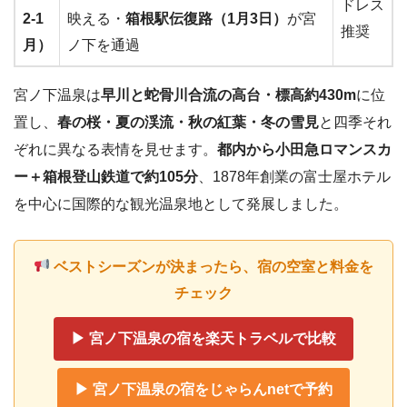
ドレス
2-1
映える・
箱根駅伝復路（1月3日）
が宮
推奨
月）
ノ下を通過
宮ノ下温泉は
早川と蛇骨川合流の高台・標高約430m
に位
置し、
春の桜・夏の渓流・秋の紅葉・冬の雪見
と四季それ
ぞれに異なる表情を見せます。
都内から小田急ロマンスカ
ー＋箱根登山鉄道で約105分
、1878年創業の富士屋ホテル
を中心に国際的な観光温泉地として発展しました。
ベストシーズンが決まったら、宿の空室と料金を
チェック
▶ 宮ノ下温泉の宿を楽天トラベルで比較
▶ 宮ノ下温泉の宿をじゃらんnetで予約