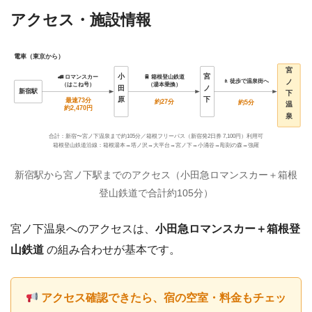
アクセス・施設情報
電車（東京から）
宮
小
宮
🚄 ロマンスカー
🚆 箱根登山鉄道
ノ
🚶 徒歩で温泉街へ
（湯本乗換）
（はこね号）
田
ノ
新宿駅
下
原
下
最速73分
約27分
約5分
温
約2,470円
泉
合計：新宿〜宮ノ下温泉まで約105分／箱根フリーパス（新宿発2日券 7,100円）利用可
箱根登山鉄道沿線：箱根湯本→塔ノ沢→大平台→宮ノ下→小涌谷→彫刻の森→強羅
新宿駅から宮ノ下駅までのアクセス（小田急ロマンスカー＋箱根
登山鉄道で合計約105分）
宮ノ下温泉へのアクセスは、
小田急ロマンスカー＋箱根登
山鉄道
の組み合わせが基本です。
アクセス確認できたら、宿の空室・料金もチェッ