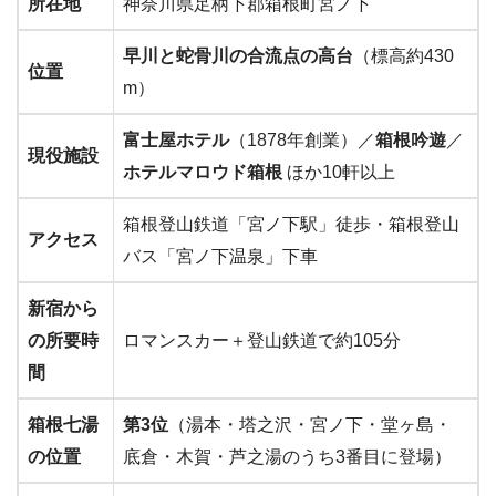
所在地
神奈川県足柄下郡箱根町宮ノ下
早川と蛇骨川の合流点の高台
（標高約430
位置
m）
富士屋ホテル
（1878年創業）／
箱根吟遊
／
現役施設
ホテルマロウド箱根
ほか10軒以上
箱根登山鉄道「宮ノ下駅」徒歩・箱根登山
アクセス
バス「宮ノ下温泉」下車
新宿から
の所要時
ロマンスカー＋登山鉄道で約105分
間
箱根七湯
第3位
（湯本・塔之沢・宮ノ下・堂ヶ島・
の位置
底倉・木賀・芦之湯のうち3番目に登場）