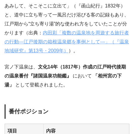
あみして、そこそこに立出て」（『函山紀行』1832年）
と、道中に立ち寄って一風呂だけ浴びる客の記録もあり、
江戸期から“立ち寄り湯”的な使われ方をしていたことが分
かります（出典：
内田彩「複数の温泉地を周遊する旅行者
の行動―江戸後期の箱根温泉郷を事例として―」（『温泉
地域研究』第13号・2009年）
）。
宮ノ下温泉は、
文化14年（1817年）作成の江戸時代後期
の温泉番付『諸国温泉功能鑑』
において
「相州宮の下
湯」
として登載されました。
番付ポジション
項目
内容