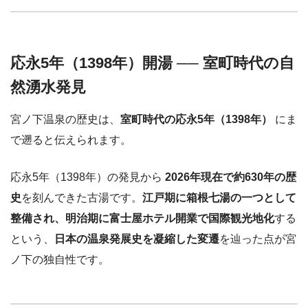
応永5年（1398年）開湯 ── 室町時代の自
然湧水発見
宮ノ下温泉の歴史は、
室町時代の応永5年（1398年）
にま
で遡ると伝えられます。
応永5年（1398年）の発見から
2026年現在で約630年の歴
史
を刻んできた古湯です。
江戸期に箱根七湯の一つとして
整備され、明治期に富士屋ホテル開業で国際観光地化
する
という、
日本の温泉発展史を凝縮した変遷
を辿った点が宮
ノ下の独自性です。