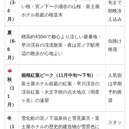
（3-
旬まで
い桜・宮ノ下〜小涌谷の山桜・富士屋
4
朝晩冷
ホテル前庭の桜並木
月）
え込み
夏
標高約430mで都心より涼しい避暑地・
（6-
虫除け
早川渓谷の渓流散策・夜は宮ノ下駅周
8
推奨
辺の散歩が心地よい
月）
箱根紅葉ピーク（11月中旬〜下旬）
・
人気宿
秋
富士屋ホテル前庭の紅葉・早川渓谷の
は早期
（1
渓谷紅葉・大文字焼の点火地点（明星
予約推
1
ヶ岳）の遠望
奨
月）
冬
雪化粧の宮ノ下温泉街と雪見露天・富
スタッ
（1
士屋ホテルの歴史的建造物が雪景色に