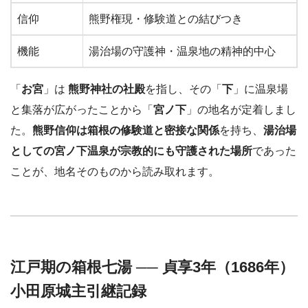
信仰
熊野権現・修験道との結びつき
機能
湯治場の守護神・温泉地の精神的中心
「
お宮
」は
熊野神社の社殿
を指し、その「
下
」に温泉場
と集落が広がったことから「
宮ノ下
」の地名が定着しまし
た。
熊野信仰は箱根の修験道と密接な関係
を持ち、
湯治場
としての宮ノ下温泉が宗教的にも守護された場所
であった
ことが、地名そのものから読み取れます。
江戸期の箱根七湯 ── 貞享3年（1686年）
小田原城主引継記録