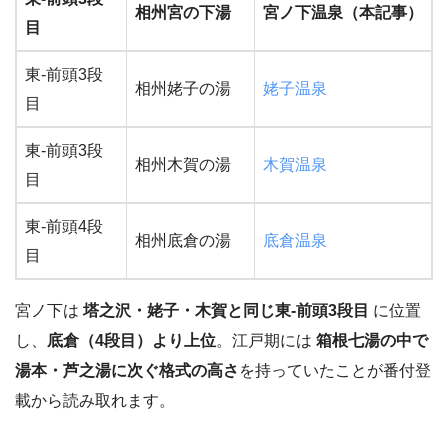
相州宮の下湯
宮ノ下温泉（本記事）
目
東-前頭3段
相州姥子の湯
姥子温泉
目
東-前頭3段
相州木賀の湯
木賀温泉
目
東-前頭4段
相州底倉の湯
底倉温泉
目
宮ノ下は
塔之沢・姥子・木賀と同じ東-前頭3段目
に位置
し、
底倉（4段目）より上位
。江戸期には
箱根七湯の中で
湯本・芦之湯に次ぐ格式の高さ
を持っていたことが番付登
載から読み取れます。