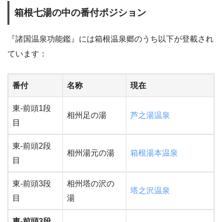
箱根七湯の中の番付ポジション
『諸国温泉功能鑑』には箱根温泉郷のうち以下が登載され
ています：
番付
名称
現在
東-前頭1段
相州足の湯
芦之湯温泉
目
東-前頭2段
相州湯元の湯
箱根湯本温泉
目
東-前頭3段
相州塔の沢の
塔之沢温泉
目
湯
東-前頭3段