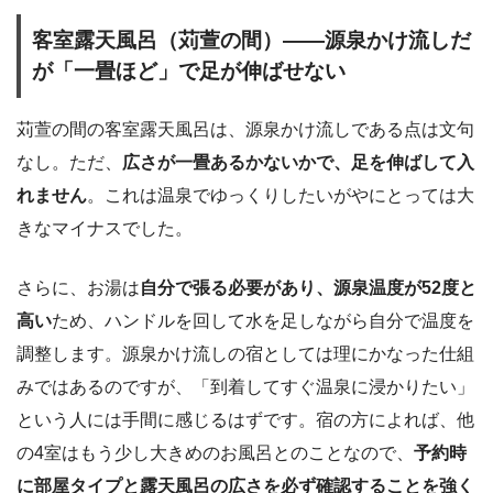
客室露天風呂（苅萱の間）――源泉かけ流しだ
が「一畳ほど」で足が伸ばせない
苅萱の間の客室露天風呂は、源泉かけ流しである点は文句
なし。ただ、
広さが一畳あるかないかで、足を伸ばして入
れません
。これは温泉でゆっくりしたいがやにとっては大
きなマイナスでした。
さらに、お湯は
自分で張る必要があり、源泉温度が52度と
高い
ため、ハンドルを回して水を足しながら自分で温度を
調整します。源泉かけ流しの宿としては理にかなった仕組
みではあるのですが、「到着してすぐ温泉に浸かりたい」
という人には手間に感じるはずです。宿の方によれば、他
の4室はもう少し大きめのお風呂とのことなので、
予約時
に部屋タイプと露天風呂の広さを必ず確認することを強く