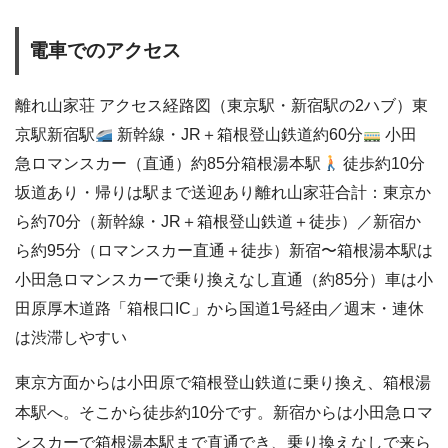
電車でのアクセス
離れ山家荘 アクセス経路図（東京駅・新宿駅の2ハブ）東
京駅新宿駅
新幹線・JR＋箱根登山鉄道約60分
小田
急ロマンスカー（直通）約85分箱根湯本駅
徒歩約10分
坂道あり・帰りは駅まで送迎あり離れ山家荘合計：東京か
ら約70分（新幹線・JR＋箱根登山鉄道＋徒歩）／新宿か
ら約95分（ロマンスカー直通＋徒歩）新宿〜箱根湯本駅は
小田急ロマンスカーで乗り換えなし直通（約85分）車は小
田原厚木道路「箱根口IC」から国道1号経由／週末・連休
は渋滞しやすい
東京方面からは小田原で箱根登山鉄道に乗り換え、箱根湯
本駅へ。そこから徒歩約10分です。新宿からは小田急ロマ
ンスカーで箱根湯本駅まで直通でき、乗り換えなしで来ら