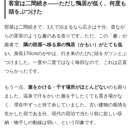
客室は二間続き――ただし鴨居が低く、何度も
頭をぶつけた
部屋は二間続きで、1人で泊まるなら広さは十分。昔なが
らの茶室のような趣のある造りです。ただ、この「趣」が
曲者で、
隣の部屋へ移る扉の鴨居（かもい）がとても低
い
。身長170cmのがやは、行き来のたびに頭をガツンとぶ
つけました。一度や二度ではなく毎回なので、これは正直
つらかったです。
もう一点、
服をかける・干す場所がほとんどない
のも困り
ました。温泉で汗をかいた服を干したくても置き場がな
く、滞在中ずっと持て余していました。古い建物の風情を
生かした宿である分、現代の宿泊で当たり前に欲しい収
納・物干しの動線は弱い、という印象です。