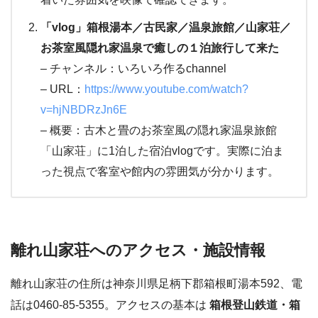
「vlog」箱根湯本／古民家／温泉旅館／山家荘／
お茶室風隠れ家温泉で癒しの１泊旅行して来た
– チャンネル：いろいろ作るchannel
– URL：
https://www.youtube.com/watch?
v=hjNBDRzJn6E
– 概要：古木と畳のお茶室風の隠れ家温泉旅館
「山家荘」に1泊した宿泊vlogです。実際に泊ま
った視点で客室や館内の雰囲気が分かります。
離れ山家荘へのアクセス・施設情報
離れ山家荘の住所は神奈川県足柄下郡箱根町湯本592、電
話は0460-85-5355。アクセスの基本は
箱根登山鉄道・箱