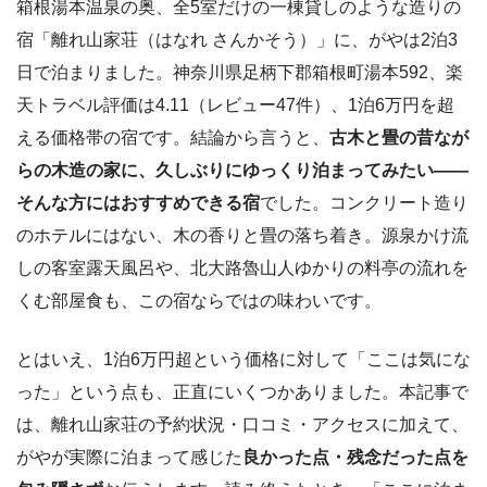
箱根湯本温泉の奥、全5室だけの一棟貸しのような造りの
宿「離れ山家荘（はなれ さんかそう）」に、がやは2泊3
日で泊まりました。神奈川県足柄下郡箱根町湯本592、楽
天トラベル評価は4.11（レビュー47件）、1泊6万円を超
える価格帯の宿です。結論から言うと、
古木と畳の昔なが
らの木造の家に、久しぶりにゆっくり泊まってみたい――
そんな方にはおすすめできる宿
でした。コンクリート造り
のホテルにはない、木の香りと畳の落ち着き。源泉かけ流
しの客室露天風呂や、北大路魯山人ゆかりの料亭の流れを
くむ部屋食も、この宿ならではの味わいです。
とはいえ、1泊6万円超という価格に対して「ここは気にな
った」という点も、正直にいくつかありました。本記事で
は、離れ山家荘の予約状況・口コミ・アクセスに加えて、
がやが実際に泊まって感じた
良かった点・残念だった点を