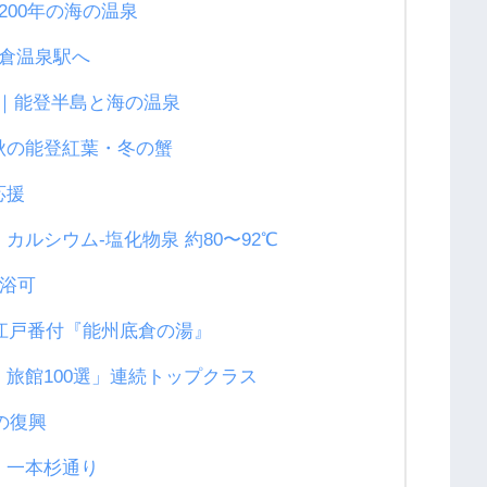
200年の海の温泉
倉温泉駅へ
程｜能登半島と海の温泉
秋の能登紅葉・冬の蟹
応援
ルシウム-塩化物泉 約80〜92℃
入浴可
と江戸番付『能州底倉の湯』
旅館100選」連続トップクラス
の復興
・一本杉通り