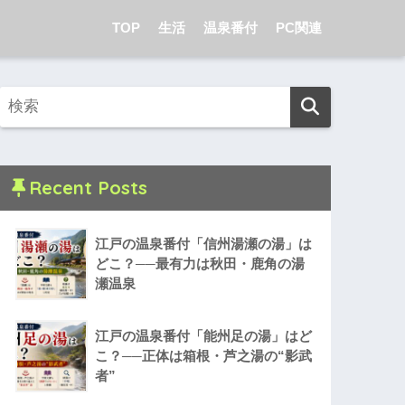
TOP
生活
温泉番付
PC関連
Recent Posts
江戸の温泉番付「信州湯瀬の湯」は
どこ？──最有力は秋田・鹿角の湯
瀬温泉
江戸の温泉番付「能州足の湯」はど
こ？──正体は箱根・芦之湯の“影武
者”