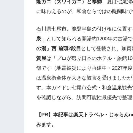
能ガニ（ズワイガニ）と寒鰤
、夏は七尾湾
に味わえるのが、和倉ならではの醍醐味で
石川県七尾市、能登半島の付け根に位置す
泉
」として知られる開湯約1200年の古湯
の湯」西-前頭2段目
として登載され、加賀
賀屋
は「プロが選ぶ日本のホテル・旅館1
舗です（地震被災により再建中・2027年度
は温泉街全体が大きな被害を受けましたが
す。本ガイドは七尾市公式・和倉温泉観光
を確認しながら、訪問可能性最優先で整理
【PR】本記事は楽天トラベル・じゃらんn
みます。