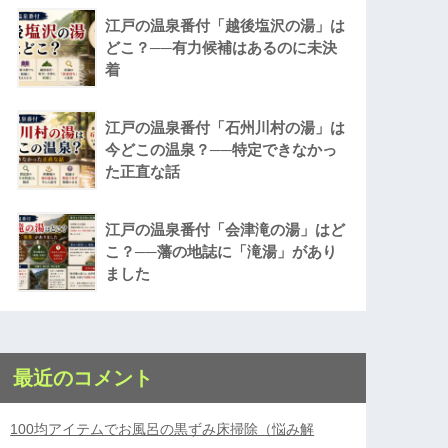
江戸の温泉番付「越後塩沢の湯」は
どこ？──有力候補はあるのに未決
着
江戸の温泉番付「石州川村の湯」は
今どこの温泉？──特定できなかっ
た正直な話
江戸の温泉番付「会津滝の湯」はど
こ？──藩の地誌に「滝湯」があり
ました
最近のコメント
100均アイテムでお風呂の黒ずみ床掃除（悩み解