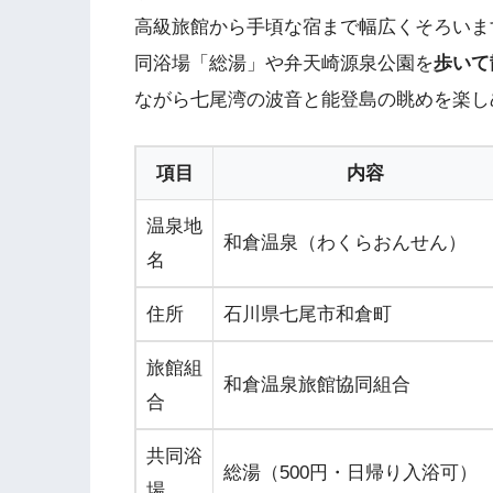
高級旅館から手頃な宿まで幅広くそろいま
同浴場「総湯」や弁天崎源泉公園を
歩いて
ながら七尾湾の波音と能登島の眺めを楽し
項目
内容
温泉地
和倉温泉（わくらおんせん）
名
住所
石川県七尾市和倉町
旅館組
和倉温泉旅館協同組合
合
共同浴
総湯（500円・日帰り入浴可）
場