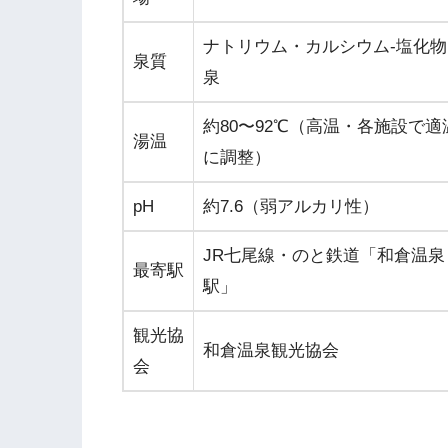
ナトリウム・カルシウム-塩化物
泉質
泉
約80〜92℃（高温・各施設で適
湯温
に調整）
pH
約7.6（弱アルカリ性）
JR七尾線・のと鉄道「和倉温泉
最寄駅
駅」
観光協
和倉温泉観光協会
会