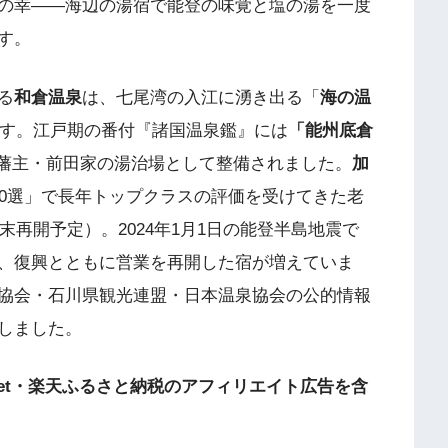
の幸——海辺の湯宿で能登の味覚と塩の湯を一度
す。
る
和倉温泉
は、七尾湾の入江に湧き出る「
海の温
です。江戸期の番付『諸国温泉鑑』には
「能州底倉
藩主・前田家の湯治場として整備されました。
加
00選」で長年トップクラスの評価を受けてきた老
末再開予定）。2024年1月1日の能登半島地震で
、復興とともに営業を再開した宿が増えていま
協会・石川県観光連盟・日本温泉協会の公的情報
しました。
et・楽天ふるさと納税のアフィリエイト広告を含