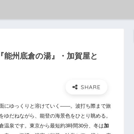
『能州底倉の湯』・加賀屋と
面にゆっくりと溶けていく——。波打ち際まで旅
をゆだねながら、能登の海景色をひとり眺める。
倉温泉です。東京から最短約3時間30分、冬は
加