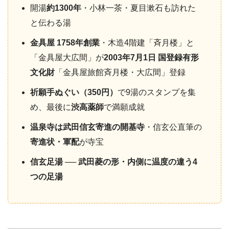
開湯
約1300年
・小林一茶・夏目漱石も訪れた
と伝わる湯
金具屋 1758年創業
・木造4階建「斉月楼」と
「金具屋大広間」が
2003年7月1日 国登録有形
文化財
「金具屋旅館斉月楼・大広間」登録
祈願手ぬぐい（350円）
で9湯のスタンプを集
め、最後に
渋高薬師
で満願成就
温泉寺は武田信玄寄進の開基寺
・信玄公直筆の
寄進状・軍配
が寺宝
信玄足湯 ── 武田菱の形・内側に温度の違う4
つの足湯