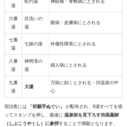
松の湯
神経痛・脊椎病にとされる
湯
六番
目洗いの
眼病・皮膚病にとされる
湯
湯
七番
七操の湯
外傷性障害にとされる
湯
八番
神明滝の
婦人病にとされる
湯
湯
九番
万病に効くとされる・渋温泉の中
大湯
湯
心
宿泊客には
「祈願手ぬぐい」
が配布され、9湯すべてを巡
ってスタンプを押し、最後に
温泉街を見下ろす渋高薬師
（しぶこうやくし）に参拝
することで満願となります。