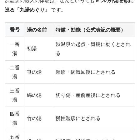
渋温泉の最大の体験は、なんといっても
9つの外湯を順に
巡る「九湯めぐり」
です。
番号
湯の名前
特徴・効能（公式表記の概要）
一番
渋温泉の起点・胃腸に効くとされ
初湯
湯
る
二番
笹の湯
湿疹・病気回復にとされる
湯
三番
綿の湯
切り傷・産前産後にとされる
湯
四番
竹の湯
慢性湿疹にとされる
湯
五番