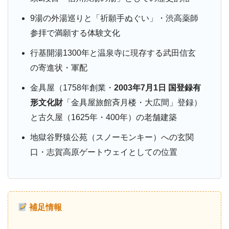
9湯の外湯巡りと「祈願手ぬぐい」・渋高薬師
参拝で満願する体験文化
行基開湯1300年と温泉寺に現存する武田信玄
の寄進状・軍配
金具屋（1758年創業・
2003年7月1日 国登録有
形文化財
「金具屋旅館斉月楼・大広間」登録）
と古久屋（1625年・400年）の老舗建築
地獄谷野猿公苑（スノーモンキー）への玄関
口・志賀高原ゲートウェイとしての位置
補足情報