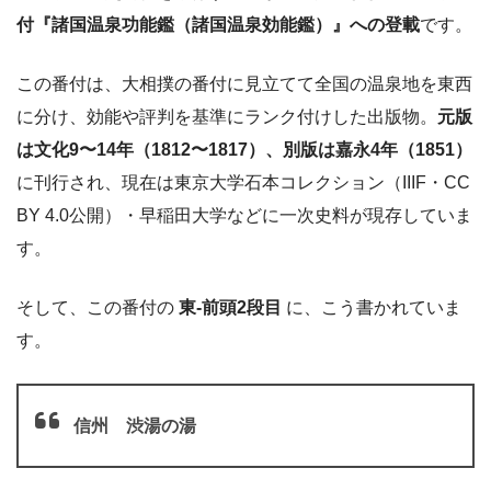
付『諸国温泉功能鑑（諸国温泉効能鑑）』への登載
です。
この番付は、大相撲の番付に見立てて全国の温泉地を東西
に分け、効能や評判を基準にランク付けした出版物。
元版
は文化9〜14年（1812〜1817）、別版は嘉永4年（1851）
に刊行され、現在は東京大学石本コレクション（IIIF・CC
BY 4.0公開）・早稲田大学などに一次史料が現存していま
す。
そして、この番付の
東-前頭2段目
に、こう書かれていま
す。
信州 渋湯の湯