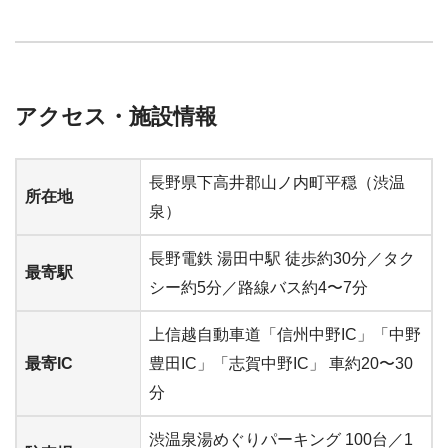
アクセス・施設情報
長野県下高井郡山ノ内町平穏（渋温
所在地
泉）
長野電鉄 湯田中駅 徒歩約30分／タク
最寄駅
シー約5分／路線バス約4〜7分
上信越自動車道「信州中野IC」「中野
最寄IC
豊田IC」「志賀中野IC」 車約20〜30
分
渋温泉湯めぐりパーキング 100台／1