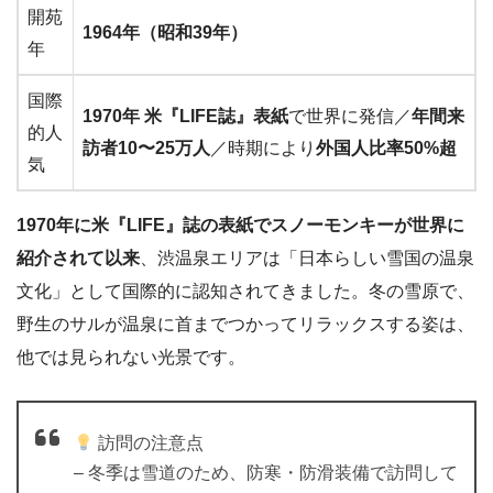
開苑
1964年（昭和39年）
年
国際
1970年 米『LIFE誌』表紙
で世界に発信／
年間来
的人
訪者10〜25万人
／時期により
外国人比率50%超
気
1970年に米『LIFE』誌の表紙でスノーモンキーが世界に
紹介されて以来
、渋温泉エリアは「日本らしい雪国の温泉
文化」として国際的に認知されてきました。冬の雪原で、
野生のサルが温泉に首までつかってリラックスする姿は、
他では見られない光景です。
訪問の注意点
– 冬季は雪道のため、防寒・防滑装備で訪問して