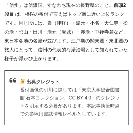
「信州」は信濃国、すなわち現在の長野県のこと。
前頭2
段目
は、相撲の番付で言えばトップ層に近い上位ランク
です。同じ段には、嶽（津軽）・湯元・小名・天仁寺・松
の湯・恐山・田川・湯元（岩城）・赤湯・中禅寺麓など、
東日本各地の名湯が並びます。江戸期の関東圏・東北圏の
旅人にとって、信州の代表的な湯治場として知られていた
様子が浮かび上がります。
出典クレジット
番付画像の引用に際しては「東京大学総合図書
館 石本コレクション、CC BY 4.0」のクレジッ
トを明示する必要があります。本記事執筆時点
での参照は書誌情報レベルとしています。