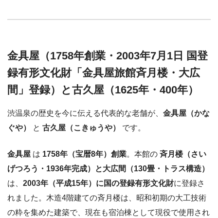
金具屋（1758年創業・
2003年7月1日 国登
録有形文化財
「金具屋旅館斉月楼・大広
間」登録）と古久屋（1625年・400年）
渋温泉の歴史を今に伝える代表的な老舗が、
金具屋（かな
ぐや）
と
古久屋（こきゅうや）
です。
金具屋
は
1758年（宝暦8年）創業
。本館の
斉月楼（さい
げつろう・1936年完成）と大広間（130畳・トラス構造）
は、
2003年（平成15年）に国の登録有形文化財
に登録さ
れました。木造4階建ての斉月楼は、昭和初期の大工技術
の粋を集めた建築で、現在も宿泊棟として現役で使用され