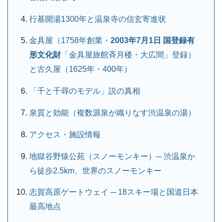
行基開湯1300年と温泉寺の信玄寄進状
金具屋（1758年創業・
2003年7月1日 国登録有
形文化財
「金具屋旅館斉月楼・大広間」登録）
と古久屋（1625年・400年）
「千と千尋のモデル」説の真相
泉質と効能（複数源泉が織りなす渋温泉の湯）
アクセス・施設情報
地獄谷野猿公苑（スノーモンキー）─ 渋温泉か
ら徒歩2.5km、世界のスノーモンキー
志賀高原ゲートウェイ ─ 18スキー場と国道日本
最高地点