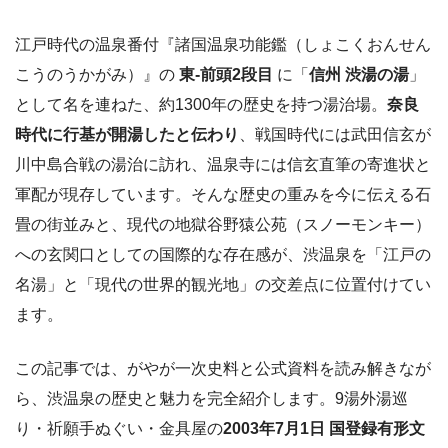
江戸時代の温泉番付『諸国温泉功能鑑（しょこくおんせん
こうのうかがみ）』の
東-前頭2段目
に「
信州 渋湯の湯
」
として名を連ねた、約1300年の歴史を持つ湯治場。
奈良
時代に行基が開湯したと伝わり
、戦国時代には武田信玄が
川中島合戦の湯治に訪れ、温泉寺には信玄直筆の寄進状と
軍配が現存しています。そんな歴史の重みを今に伝える石
畳の街並みと、現代の地獄谷野猿公苑（スノーモンキー）
への玄関口としての国際的な存在感が、渋温泉を「江戸の
名湯」と「現代の世界的観光地」の交差点に位置付けてい
ます。
この記事では、がやが一次史料と公式資料を読み解きなが
ら、渋温泉の歴史と魅力を完全紹介します。9湯外湯巡
り・祈願手ぬぐい・金具屋の
2003年7月1日 国登録有形文