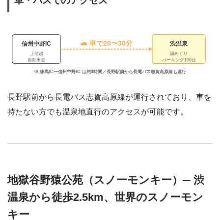
車・バスでのアクセス
🚗 車で20〜30分
信州中野IC
渋温泉
上信越
湯めぐり
自動車道
パーキング100台
※ 練馬IC〜信州中野IC は約3時間／長野駅前から長電バス志賀高原線も運行
長野駅前から長電バス志賀高原線が運行されており、車を
持たない方でも温泉地直行のアクセスが可能です。
地獄谷野猿公苑（スノーモンキー）─ 渋
温泉から徒歩2.5km、世界のスノーモン
キー