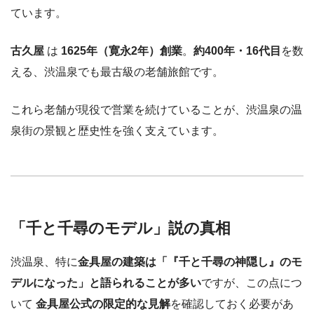
ています。
古久屋
は
1625年（寛永2年）創業
。
約400年・16代目
を数
える、渋温泉でも最古級の老舗旅館です。
これら老舗が現役で営業を続けていることが、渋温泉の温
泉街の景観と歴史性を強く支えています。
「千と千尋のモデル」説の真相
渋温泉、特に
金具屋の建築は「『千と千尋の神隠し』のモ
デルになった」と語られることが多い
ですが、この点につ
いて
金具屋公式の限定的な見解
を確認しておく必要があ