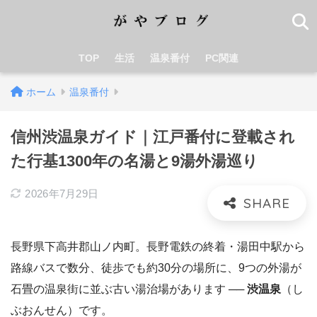
TOP
生活
温泉番付
PC関連
ホーム
温泉番付
信州渋温泉ガイド｜江戸番付に登載され
た行基1300年の名湯と9湯外湯巡り
2026年7月29日
長野県下高井郡山ノ内町。長野電鉄の終着・湯田中駅から
路線バスで数分、徒歩でも約30分の場所に、9つの外湯が
石畳の温泉街に並ぶ古い湯治場があります ──
渋温泉
（し
ぶおんせん）です。