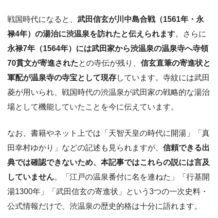
戦国時代になると、
武田信玄が川中島合戦（1561年・永
禄4年）の湯治に渋温泉を訪れたと伝えられます
。さらに
永禄7年（1564年）には武田家から渋温泉の温泉寺へ寺領
70貫文が寄進された
との寺伝が残り、
信玄直筆の寄進状と
軍配が温泉寺の寺宝として現存
しています。寺紋には武田
菱が用いられ、戦国時代の渋温泉が武田家の戦略的な湯治
場として機能していたことを今に伝えています。
なお、書籍やネット上では「天智天皇の時代に開湯」「真
田幸村ゆかり」などの記述も見られますが、
信頼できる出
典では確認できないため、本記事ではこれらの説には言及
していません
。「江戸の温泉番付に名を連ねた」「行基開
湯1300年」「武田信玄の寄進状」という3つの一次史料・
公式情報だけで、渋温泉の歴史的格は十分に語れます。