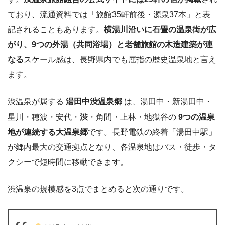
ており、流通資料では「旅館35軒前後・源泉37本」と表
記されることもあります。
横湯川沿いに石畳の温泉街が広
がり、9つの外湯（共同浴場）と老舗旅館の木造建築が連
なる
スケール感は、長野県内でも屈指の歴史温泉地と言え
ます。
渋温泉が属する
湯田中渋温泉郷
は、湯田中・新湯田中・
星川・穂波・安代・
渋
・角間・上林・地獄谷の
9つの温泉
地が連続する大温泉郷
です。長野電鉄の終着「湯田中駅」
が郷内最大の交通拠点となり、各温泉地はバス・徒歩・タ
クシーで短時間に移動できます。
渋温泉の規模感を3点でまとめると次の通りです。