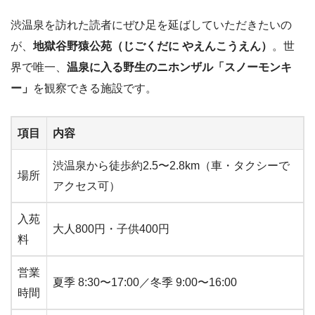
渋温泉を訪れた読者にぜひ足を延ばしていただきたいの
が、
地獄谷野猿公苑（じごくだに やえんこうえん）
。世
界で唯一、
温泉に入る野生のニホンザル「スノーモンキ
ー」
を観察できる施設です。
項目
内容
渋温泉から徒歩約2.5〜2.8km（車・タクシーで
場所
アクセス可）
入苑
大人800円・子供400円
料
営業
夏季 8:30〜17:00／冬季 9:00〜16:00
時間