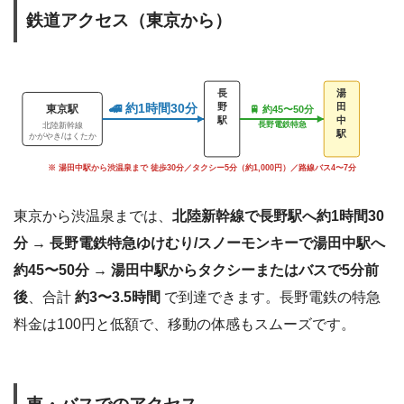
鉄道アクセス（東京から）
長
湯
🚄 約1時間30分
野
田
東京駅
🚆 約45〜50分
駅
中
長野電鉄特急
北陸新幹線
駅
かがやき/はくたか
※ 湯田中駅から渋温泉まで 徒歩30分／タクシー5分（約1,000円）／路線バス4〜7分
東京から渋温泉までは、
北陸新幹線で長野駅へ約1時間30
分 → 長野電鉄特急ゆけむり/スノーモンキーで湯田中駅へ
約45〜50分 → 湯田中駅からタクシーまたはバスで5分前
後
、合計
約3〜3.5時間
で到達できます。長野電鉄の特急
料金は100円と低額で、移動の体感もスムーズです。