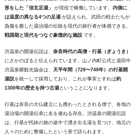
形をした「信玄足湯」
が現役で稼働しています。
内側に
は温度の異なる4つの足湯
が設えられ、武田の戦士たちが
負傷を癒した湯治場の伝統を現代の旅行者が体感できる、
戦国期と現代をつなぐ象徴的な施設
です。
渋温泉の開湯伝説は、
奈良時代の高僧・行基（ぎょうき）
にさかのぼると伝えられています。山ノ内町公式と湯田中
渋温泉郷観光協会は、
天平年間（729〜749年）の行基開
湯説
を統一して採用しており、これが事実とすれば
約
1300年の歴史を持つ古湯
ということになります。
行基は奈良の大仏建立にも携わったとされる僧で、各地の
湯治場の開湯伝承に名を連ねる存在。渋温泉の開湯伝説
は、行基が托鉢の旅の途中で湧き出る湯を見つけ、地元の
人々のために整備したという形で語られます。