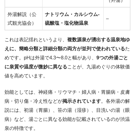
（外湯）
外湯解説（公
ナトリウム・カルシウム-
–
式観光協会）
硫酸塩・塩化物温泉
これは表記揺れというより、
複数源泉が湧出する温泉地ゆ
えに、簡略分類と詳細分類の両方が並列で使われている
た
めです。pHは外湯で4.3〜8.0と幅があり、
9つの外湯ごと
に泉質や温度が微妙に異なる
ことが、九湯めぐりの体験価
値を高めています。
効能としては、神経痛・リウマチ・婦人病・胃腸病・皮膚
病・切り傷・冷え性などが
掲示されています
。各外湯の解
説には、初湯（胃腸）、笹の湯（湿疹）、目洗いの湯（眼
病）など、湯ごとに異なる効能が記載されているのが渋温
泉の特徴です。