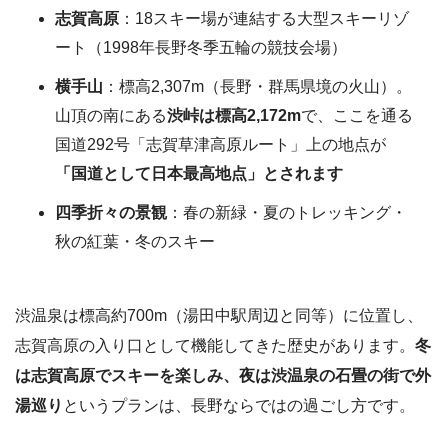
志賀高原
：18スキー場が連結する大型スキーリゾ
ート（1998年長野冬季五輪の競技会場）
横手山
：標高2,307m（長野・群馬県境の火山）。
山頂の南にある
渋峠は標高2,172m
で、ここを通る
国道292号「志賀草津高原ルート」上の地点が
「国道として日本最高地点」とされます
四季折々の景観
：春の新緑・夏のトレッキング・
秋の紅葉・冬のスキー
渋温泉は標高約700m（湯田中駅周辺と同等）に位置し、
志賀高原の入り口として機能してきた歴史があります。
冬
は志賀高原でスキーを楽しみ、夜は渋温泉の石畳の街で外
湯巡り
というプランは、長野ならではの過ごし方です。