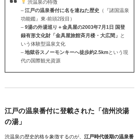
渋温泉の特徴
–
江戸の温泉番付に名を連ねた歴史
（『諸国温泉
功能鑑』東-前頭2段目）
–
9湯の外湯巡り＋金具屋の
2003年7月1日 国登
録有形文化財
「金具屋旅館斉月楼・大広間」
と
いう体験型温泉文化
–
地獄谷スノーモンキーへ徒歩約2.5km
という現
代の国際観光資源
江戸の温泉番付に登載された「信州渋湯
の湯」
渋温泉の歴史的格を象徴するのが、
江戸時代後期の温泉番