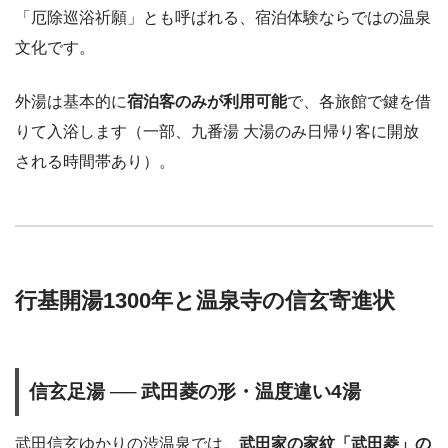
「厄除巡浴祈願」とも呼ばれる、宿泊体験ならではの温泉
文化です。
外湯は基本的に
宿泊客のみが利用可能
で、各旅館で鍵を借
りて入浴します（一部、九番湯 大湯のみ日帰り客に開放
される時間帯あり）。
行基開湯1300年と温泉寺の信玄寄進状
信玄足湯 ── 武田菱の形・温度違い4湯
武田信玄ゆかりの渋温泉では、
武田家の家紋「武田菱」の