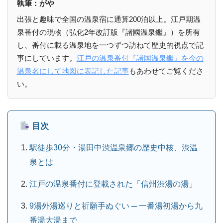
執筆：がや
出張と趣味で全国の温泉宿に通算200泊以上。江戸期温
泉番付の現物（弘化2年改訂版『諸國温泉鑑』）を所有
し、番付に載る温泉地を一つずつ訪ねて歴史的視点で記
事にしています。
江戸の温泉番付『諸国温泉鑑』を今の
温泉名にして地図に表記した記事
もあわせてご覧くださ
い。
目次
駅徒歩30分・湯田中渋温泉郷の歴史中核、渋温
泉とは
江戸の温泉番付に登載された「信州渋湯の湯」
9湯外湯巡りと祈願手ぬぐい ─ 一番湯初湯から九
番湯大湯まで