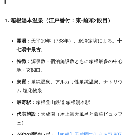
1. 箱根湯本温泉（江戸番付：東-前頭2段目）
開湯
：天平10年（738年）、釈浄定坊による。
十
七湯中最古
。
特徴
：源泉数・宿泊施設数ともに箱根最多の中心
地・玄関口。
泉質
：単純温泉、アルカリ性単純温泉、ナトリウ
ム-塩化物泉
最寄駅
：箱根登山鉄道 箱根湯本駅
代表施設
：天成園（屋上露天風呂と豪華ビュッフ
ェ）
がやの宿泊レポ
：
【箱根】天成園で叶える”3,807