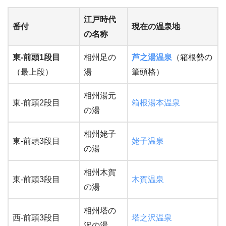
江戸時代
番付
現在の温泉地
の名称
東-前頭1段目
相州足の
芦之湯温泉
（箱根勢の
（最上段）
湯
筆頭格）
相州湯元
東-前頭2段目
箱根湯本温泉
の湯
相州姥子
東-前頭3段目
姥子温泉
の湯
相州木賀
東-前頭3段目
木賀温泉
の湯
相州塔の
西-前頭3段目
塔之沢温泉
沢の湯