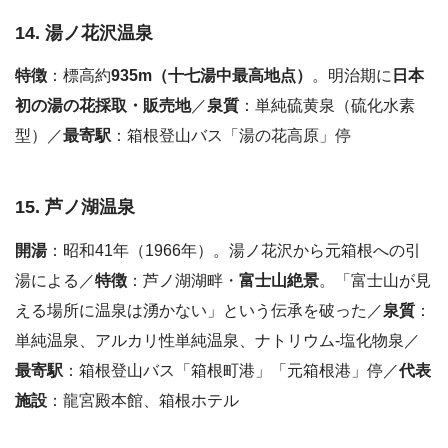
14. 湯ノ花沢温泉
特徴
：標高約
935m（十七湯中最高地点）
。明治期に
日本
初の湯の花採取・販売地
／
泉質
：単純硫黄泉（硫化水素
型）／
最寄駅
：箱根登山バス「湯の花高原」停
15. 芦ノ湖温泉
開湯
：昭和41年（1966年）。湯ノ花沢から元箱根への引
湯による／
特徴
：芦ノ湖湖畔・
富士山絶景
。「富士山が見
える場所に温泉は湧かない」という伝承を破った／
泉質
：
単純温泉、アルカリ性単純温泉、ナトリウム-塩化物泉／
最寄駅
：箱根登山バス「箱根町港」「元箱根港」停／
代表
施設
：龍宮殿本館、箱根ホテル