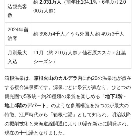
約
2,031万人
（前年比104.1%・6年ぶり2,0
込観光客
00万人超）
数
2024年宿
約 398万4千人／うち外国人 約 49万3千人
泊客
月別最大
11月（約 210万人超／仙石原ススキ＋紅葉
入込
シーズン）
箱根温泉は、
箱根火山のカルデラ内
に約20の温泉地が点在
する複合温泉郷です。源泉ごとに泉質が異なり、ひとつの
観光圏で5系統・約20種類の泉質を楽しめる「
地下1階・
地上4階のデパート
」のような多層構造を持つのが最大の
特徴。江戸時代から「箱根七湯」として知られ、明治以降
の掘削技術と東海道線開通により10湯が新たに開発され、
現在の十七湯となりました。