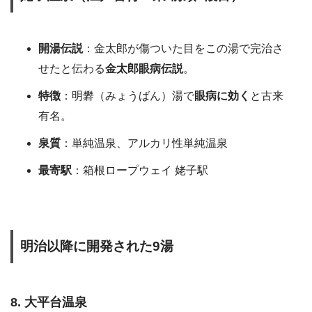
開湯伝説
：金太郎が傷ついた目をこの湯で完治さ
せたと伝わる
金太郎眼病伝説
。
特徴
：明礬（みょうばん）湯で
眼病に効く
と古来
有名。
泉質
：単純温泉、アルカリ性単純温泉
最寄駅
：箱根ロープウェイ 姥子駅
明治以降に開発された9湯
8. 大平台温泉