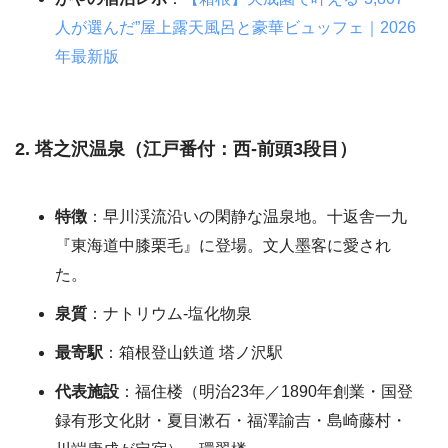
人が選んだ”屋上露天風呂と豪華ビュッフェ｜2026
年最新版
2. 塔之沢温泉（江戸番付：西-前頭3段目）
特徴
：早川渓流沿いの閑静な温泉地。十返舎一九
『東海道中膝栗毛』に登場。文人墨客に愛され
た。
泉質
：ナトリウム-塩化物泉
最寄駅
：箱根登山鉄道 塔ノ沢駅
代表施設
：福住楼（明治23年／1890年創業・国登
録有形文化財・夏目漱石・福澤諭吉・島崎藤村・