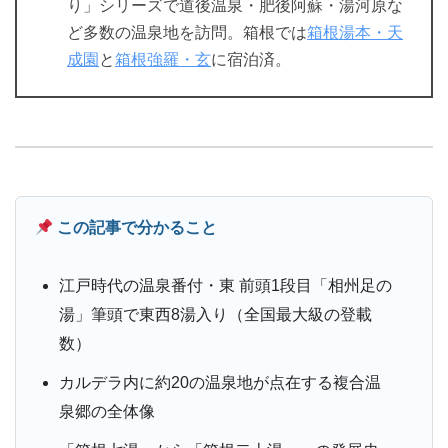
り」シリーズで道後温泉・肥後阿蘇・湯河原な
ど多数の温泉地を訪問。箱根では
箱根湯本・天
成園
と
箱根強羅・玄
に宿泊済。
この記事で分かること
江戸時代の温泉番付・東 前頭1段目「相州足の
湯」筆頭で東西8湯入り（全国最大級の登載
数）
カルデラ内に約20の温泉地が点在する複合温
泉郷の全体像