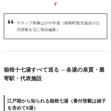
す
※マップ画像はがや作成（箱根町観光協会の公
式情報を元に独自編集）
箱根十七湯すべて巡る ─ 各湯の泉質・最
寄駅・代表施設
江戸期から知られる箱根七湯（番付登載は姥子
を含めて8湯）