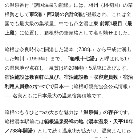
の温泉番付『諸国温泉功能鑑』には、相州（相模国）の箱
根勢として
東5湯・西3湯の合計8湯
が登載され、これは全
国でも最大級の集積量。中でも芦之湯は
東-前頭1段目（最
上段）
に位置し、箱根勢の筆頭格として名を馳せました。
箱根は奈良時代に開湯した湯本（738年）から平成に湧出
した蛸川（1993年）まで、
「箱根十七湯」
と呼ばれる17
の温泉地が点在し、泉質は約20種類・5系統に及びます。
宿泊施設は数百軒に及び、宿泊施設数・収容定員数・宿泊
利用人員数のすべてで日本一
（箱根町観光協会公式情報）
── 名実ともに日本最大の温泉宿集積地です。
箱根のもうひとつの大きな魅力は
「温泉街」の存在
です。
箱根湯本駅前には
箱根温泉発祥の地（湯本温泉・天平10年
／738年開湯）
として続く温泉街が広がり、温泉まんじゅ