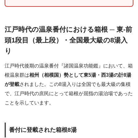
江戸時代の温泉番付における箱根 ─ 東-前
頭1段目（最上段）・全国最大級の8湯入
り
江戸時代後期の温泉番付『諸国温泉功能鑑』において、箱
根温泉群は
相州（相模国）勢として東5湯・西3湯の計8湯
が登載
されました。この8湯入りは全国でも最大級の集積
で、江戸時代の庶民にとって箱根が屈指の湯治場であった
ことを示しています。
番付に登載された箱根8湯