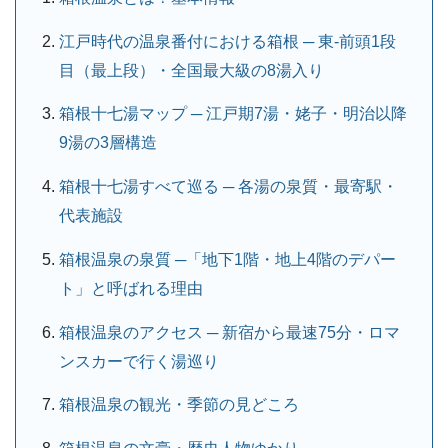
江戸時代の温泉番付における箱根 ─ 東-前頭1段
目（最上段）・全国最大級の8湯入り
箱根十七湯マップ ─ 江戸期7湯・姥子・明治以降
9湯の3層構造
箱根十七湯すべて巡る ─ 各湯の泉質・最寄駅・
代表施設
箱根温泉の泉質 ─「地下1階・地上4階のデパー
ト」と呼ばれる理由
箱根温泉のアクセス ─ 新宿から最速75分・ロマ
ンスカーで行く湯巡り
箱根温泉の観光・季節の見どころ