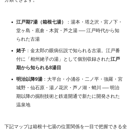
江戸期7湯（箱根七湯）
：湯本・塔之沢・宮ノ下・
堂ヶ島・底倉・木賀・芦之湯 ── 江戸時代から知
られた古湯
姥子
：金太郎の眼病伝説で知られる古湯。江戸番
付に「相州姥子の湯」として個別収録された
江戸
期から知られる8湯目
明治以降9湯
：大平台・小涌谷・二ノ平・強羅・宮
城野・仙石原・湯ノ花沢・芦ノ湖・蛸川 ── 明治
期以降の掘削技術と鉄道開通で新たに開発された
温泉地
下記マップは箱根十七湯の位置関係を一目で把握できる全