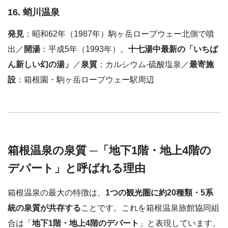
16. 蛸川温泉
発見
：昭和62年（1987年）駒ヶ岳ロープウェー北側で噴
出／
開湯
：平成5年（1993年）。
十七湯中最新の「いちば
ん新しい幻の湯」
／
泉質
：カルシウム-硫酸塩泉／
最寄施
設
：箱根園・駒ヶ岳ロープウェー駅周辺
箱根温泉の泉質 ─「地下1階・地上4階の
デパート」と呼ばれる理由
箱根温泉の最大の特徴は、
1つの観光圏に約20種類・5系
統の泉質が共存する
ことです。これを箱根温泉旅館協同組
合は「
地下1階・地上4階のデパート
」と表現しています。