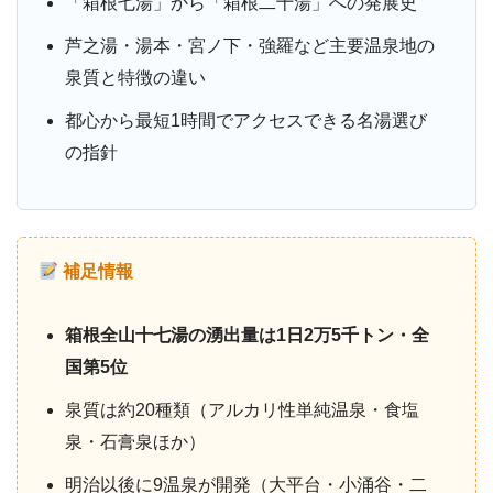
「箱根七湯」から「箱根二十湯」への発展史
芦之湯・湯本・宮ノ下・強羅など主要温泉地の
泉質と特徴の違い
都心から最短1時間でアクセスできる名湯選び
の指針
補足情報
箱根全山十七湯の湧出量は1日2万5千トン・全
国第5位
泉質は約20種類（アルカリ性単純温泉・食塩
泉・石膏泉ほか）
明治以後に9温泉が開発（大平台・小涌谷・二