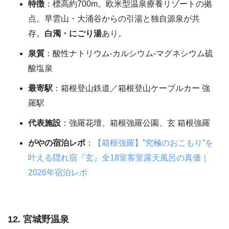
特徴
：標高約700m。欧米型温泉療養リゾートの拠
点。早雲山・大涌谷からの引湯と独自源泉が共
存。
白濁・にごり湯
あり。
泉質
：酸性ナトリウム-カルシウム-マグネシウム硫
酸塩泉
最寄駅
：箱根登山鉄道／箱根登山ケーブルカー 強
羅駅
代表施設
：強羅花壇、箱根強羅公園、玄 箱根強羅
がやの宿泊レポ
：
【箱根強羅】”究極のおこもり”を
叶える隠れ宿『玄』全18室客室露天風呂の真価｜
2026年宿泊レポ
12. 宮城野温泉