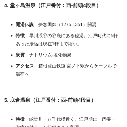
4. 堂ヶ島温泉（江戸番付：西-前頭4段目）
開湯伝説
：夢窓国師（1275-1351）開湯
特徴
：早川渓谷の谷底にある秘湯。江戸時代に5軒
あった湯宿は現在1軒まで縮小。
泉質
：ナトリウム-塩化物泉
アクセス
：箱根登山鉄道 宮ノ下駅からケーブルで
湯宿へ
5. 底倉温泉（江戸番付：西-前頭4段目）
特徴
：蛇骨川・八千代橋近く。江戸期に「痔疾・