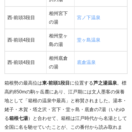
相州宮下
西-前頭3段目
宮ノ下温泉
の湯
相州堂ヶ
西-前頭4段目
堂ヶ島温泉
島の湯
相州底倉
西-前頭4段目
底倉温泉
の湯
箱根勢の最高位は
東-前頭1段目
に位置する
芦之湯温泉
。標
高約850mの駒ヶ岳麓にあり、江戸期には文人墨客の保養
地として「箱根の温泉中最高」と称賛されました。湯本・
姥子・木賀・塔之沢・宮下・堂ヶ島・底倉の7湯（いわゆ
る
箱根七湯
）と合わせて、箱根は江戸時代から名湯として
全国に名を馳せていたことが、この番付から読み取れま