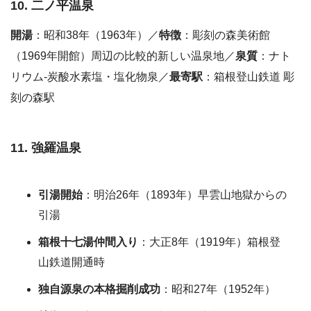
10. 二ノ平温泉
開湯
：昭和38年（1963年）／
特徴
：彫刻の森美術館
（1969年開館）周辺の比較的新しい温泉地／
泉質
：ナト
リウム-炭酸水素塩・塩化物泉／
最寄駅
：箱根登山鉄道 彫
刻の森駅
11. 強羅温泉
引湯開始
：明治26年（1893年）早雲山地獄からの
引湯
箱根十七湯仲間入り
：大正8年（1919年）箱根登
山鉄道開通時
独自源泉の本格掘削成功
：昭和27年（1952年）