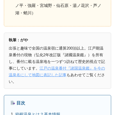
ノ平・強羅・宮城野・仙石原・湯ノ花沢・芦ノ
湖・蛸川）
執筆：がや
出張と趣味で全国の温泉宿に通算200泊以上。江戸期温
泉番付の現物（弘化2年改訂版『諸國温泉鑑』）を所有
し、番付に載る温泉地を一つずつ訪ねて歴史的視点で記
事にしています。
江戸の温泉番付『諸国温泉鑑』を今の
温泉名にして地図に表記した記事
もあわせてご覧くださ
い。
目次
箱根温泉とは？基本情報