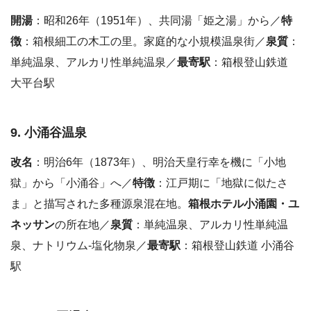
開湯
：昭和26年（1951年）、共同湯「姫之湯」から／
特
徴
：箱根細工の木工の里。家庭的な小規模温泉街／
泉質
：
単純温泉、アルカリ性単純温泉／
最寄駅
：箱根登山鉄道
大平台駅
9. 小涌谷温泉
改名
：明治6年（1873年）、明治天皇行幸を機に「小地
獄」から「小涌谷」へ／
特徴
：江戸期に「地獄に似たさ
ま」と描写された多種源泉混在地。
箱根ホテル小涌園・ユ
ネッサン
の所在地／
泉質
：単純温泉、アルカリ性単純温
泉、ナトリウム-塩化物泉／
最寄駅
：箱根登山鉄道 小涌谷
駅