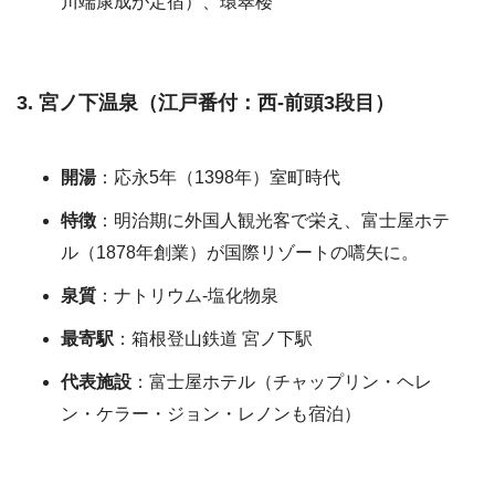
川端康成が定宿）、環翠楼
3. 宮ノ下温泉（江戸番付：西-前頭3段目）
開湯
：応永5年（1398年）室町時代
特徴
：明治期に外国人観光客で栄え、富士屋ホテ
ル（1878年創業）が国際リゾートの嚆矢に。
泉質
：ナトリウム-塩化物泉
最寄駅
：箱根登山鉄道 宮ノ下駅
代表施設
：富士屋ホテル（チャップリン・ヘレ
ン・ケラー・ジョン・レノンも宿泊）