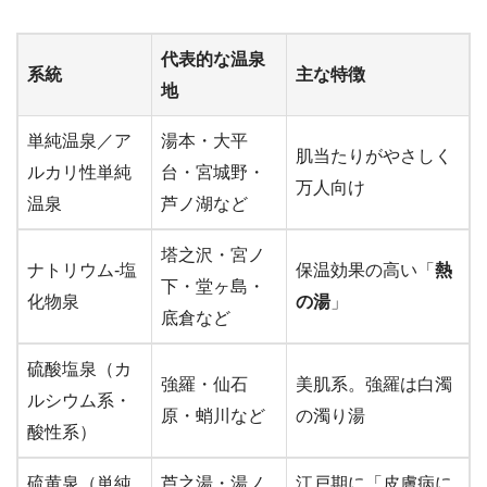
代表的な温泉
系統
主な特徴
地
単純温泉／ア
湯本・大平
肌当たりがやさしく
ルカリ性単純
台・宮城野・
万人向け
温泉
芦ノ湖など
塔之沢・宮ノ
ナトリウム-塩
保温効果の高い「
熱
下・堂ヶ島・
化物泉
の湯
」
底倉など
硫酸塩泉（カ
強羅・仙石
美肌系。強羅は白濁
ルシウム系・
原・蛸川など
の濁り湯
酸性系）
硫黄泉（単純
芦之湯・湯ノ
江戸期に「皮膚病に