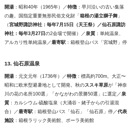
開湯
：昭和40年（1965年）／
特徴
：早川沿いの古い集落
の趣。国指定重要無形民俗文化財「
箱根の湯立獅子舞
」
（
宮城野諏訪神社：毎年7月15日（天王祭）／仙石原諏訪
神社：毎年3月27日
の2会場で開催）／
泉質
：単純温泉、
アルカリ性単純温泉／
最寄駅
：箱根登山バス「宮城野」停
13. 仙石原温泉
開湯
：元文元年（1736年）／
特徴
：標高約700m。大正〜
昭和に欧米型避暑地として開発。秋の
ススキ草原
が「神奈
川の花の名所100選」「かながわの景勝50選」に選定／
泉
質
：カルシウム-硫酸塩泉（大涌谷・姥子からの引湯混
合）／
最寄駅
：箱根登山バス「仙石」「仙石原」停／
代表
施設
：箱根ラリック美術館、ポーラ美術館