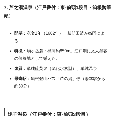
7. 芦之湯温泉（江戸番付：東-前頭1段目・
箱根勢筆
頭
）
開基
：寛文2年（1662年）、勝間田清左衛門によ
る
特徴
：駒ヶ岳麓・標高約850m。江戸期に文人墨客
の保養地として栄えた。
泉質
：単純硫黄泉（硫化水素型）、単純温泉
最寄駅
：箱根登山バス「芦の湯」停（湯本駅から
約30分）
姥子温泉（江戸番付：東-前頭3段目）