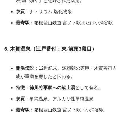
淋病に効く」と記録された薬湯。
泉質
：ナトリウム-塩化物泉
最寄駅
：箱根登山鉄道 宮ノ下駅または小涌谷駅
6. 木賀温泉（江戸番付：東-前頭3段目）
開湯伝説
：12世紀末、源頼朝の家臣・木賀善司吉
成が重病を癒したと伝わる。
特徴
：
徳川将軍家への献上湯
として有名。
泉質
：単純温泉、アルカリ性単純温泉
最寄駅
：箱根登山鉄道 宮ノ下駅・小涌谷駅