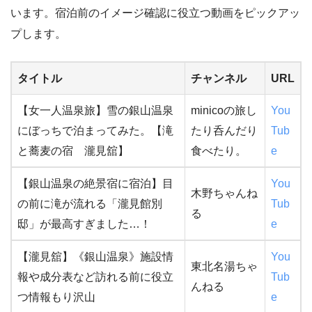
います。宿泊前のイメージ確認に役立つ動画をピックアッ
プします。
タイトル
チャンネル
URL
【女一人温泉旅】雪の銀山温泉
minicoの旅し
You
にぼっちで泊まってみた。【滝
たり呑んだり
Tub
と蕎麦の宿 瀧見舘】
食べたり。
e
【銀山温泉の絶景宿に宿泊】目
You
木野ちゃんね
の前に滝が流れる「瀧見館別
Tub
る
邸」が最高すぎました…！
e
【瀧見舘】《銀山温泉》施設情
You
東北名湯ちゃ
報や成分表など訪れる前に役立
Tub
んねる
つ情報もり沢山
e