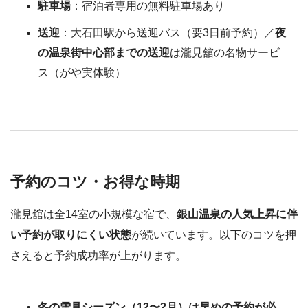
駐車場
：宿泊者専用の無料駐車場あり
送迎
：大石田駅から送迎バス（要3日前予約）／
夜
の温泉街中心部までの送迎
は瀧見舘の名物サービ
ス（がや実体験）
予約のコツ・お得な時期
瀧見舘は全14室の小規模な宿で、
銀山温泉の人気上昇に伴
い予約が取りにくい状態
が続いています。以下のコツを押
さえると予約成功率が上がります。
冬の雪見シーズン（12〜2月）は早めの予約が必