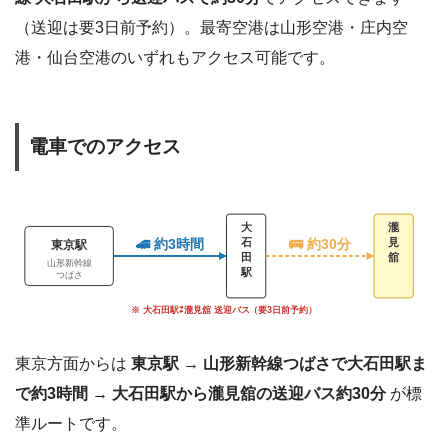
（送迎は要3日前予約）。最寄空港は山形空港・庄内空
港・仙台空港のいずれもアクセス可能です。
電車でのアクセス
大
瀧
🚄 約3時間
石
見
🚌 約30分
東京駅
田
舘
山形新幹線
駅
つばさ
※ 大石田駅⇄瀧見舘 送迎バス（要3日前予約）
東京方面からは
東京駅 → 山形新幹線つばさで大石田駅ま
で約3時間 → 大石田駅から瀧見舘の送迎バス約30分
が標
準ルートです。