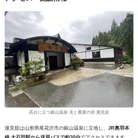
高台に立つ銀山温泉 滝と蕎麦の宿 瀧見舘
瀧見舘は山形県尾花沢市の銀山温泉に立地し、
JR奥羽本
線 大石田駅から送迎バスで約30分
でアクセスできます