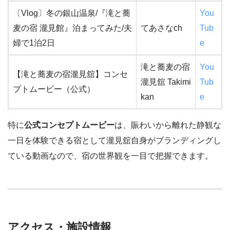
〔Vlog〕冬の銀山温泉/『滝と蕎
You
麦の宿 瀧見館』泊まってみた/夫
てあさなch
Tub
婦で1泊2日
e
滝と蕎麦の宿
You
【滝と蕎麦の宿瀧見舘】コンセ
瀧見舘 Takimi
Tub
プトムービー（公式）
kan
e
特に
公式コンセプトムービー
は、賑わいから離れた静観な
一日を体験できる宿として瀧見舘自身がブランディングし
ている動画なので、宿の世界観を一目で把握できます。
アクセス・施設情報