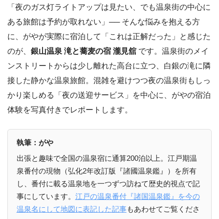
「夜のガス灯ライトアップは見たい、でも温泉街の中心に
ある旅館は予約が取れない」── そんな悩みを抱える方
に、がやが実際に宿泊して「これは正解だった」と感じた
のが、
銀山温泉 滝と蕎麦の宿 瀧見舘
です。温泉街のメイ
ンストリートからは少し離れた高台に立つ、白銀の滝に隣
接した静かな温泉旅館。混雑を避けつつ夜の温泉街もしっ
かり楽しめる「夜の送迎サービス」を中心に、がやの宿泊
体験を写真付きでレポートします。
執筆：がや
出張と趣味で全国の温泉宿に通算200泊以上。江戸期温
泉番付の現物（弘化2年改訂版『諸國温泉鑑』）を所有
し、番付に載る温泉地を一つずつ訪ねて歴史的視点で記
事にしています。
江戸の温泉番付『諸国温泉鑑』を今の
温泉名にして地図に表記した記事
もあわせてご覧くださ