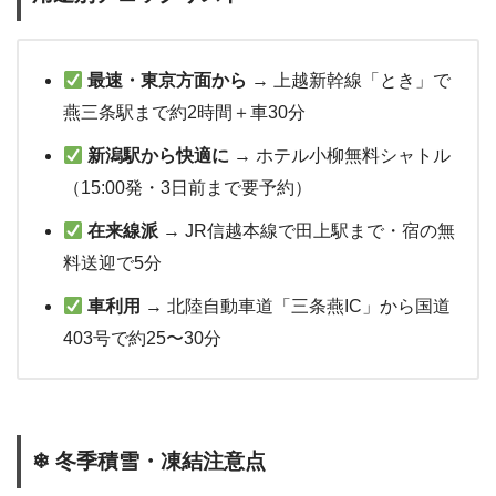
最速・東京方面から
→ 上越新幹線「とき」で
燕三条駅まで約2時間＋車30分
新潟駅から快適に
→ ホテル小柳無料シャトル
（15:00発・3日前まで要予約）
在来線派
→ JR信越本線で田上駅まで・宿の無
料送迎で5分
車利用
→ 北陸自動車道「三条燕IC」から国道
403号で約25〜30分
❄ 冬季積雪・凍結注意点