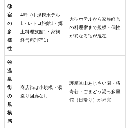
③
宿
4軒（中規模ホテル
大型ホテルから家族経営
の
1・レトロ旅館1・郷
の料理宿まで規模・個性
多
土料理旅館1・家族
が異なる宿が混在
様
経営料理宿1）
性
④
温
泉
護摩堂山あじさい園・椿
街
商店街は小規模・湯
寿荘・ごまどう湯っ多里
の
巡り回廊なし
館（日帰り）が補完
規
模
感