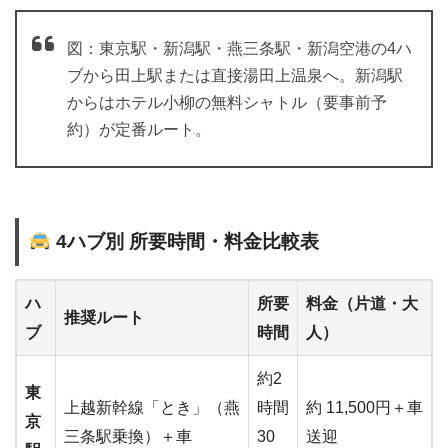
図：東京駅・新潟駅・燕三条駅・新潟空港の4ハ
ブから田上駅または直接湯田上温泉へ。新潟駅
からはホテル小柳の無料シャトル（要事前予
約）が定番ルート。
4ハブ別 所要時間・料金比較表
ハ
所要
料金（片道・大
推奨ルート
ブ
時間
人）
約2
東
上越新幹線「とき」（燕
時間
約 11,500円＋車
京
三条駅乗換）＋車
30
送迎