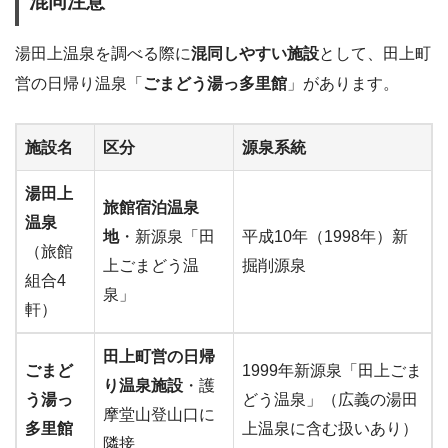
混同注意
湯田上温泉を調べる際に
混同しやすい施設
として、田上町
営の日帰り温泉「
ごまどう湯っ多里館
」があります。
施設名
区分
源泉系統
湯田上
旅館宿泊温泉
温泉
地
・新源泉「田
平成10年（1998年）新
（旅館
上ごまどう温
掘削源泉
組合4
泉」
軒）
田上町営の日帰
ごまど
1999年新源泉「田上ごま
り温泉施設
・護
う湯っ
どう温泉」（広義の湯田
摩堂山登山口に
多里館
上温泉に含む扱いあり）
隣接