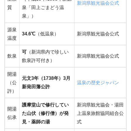
新潟県観光協会公式
質
泉「田上ごまどう温
泉」）
源泉
34.6℃
（低温泉）
新潟県観光協会公式
温度
可
（新潟県内で珍しい
飲泉
新潟県観光協会公式
飲泉許可付き）
開湯
元文3年（1738年）3月
（公
温泉の歴史ジャパン
新発田藩公許
許）
護摩堂山で修行してい
新潟県観光協会・湯田
開湯
た山伏（修行僧）が発
上温泉旅館協同組合公
伝承
見・薬師の湯
式