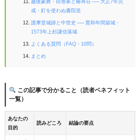
越後豪農・田巻家と椿寿荘 ── 大正7年完
成・釘を使わぬ書院造
護摩堂城跡と中世史 ── 寛和年間築城・
1573年上杉謙信落城
よくある質問（FAQ・10問）
まとめ
この記事で分かること（読者ベネフィット
一覧）
あなたの
読みどころ
結論の要点
目的