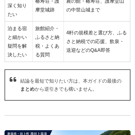
椿寿荘・護
農の館・椿寿荘、護摩堂山
深く知り
摩堂城跡
の中世山城まで
たい
泊まる宿
旅館紹介・
4軒の規模差と選び方、ふる
と細かい
ふるさと納
さと納税での応援、飲泉・
疑問を解
税・よくあ
送迎などのQ&A即答
決したい
る質問
結論を最短で知りたい方は、本ガイドの最後の
まとめ
から逆引きでも構いません。