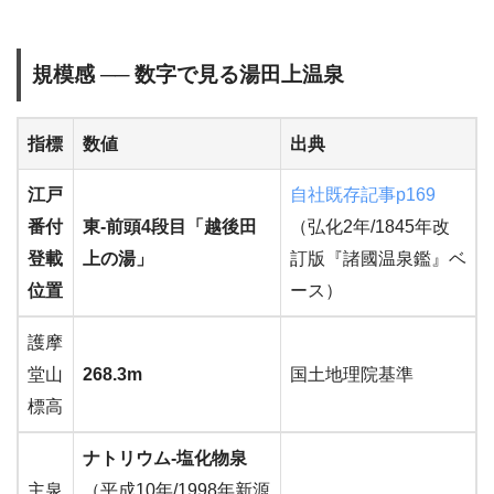
規模感 ── 数字で見る湯田上温泉
指標
数値
出典
江戸
自社既存記事p169
番付
東-前頭4段目「越後田
（弘化2年/1845年改
登載
上の湯」
訂版『諸國温泉鑑』ベ
位置
ース）
護摩
堂山
268.3m
国土地理院基準
標高
ナトリウム-塩化物泉
主泉
（平成10年/1998年新源