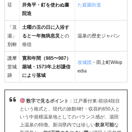
荘
井角平・釘を使わぬ書
た庭園街道
院造
「丑
土曜の丑の日に入浴す
湯」
ると一年無病息災
との
温泉の歴史ジャパン
別称
俗信
護摩
寛和年間（985〜987）
攻城団
・田上町Wikip
堂城
築城・1573年上杉謙信
edia
跡
により落城
数字で見るポイント
：江戸番付東-前頭4段目
という格式と、現代の旅館4軒・収容約650人と
いう中規模温泉地としてのバランス感が、湯田
上温泉の特徴。新潟県内では珍しい
飲泉可能
な