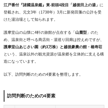
江戸番付『諸國温泉鑑』東-前頭4段目「越後田上の湯」
に
登載され、元文3年（1738年）3月に新発田藩の公許を受
けた湯治場として知られます。
護摩堂山の山懐に4軒の旅館が点在する「
山麓型
」のた
め、温泉街と呼べる商店街・湯巡り回廊は控えめですが、
護摩堂山あじさい園（約3万株）と越後豪農の館・椿寿荘
という、温泉以外の観光資源が温泉郷を立体的に支える構
造になっています。
以下、訪問判断のための4要素を整理します。
訪問判断のための4要素