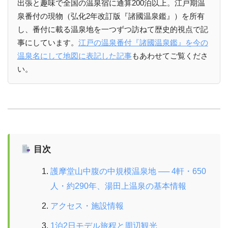
出張と趣味で全国の温泉宿に通算200泊以上。江戸期温
泉番付の現物（弘化2年改訂版『諸國温泉鑑』）を所有
し、番付に載る温泉地を一つずつ訪ねて歴史的視点で記
事にしています。
江戸の温泉番付『諸國温泉鑑』を今の
温泉名にして地図に表記した記事
もあわせてご覧くださ
い。
目次
護摩堂山中腹の中規模温泉地 ── 4軒・650
人・約290年、湯田上温泉の基本情報
アクセス・施設情報
1泊2日モデル旅程と周辺観光