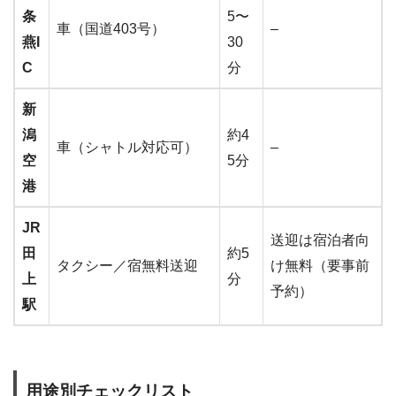
条
5〜
車（国道403号）
–
燕I
30
C
分
新
潟
約4
車（シャトル対応可）
–
空
5分
港
JR
送迎は宿泊者向
田
約5
タクシー／宿無料送迎
け無料（要事前
上
分
予約）
駅
用途別チェックリスト