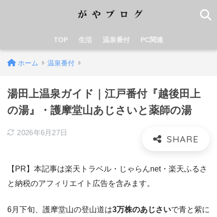
TOP
生活
温泉番付
PC関連
ホーム
温泉番付
湯田上温泉ガイド｜江戸番付『越後田上
の湯』・護摩堂山あじさいと薬師の湯
2026年6月27日
【PR】本記事は楽天トラベル・じゃらんnet・楽天ふるさ
と納税のアフィリエイト広告を含みます。
6月下旬、護摩堂山の登山道は
3万株のあじさい
で青と紫に