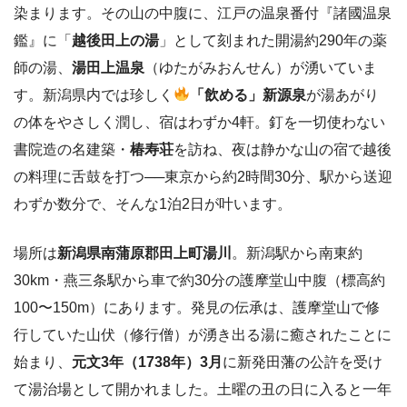
染まります。その山の中腹に、江戸の温泉番付『諸國温泉
鑑』に「
越後田上の湯
」として刻まれた開湯約290年の薬
師の湯、
湯田上温泉
（ゆたがみおんせん）が湧いていま
す。新潟県内では珍しく
「飲める」新源泉
が湯あがり
の体をやさしく潤し、宿はわずか4軒。釘を一切使わない
書院造の名建築・
椿寿荘
を訪ね、夜は静かな山の宿で越後
の料理に舌鼓を打つ──東京から約2時間30分、駅から送迎
わずか数分で、そんな1泊2日が叶います。
場所は
新潟県南蒲原郡田上町湯川
。新潟駅から南東約
30km・燕三条駅から車で約30分の護摩堂山中腹（標高約
100〜150m）にあります。発見の伝承は、護摩堂山で修
行していた山伏（修行僧）が湧き出る湯に癒されたことに
始まり、
元文3年（1738年）3月
に新発田藩の公許を受け
て湯治場として開かれました。土曜の丑の日に入ると一年