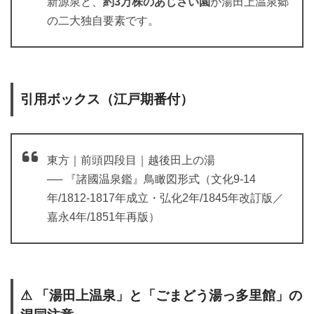
新源泉と、
約3万株のあじさい園
が湯田上温泉郷
の二大独自要素です。
引用ボックス（江戸期番付）
東方｜前頭四段目｜越後田上の湯
── 『諸國温泉鑑』鳥瞰図形式（文化9-14
年/1812-1817年成立・弘化2年/1845年改訂版／
嘉永4年/1851年再版）
⚠ 「湯田上温泉」と「ごまどう湯っ多里館」の