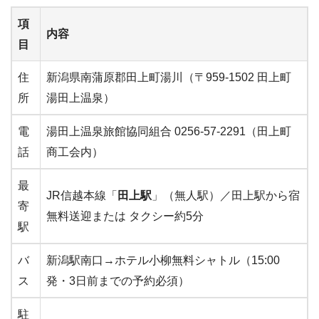
項
内容
目
住
新潟県南蒲原郡田上町湯川（〒959-1502 田上町
所
湯田上温泉）
電
湯田上温泉旅館協同組合 0256-57-2291（田上町
話
商工会内）
最
JR信越本線「
田上駅
」（無人駅）／田上駅から宿
寄
無料送迎または タクシー約5分
駅
バ
新潟駅南口→ホテル小柳無料シャトル（15:00
ス
発・3日前までの予約必須）
駐