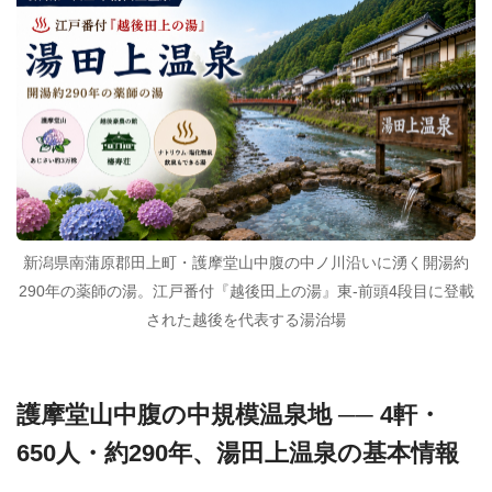
新潟県南蒲原郡田上町・護摩堂山中腹の中ノ川沿いに湧く開湯約
290年の薬師の湯。江戸番付『越後田上の湯』東-前頭4段目に登載
された越後を代表する湯治場
護摩堂山中腹の中規模温泉地 ── 4軒・
650人・約290年、湯田上温泉の基本情報