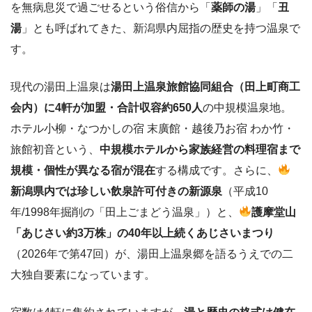
を無病息災で過ごせるという俗信から「
薬師の湯
」「
丑
湯
」とも呼ばれてきた、新潟県内屈指の歴史を持つ温泉で
す。
現代の湯田上温泉は
湯田上温泉旅館協同組合（田上町商工
会内）に4軒が加盟・合計収容約650人
の中規模温泉地。
ホテル小柳・なつかしの宿 末廣館・越後乃お宿 わか竹・
旅館初音という、
中規模ホテルから家族経営の料理宿まで
規模・個性が異なる宿が混在
する構成です。さらに、
新潟県内では珍しい飲泉許可付きの新源泉
（平成10
年/1998年掘削の「田上ごまどう温泉」）と、
護摩堂山
「あじさい約3万株」の40年以上続くあじさいまつり
（2026年で第47回）が、湯田上温泉郷を語るうえでの二
大独自要素になっています。