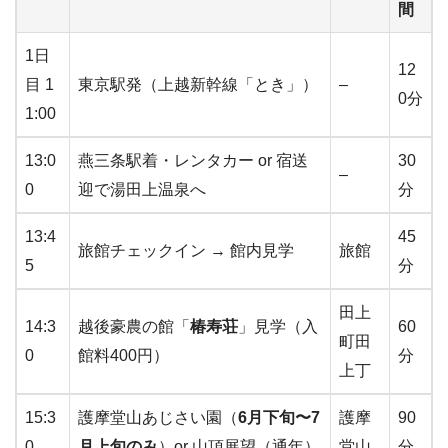
間
1日
12
目 1
東京駅発（上越新幹線「とき」）
–
0分
1:00
13:0
燕三条駅着・レンタカー or 宿送
30
–
0
迎で湯田上温泉へ
分
13:4
45
旅館チェックイン → 館内見学
旅館
5
分
田上
14:3
越後豪農の館「
椿寿荘
」見学（入
60
町田
0
館料400円）
分
上丁
15:3
護摩堂山あじさい園（
6月下旬〜7
護摩
90
0
月上旬のみ
）or 山頂展望（通年）
堂山
分