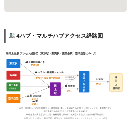
4ハブ・マルチハブアクセス経路図
湯田上温泉 アクセス経路図（東京駅・新潟駅・燕三条駅・新潟空港の4ハブ）
🚄 上越新幹線とき
東京駅
約2時間
🚌 ホテル小柳無料シャトル
湯
新潟駅
湯
約40分（3日前予約必須）
田
JR信越本線
🚶 徒歩
約30〜40分
上
田
数分
温
上
田
燕三条駅
🚐 宿送迎
泉
温泉宿
（新幹線）
上
街
約5分
駅
🚗 車（北陸道）
新潟空港
約30分
🚗 車
約45分
合計：東京駅から約2時間30分（上越新幹線+車）／新潟駅から約40分（無料シャトル・要事前予約）
燕三条駅から車約30分／新潟空港から車約45分
JR信越本線田上駅からは宿の無料送迎で約5分（無人駅・本数少のため事前予約必須）
冬季（12月〜3月）は新潟平野の積雪あり・車利用時はスタッドレスタイヤ・チェーン必須