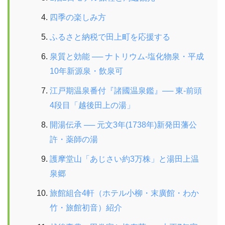
四季の楽しみ方
ふるさと納税で田上町を応援する
泉質と効能 ── ナトリウム-塩化物泉・平成
10年新源泉・飲泉可
江戸期温泉番付『諸國温泉鑑』── 東-前頭
4段目「越後田上の湯」
開湯伝承 ── 元文3年(1738年)新発田藩公
許・薬師の湯
護摩堂山「あじさい約3万株」と湯田上温
泉郷
旅館組合4軒（ホテル小柳・末廣館・わか
竹・旅館初音）紹介