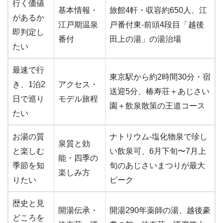
行く価値
基本情報・
旅館4軒・収容約650人、江
があるか
江戸期温泉
戸番付東-前頭4段目「越後
即判定し
番付
田上の湯」の湯治場
たい
最速で行
東京駅から約2時間30分・宿
き、1泊2
アクセス・
送迎5分、椿寿荘＋あじさい
日で巡り
モデル旅程
園＋飲泉散策の王道コース
たい
お湯の質
ナトリウム-塩化物泉で珍し
泉質と効
と楽しむ
い飲泉可、6月下旬〜7月上
能・四季の
季節を知
旬のあじさいまつりが最大
楽しみ方
りたい
ピーク
歴史と見
開湯伝承・
開湯290年薬師の湯、越後豪
どころを