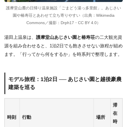
護摩堂山麓の日帰り温泉施設「ごまどう湯っ多里館」。あじさい
園や椿寿荘とあわせて立ち寄りやすい（出典：Wikimedia
Commons／撮影：Drph17・CC BY 4.0）
湯田上温泉は、
護摩堂山あじさい園と椿寿荘
の二大観光資
源を組み合わせると、1泊2日でも飽きさせない旅程が組め
ます。「行ってから何をするか」を時系列で整理します。
モデル旅程：1泊2日 ── あじさい園と越後豪農
建築を巡る
滞
在
時刻
行動
場所
時