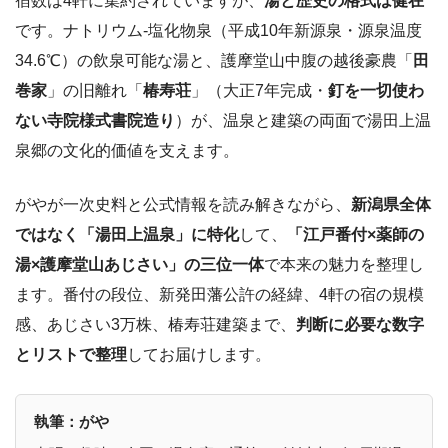
宿数は4軒に集約されていますが、
湯と歴史の格式は健在
です。ナトリウム-塩化物泉（平成10年新源泉・源泉温度
34.6℃）の飲泉可能な湯と、護摩堂山中腹の越後豪農「
田
巻家
」の旧離れ「
椿寿荘
」（大正7年完成・
釘を一切使わ
ない寺院様式書院造り
）が、温泉と建築の両面で湯田上温
泉郷の文化的価値を支えます。
がやが一次史料と公式情報を読み解きながら、
新潟県全体
ではなく「湯田上温泉」に特化
して、
「江戸番付×薬師の
湯×護摩堂山あじさい」の三位一体
で本来の魅力を整理し
ます。番付の段位、新発田藩公許の経緯、4軒の宿の規模
感、あじさい3万株、椿寿荘建築まで、
判断に必要な数字
とリストで整理
してお届けします。
執筆：がや