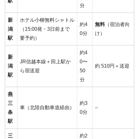
駅
分
新
ホテル小柳無料シャトル
約4
無料
（宿泊者向
潟
（15:00発・3日前まで
0分
け）
駅
要予約）
約4
新
JR信越本線＋田上駅か
0〜
潟
約 510円＋送迎
ら宿送迎
50
駅
分
燕
三
約3
車（北陸自動車道経由）
–
条
0分
駅
三
約2