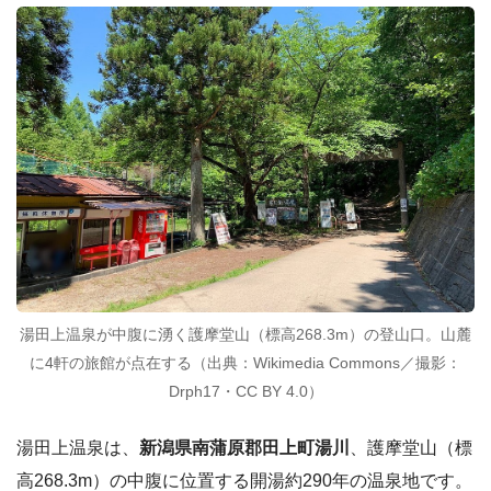
湯田上温泉が中腹に湧く護摩堂山（標高268.3m）の登山口。山麓
に4軒の旅館が点在する（出典：Wikimedia Commons／撮影：
Drph17・CC BY 4.0）
湯田上温泉は、
新潟県南蒲原郡田上町湯川
、護摩堂山（標
高268.3m）の中腹に位置する開湯約290年の温泉地です。