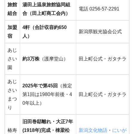
旅館
湯田上温泉旅館協同組
電話 0256-57-2291
組合
合（田上町商工会内）
加盟
4軒（合計収容約650
新潟県観光協会公式
宿
人）
あじ
さい
約3万株
（護摩堂山）
田上町公式・ガタチラ
園
あじ
2025年で第45回
（推定
さい
第1回は1980年前後・4
田上町公式・ガタチラ
まつ
0年以上）
り
旧田巻邸離れ・大正7年
椿寿
(1918年)完成・棟梁松
新潟文化物語
・
にいが