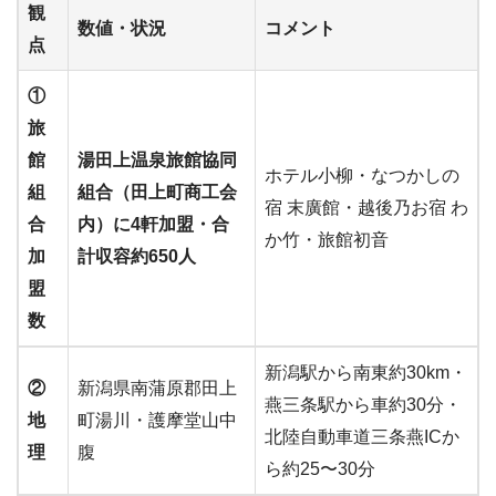
観
数値・状況
コメント
点
①
旅
館
湯田上温泉旅館協同
ホテル小柳・なつかしの
組
組合（田上町商工会
宿 末廣館・越後乃お宿 わ
合
内）に4軒加盟・合
か竹・旅館初音
加
計収容約650人
盟
数
新潟駅から南東約30km・
②
新潟県南蒲原郡田上
燕三条駅から車約30分・
地
町湯川・護摩堂山中
北陸自動車道三条燕ICか
理
腹
ら約25〜30分