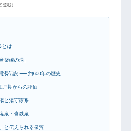
て登載）
泉とは
台釜崎の湯」
開湯伝説 ── 約600年の歴史
江戸期からの評価
薬湯と湯守家系
塩泉・含鉄泉
先」と伝えられる泉質