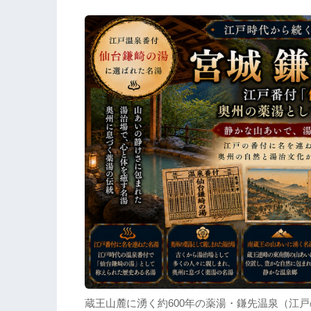
蔵王山麓に湧く約600年の薬湯・鎌先温泉（江