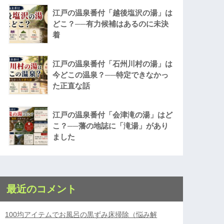
江戸の温泉番付「越後塩沢の湯」は
どこ？──有力候補はあるのに未決
着
江戸の温泉番付「石州川村の湯」は
今どこの温泉？──特定できなかっ
た正直な話
江戸の温泉番付「会津滝の湯」はど
こ？──藩の地誌に「滝湯」があり
ました
最近のコメント
100均アイテムでお風呂の黒ずみ床掃除（悩み解