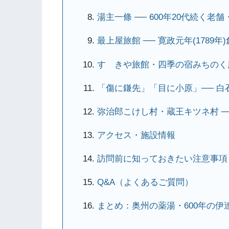
湯主一條 ── 600年20代続く老舗
最上屋旅館 ── 寛政元年(178
すゞきや旅館・四季の宿みちのく庵
「傷に鎌先」「目に小原」── 白
弥治郎こけし村・蔵王キツネ村 ─
アクセス・施設情報
訪問前に知っておきたい注意事項
Q&A（よくあるご質問）
まとめ：奥州の薬湯・600年の伊