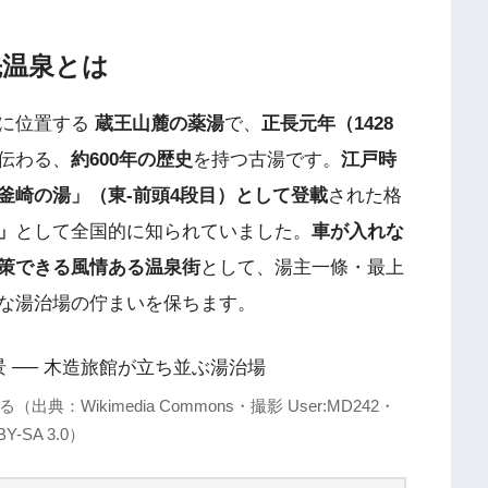
先温泉とは
に位置する
蔵王山麓の薬湯
で、
正長元年（1428
伝わる、
約600年の歴史
を持つ古湯です。
江戸時
釜崎の湯」（東-前頭4段目）として登載
された格
」
として全国的に知られていました。
車が入れな
策できる風情ある温泉街
として、湯主一條・最上
な湯治場の佇まいを保ちます。
Wikimedia Commons・撮影 User:MD242・
BY-SA 3.0）