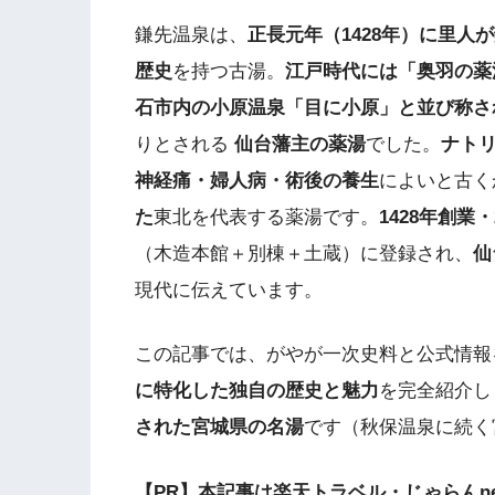
鎌先温泉は、
正長元年（1428年）に里人
歴史
を持つ古湯。
江戸時代には「奥羽の薬
石市内の小原温泉「目に小原」と並び称さ
りとされる
仙台藩主の薬湯
でした。
ナト
神経痛・婦人病・術後の養生
によいと古く
た
東北を代表する薬湯です。
1428年創業
（木造本館＋別棟＋土蔵）に登録され、
仙
現代に伝えています。
この記事では、がやが一次史料と公式情報
に特化した独自の歴史と魅力
を完全紹介し
された宮城県の名湯
です（秋保温泉に続く
【PR】本記事は楽天トラベル・じゃらんn