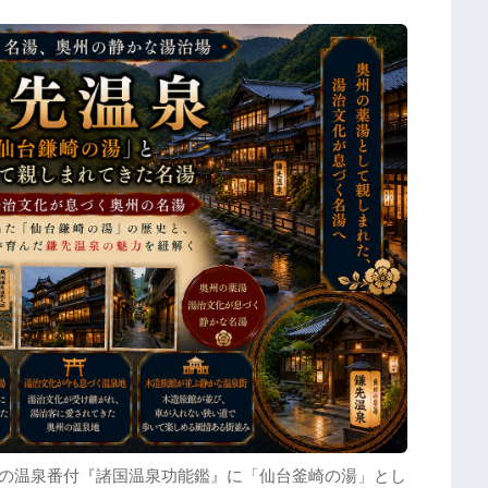
戸の温泉番付『諸国温泉功能鑑』に「仙台釜崎の湯」とし