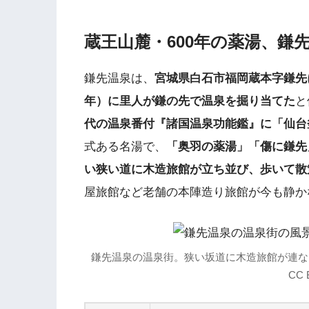
蔵王山麓・600年の薬湯、鎌
鎌先温泉は、
宮城県白石市福岡蔵本字鎌先
年）に里人が鎌の先で温泉を掘り当てた
と
代の温泉番付『諸国温泉功能鑑』に「仙台
式ある名湯で、
「奥羽の薬湯」「傷に鎌先
い狭い道に木造旅館が立ち並び、歩いて散
屋旅館など老舗の本陣造り旅館が今も静か
鎌先温泉の温泉街。狭い坂道に木造旅館が連なる（出典：
CC 