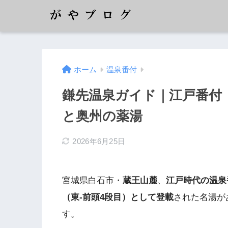
ホーム
温泉番付
鎌先温泉ガイド｜江戸番付『
と奥州の薬湯
2026年6月25日
宮城県白石市・
蔵王山麓
、
江戸時代の温泉
（東-前頭4段目）として登載
された名湯が
す。