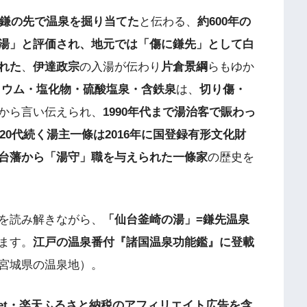
が鎌の先で温泉を掘り当てた
と伝わる、
約600年の
湯」と評価され、地元では「傷に鎌先」として白
れた
、
伊達政宗
の入湯が伝わり
片倉景綱
らもゆか
リウム・塩化物・硫酸塩泉・含鉄泉
は、
切り傷・
から言い伝えられ、
1990年代まで湯治客で賑わっ
・20代続く湯主一條は2016年に国登録有形文化財
台藩から「湯守」職を与えられた一條家
の歴史を
を読み解きながら、
「仙台釜崎の湯」=鎌先温泉
ます。
江戸の温泉番付『諸国温泉功能鑑』に登載
宮城県の温泉地）。
et・楽天ふるさと納税のアフィリエイト広告を含