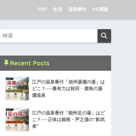
TOP
生活
温泉番付
PC関連
Recent Posts
江戸の温泉番付「信州湯瀬の湯」は
どこ？──最有力は秋田・鹿角の湯
瀬温泉
江戸の温泉番付「能州足の湯」はど
こ？──正体は箱根・芦之湯の“影武
者”