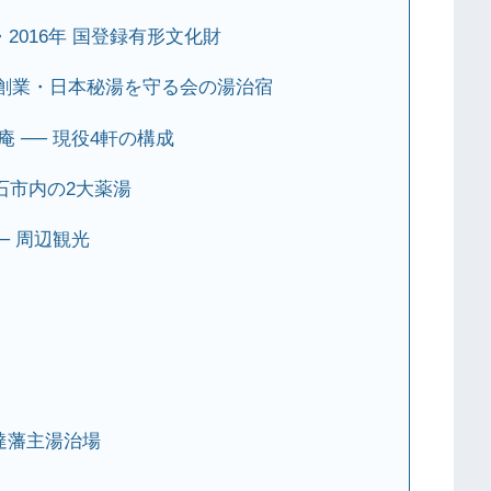
・2016年 国登録有形文化財
9年)創業・日本秘湯を守る会の湯治宿
 ── 現役4軒の構成
石市内の2大薬湯
─ 周辺観光
達藩主湯治場