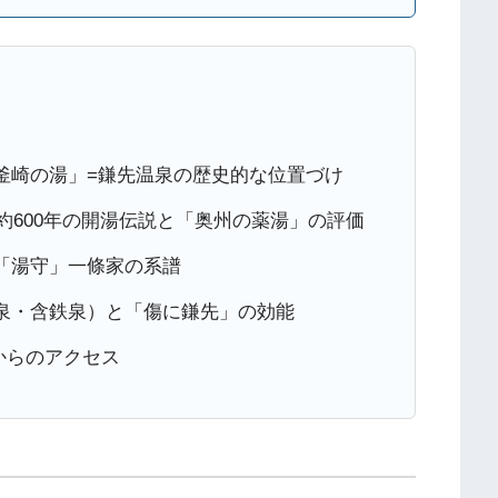
釜崎の湯」=鎌先温泉の歴史的な位置づけ
た約600年の開湯伝説と「奥州の薬湯」の評価
「湯守」一條家の系譜
泉・含鉄泉）と「傷に鎌先」の効能
からのアクセス