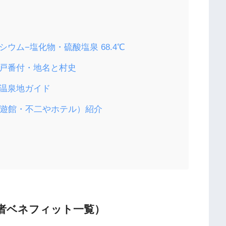
シウム−塩化物・硫酸塩泉 68.4℃
江戸番付・地名と村史
接温泉地ガイド
仙遊館・不二やホテル）紹介
者ベネフィット一覧）