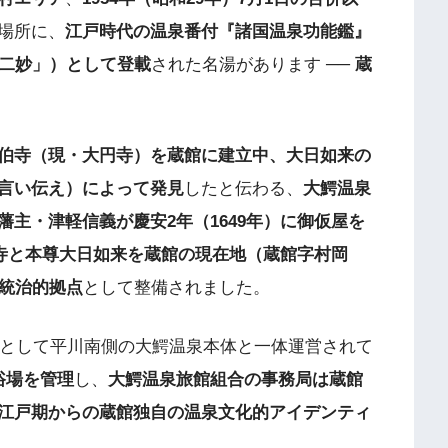
場所に、
江戸時代の温泉番付『諸国温泉功能鑑』
病二妙」）として登載
された名湯があります ──
蔵
伯寺（現・大円寺）を蔵館に建立中、大日如来の
言い伝え）によって発見
したと伝わる、
大鰐温泉
藩主・津軽信義が慶安2年（1649年）に御仮屋を
伯寺と本尊大日如来を蔵館の現在地（蔵館字村岡
統治的拠点
として整備されました。
として平川南側の大鰐温泉本体と一体運営されて
浴場を管理
し、
大鰐温泉旅館組合の事務局は蔵館
江戸期からの蔵館独自の温泉文化的アイデンティ