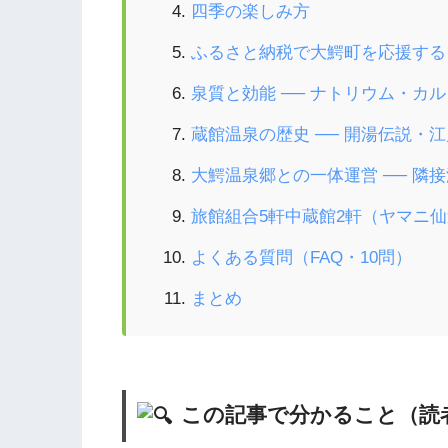
四季の楽しみ方
ふるさと納税で大鰐町を応援する
泉質と効能 ── ナトリウム・カル
蔵館温泉の歴史 ── 開湯伝説・
大鰐温泉郷との一体運営 ── 隣
旅館組合5軒中蔵館2軒（ヤマニ
よくある質問（FAQ・10問）
まとめ
この記事で分かること（読