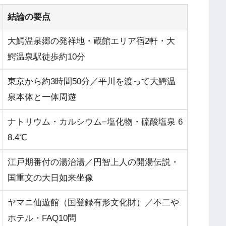
結論の要点
大鰐温泉郷の発祥地・蔵館エリア宿2軒・大
鰐温泉駅徒歩約10分
東京から約3時間50分／平川を渡って大鰐温
泉本体と一体周遊
ナトリウム・カルシウム−塩化物・硫酸塩泉 6
8.4℃
江戸期番付の湯治湯／円智上人の開湯伝説・
国重文の大日如来坐像
ヤマニ仙遊館（国登録有形文化財）／不二や
ホテル・FAQ10問