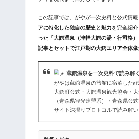
この記事では、がやが一次史料と公式情報
アに特化した独自の歴史と魅力
を完全紹介
った「大鰐温泉（津軽大鰐の湯・行司格）
記事とセットで江戸期の大鰐エリア全体像
蔵館温泉を一次史料で読み解
がやは蔵館温泉の旅館に宿泊した経験は
大鰐町公式・大鰐温泉観光協会・大
（青森県観光連盟系）・青森県公式観
サイト深掘りプロトコルで読み解い