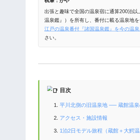
執筆：がや
出張と趣味で全国の温泉宿に通算200泊
温泉鑑』）を所有し、番付に載る温泉地を
江戸の温泉番付『諸国温泉鑑』を今の温泉
さい。
目次
平川北側の旧温泉地 ── 蔵館温
アクセス・施設情報
1泊2日モデル旅程（蔵館＋大鰐