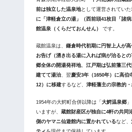
前は独立した温泉地
として運営されていた
に「津軽倉立の湯」（西前頭41枚目「諸
館温泉（くらだておんせん）
です。
蔵館温泉は、
鎌倉時代初期に円智上人が高
お告げ（湧き出る湯に入れば病が治るとの
郷全体の開湯発祥地
。
江戸期は弘前藩三代
建てて湯治
、翌
慶安3年（1650年）に高
12）に移建
するなど、
津軽藩主の宗教的・
1954年の大鰐町合併以降は「
大鰐温泉郷
」
いますが、
蔵館財産区が独自に4軒の共同
側のヤマニ仙遊館内に置かれている
など、
ティ
を現代まで保持しています。