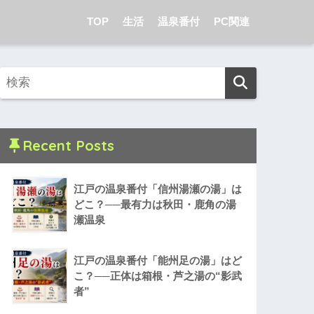
TOP
生活
温泉番付
PC関連
Recent Posts
江戸の温泉番付「信州湯瀬の湯」は
どこ？──最有力は秋田・鹿角の湯
瀬温泉
江戸の温泉番付「能州足の湯」はど
こ？──正体は箱根・芦之湯の“影武
者”