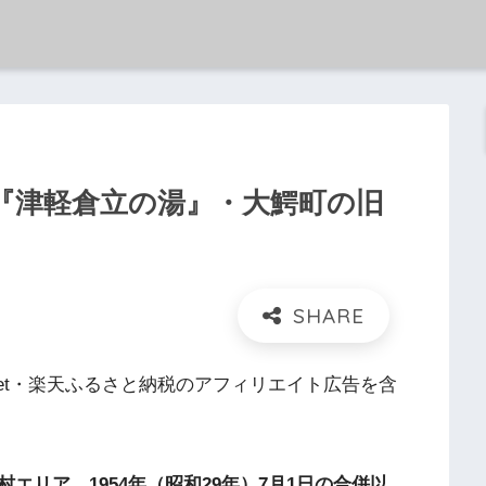
『津軽倉立の湯』・大鰐町の旧
et・楽天ふるさと納税のアフィリエイト広告を含
村エリア
、
1954年（昭和29年）7月1日の合併以