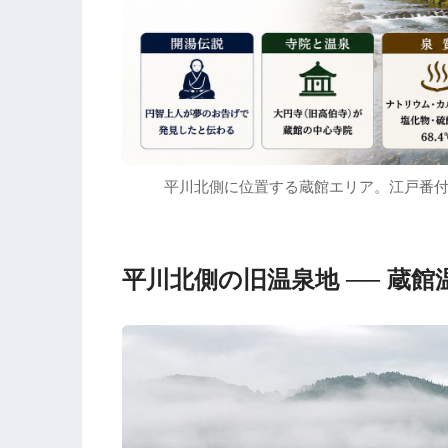
平川北側に位置する蔵館エリア。江戸番付
平川北側の旧温泉地 ── 蔵