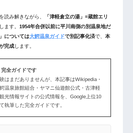
を読み解きながら、
「津軽倉立の湯」=蔵館エリ
します。
1954年合併以前に平川南側の別温泉地だ
」については
大鰐温泉ガイド
で別記事化済
で、
本
が完成
します。
く完全ガイドです
まだありませんが、本記事はWikipedia・
鰐温泉旅館組合・ヤマニ仙遊館公式・古津軽
光情報サイトの公式情報を、Google上位10
て執筆した完全ガイドです。