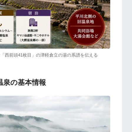
「西前頭41枚目」の津軽倉立の湯の系譜を伝える
館温泉の基本情報