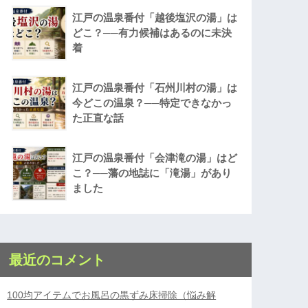
江戸の温泉番付「越後塩沢の湯」は
どこ？──有力候補はあるのに未決
着
江戸の温泉番付「石州川村の湯」は
今どこの温泉？──特定できなかっ
た正直な話
江戸の温泉番付「会津滝の湯」はど
こ？──藩の地誌に「滝湯」があり
ました
最近のコメント
100均アイテムでお風呂の黒ずみ床掃除（悩み解