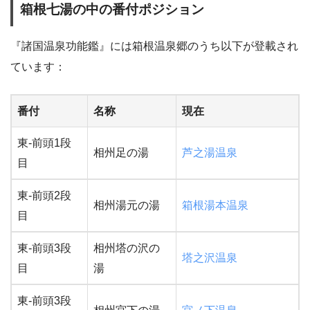
箱根七湯の中の番付ポジション
『諸国温泉功能鑑』には箱根温泉郷のうち以下が登載され
ています：
番付
名称
現在
東-前頭1段
相州足の湯
芦之湯温泉
目
東-前頭2段
相州湯元の湯
箱根湯本温泉
目
東-前頭3段
相州塔の沢の
塔之沢温泉
目
湯
東-前頭3段