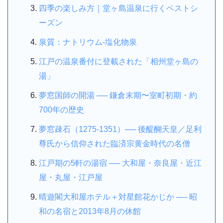
四季の楽しみ方｜堂ヶ島温泉に行くベストシ
ーズン
泉質：ナトリウム-塩化物泉
江戸の温泉番付に登載された「相州堂ヶ島の
湯」
夢窓国師の開湯 ── 鎌倉末期〜室町初期・約
700年の歴史
夢窓疎石（1275-1351）── 後醍醐天皇／足利
尊氏から信仰された臨済宗黄金時代の名僧
江戸期の5軒の湯宿 ── 大和屋・奈良屋・近江
屋・丸屋・江戸屋
晴遊閣大和屋ホテル＋対星館花かじか ── 昭
和の名宿と2013年8月の休館