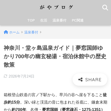
TOP
生活
温泉番付
PC関連
ホーム
温泉番付
神奈川・堂ヶ島温泉ガイド｜夢窓国師ゆ
かり700年の幽玄秘湯・宿泊休館中の歴史
散策
2026年7月24日
箱根登山鉄道の宮ノ下駅から、早川の谷へ崖を下ること
徒
歩約15分
。深い緑と渓流の音に包まれた谷底に、鎌倉末期
から
約700年
、名僧・
夢窓国師（夢窓疎石・1275-1351）