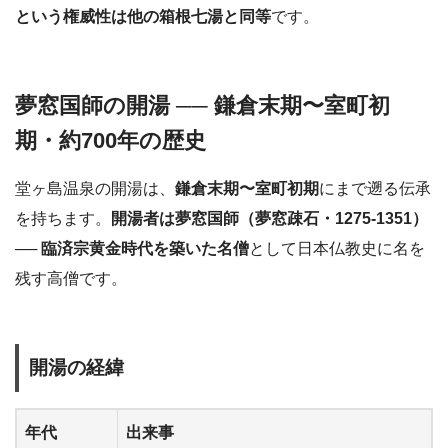
という権威性は他の箱根七湯と同等
です。
夢窓国師の開湯 ── 鎌倉末期〜室町初
期・約700年の歴史
堂ヶ島温泉の開湯は、
鎌倉末期〜室町初期
にまで遡る伝承
を持ちます。
開湯者は夢窓国師（夢窓疎石・1275-1351）
──
臨済宗黄金時代を築いた名僧
として日本仏教史に名を
残す高僧です。
開湯の経緯
年代
出来事