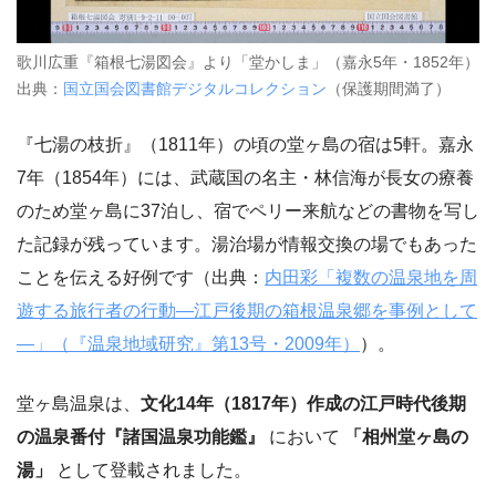
歌川広重『箱根七湯図会』より「堂かしま」（嘉永5年・1852年）
出典：
国立国会図書館デジタルコレクション
（保護期間満了）
『七湯の枝折』（1811年）の頃の堂ヶ島の宿は5軒。嘉永
7年（1854年）には、武蔵国の名主・林信海が長女の療養
のため堂ヶ島に37泊し、宿でペリー来航などの書物を写し
た記録が残っています。湯治場が情報交換の場でもあった
ことを伝える好例です（出典：
内田彩「複数の温泉地を周
遊する旅行者の行動―江戸後期の箱根温泉郷を事例として
―」（『温泉地域研究』第13号・2009年）
）。
堂ヶ島温泉は、
文化14年（1817年）作成の江戸時代後期
の温泉番付『諸国温泉功能鑑』
において
「相州堂ヶ島の
湯」
として登載されました。