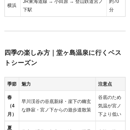
JR東海道線 → 小田原 → 登山鉄道宮ノ
約70
横浜
下駅
分
四季の楽しみ方｜堂ヶ島温泉に行くベス
トシーズン
季節
魅力
注意点
春
谷底のため
早川渓谷の谷底新緑・崖下の幽玄
（4
気温が宮ノ
な静寂・宮ノ下からの遊歩道散策
月）
下より低い
夏