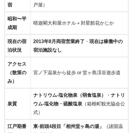
宿
戸屋）
昭和〜平
晴遊閣大和屋ホテル＋対星館花かじか
成期
現在の宿
2013年8月両宿営業終了
・
現在は稼働中の
泊状況
宿泊施設なし
アクセス
（散策の
宮ノ下温泉から徒歩 or 堂ヶ島渓谷遊歩道
み）
ナトリウム-塩化物泉（弱食塩泉）
・
ナトリ
泉質
ウム-塩化物・硫酸塩泉
（箱根町観光協会公
式）
江戸期番
東-前頭4段目「相州堂ヶ島の湯」
（諸国温