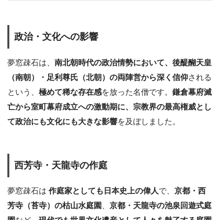
政治・文化への影響
夢窓疎石は、
南北朝時代の政治情勢において、後醍醐天皇
（南朝）・足利尊氏（北朝）の両陣営から深く信仰
される
という、
極めて稀な存在感
を放った名僧です。
鎌倉幕府滅
亡から室町幕府成立への激動期に、宗教界の最高権威とし
て政治にも文化にも大きな影響
を及ぼしました。
西芳寺・天龍寺の作庭
夢窓疎石は
作庭家としても日本史上の偉人
で、
京都・西
芳寺（苔寺）の枯山水庭園
、
京都・天龍寺の池泉回遊式庭