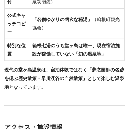
付
泉功能鑑）
公式キャ
「名僧ゆかりの幽玄な秘湯」
（箱根町観光
ッチコピ
協会）
ー
特別な位
箱根七湯のうち堂ヶ島は唯一、現在宿泊施
置
設が稼働していない「幻の温泉地」
現代の堂ヶ島温泉は、宿泊体験ではなく「夢窓国師の名跡
を偲ぶ歴史散策・早川渓谷の自然散策」として楽しむ温泉
地
となっています。
アクセス・施設情報