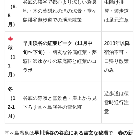
谷底の渓谷で都心より涼しい避暑
虫除け推
（6-
地・木の葉隠れの滝の涼景・堂ヶ
奨・遊歩道
8
島渓谷遊歩道での渓流散策
は足元注意
月）
早川渓谷の紅葉ピーク（11月中
2013年以降
秋
旬〜下旬）
・幽玄な谷底紅葉・夢
宿泊不可・
（1
窓国師ゆかりの草庵跡と紅葉のコ
日帰り散策
1
ラボ
のみ
月）
冬
遊歩道は積
（1
谷底の静寂と雪景色・崖上から見
雪時通行注
2-1
下ろす堂ヶ島渓谷の雪化粧
意
月）
堂ヶ島温泉は
早川渓谷の谷底にある幽玄な秘湯
で、
春の新