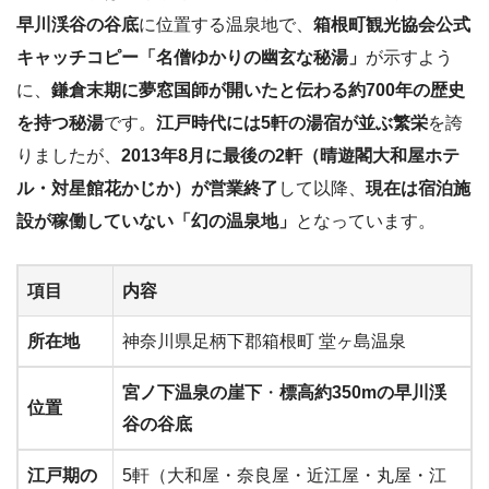
早川渓谷の谷底
に位置する温泉地で、
箱根町観光協会公式
キャッチコピー「名僧ゆかりの幽玄な秘湯」
が示すよう
に、
鎌倉末期に夢窓国師が開いたと伝わる約700年の歴史
を持つ秘湯
です。
江戸時代には5軒の湯宿が並ぶ繁栄
を誇
りましたが、
2013年8月に最後の2軒（晴遊閣大和屋ホテ
ル・対星館花かじか）が営業終了
して以降、
現在は宿泊施
設が稼働していない「幻の温泉地」
となっています。
項目
内容
所在地
神奈川県足柄下郡箱根町 堂ヶ島温泉
宮ノ下温泉の崖下
・
標高約350mの早川渓
位置
谷の谷底
江戸期の
5軒（大和屋・奈良屋・近江屋・丸屋・江