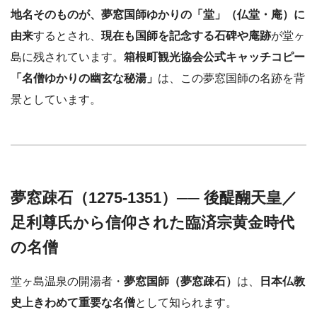
地名そのものが、夢窓国師ゆかりの「堂」（仏堂・庵）に
由来
するとされ、
現在も国師を記念する石碑や庵跡
が堂ヶ
島に残されています。
箱根町観光協会公式キャッチコピー
「名僧ゆかりの幽玄な秘湯」
は、この夢窓国師の名跡を背
景としています。
夢窓疎石（1275-1351）── 後醍醐天皇／
足利尊氏から信仰された臨済宗黄金時代
の名僧
堂ヶ島温泉の開湯者・
夢窓国師（夢窓疎石）
は、
日本仏教
史上きわめて重要な名僧
として知られます。