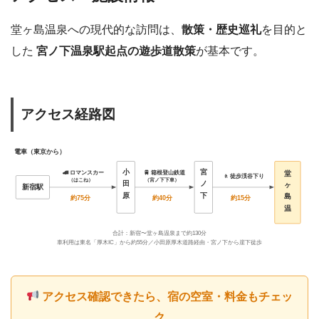
堂ヶ島温泉への現代的な訪問は、
散策・歴史巡礼
を目的と
した
宮ノ下温泉駅起点の遊歩道散策
が基本です。
アクセス経路図
電車（東京から）
小
宮
堂
🚄 ロマンスカー
🚆 箱根登山鉄道
🚶 徒歩渓谷下り
（宮ノ下下車）
（はこね）
田
ノ
ヶ
新宿駅
原
下
島
約75分
約40分
約15分
温
合計：新宿〜堂ヶ島温泉まで約130分
車利用は東名「厚木IC」から約55分／小田原厚木道路経由・宮ノ下から崖下徒歩
アクセス確認できたら、宿の空室・料金もチェッ
ク