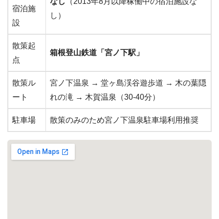
なし
（2013年8月以降稼働中の宿泊施設な
宿泊施
し）
設
散策起
箱根登山鉄道「宮ノ下駅」
点
散策ル
宮ノ下温泉 → 堂ヶ島渓谷遊歩道 → 木の葉隠
ート
れの滝 → 木賀温泉（30-40分）
駐車場
散策のみのため宮ノ下温泉駐車場利用推奨