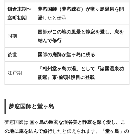
鎌倉末期〜
夢窓国師（夢窓疎石）が堂ヶ島温泉を開
室町初期
湯
したと伝承
国師がこの地の風景と静寂を愛し、庵を
同期
結んで修行
後世
国師の庵跡が堂ヶ島に残る
「相州堂ヶ島の湯」として『諸国温泉功
江戸期
能鑑』東-前頭4段目に登載
夢窓国師と堂ヶ島
夢窓国師は
堂ヶ島の幽玄な渓谷美と静寂を深く愛し、こ
の地に庵を結んで修行
したと伝えられます。
「堂ヶ島」の