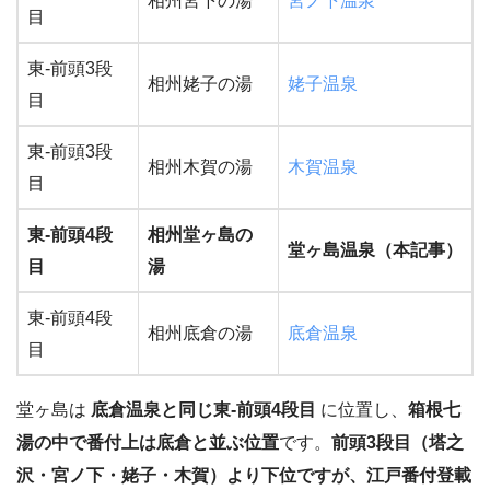
相州宮下の湯
宮ノ下温泉
目
東-前頭3段
相州姥子の湯
姥子温泉
目
東-前頭3段
相州木賀の湯
木賀温泉
目
東-前頭4段
相州堂ヶ島の
堂ヶ島温泉（本記事）
目
湯
東-前頭4段
相州底倉の湯
底倉温泉
目
堂ヶ島は
底倉温泉と同じ東-前頭4段目
に位置し、
箱根七
湯の中で番付上は底倉と並ぶ位置
です。
前頭3段目（塔之
沢・宮ノ下・姥子・木賀）より下位ですが、江戸番付登載