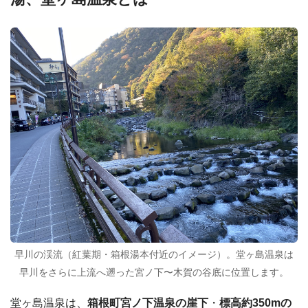
早川の渓流（紅葉期・箱根湯本付近のイメージ）。堂ヶ島温泉は
早川をさらに上流へ遡った宮ノ下〜木賀の谷底に位置します。
堂ヶ島温泉は、
箱根町宮ノ下温泉の崖下
・
標高約350mの