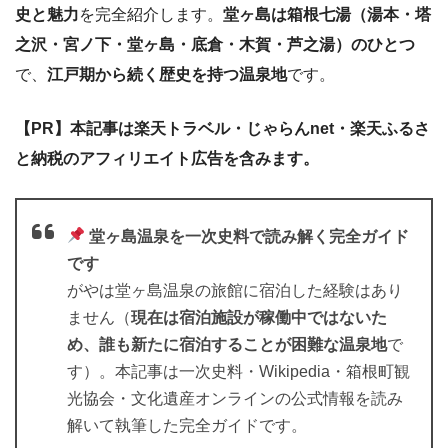
史と魅力
を完全紹介します。
堂ヶ島は箱根七湯（湯本・塔
之沢・宮ノ下・堂ヶ島・底倉・木賀・芦之湯）のひとつ
で、
江戸期から続く歴史を持つ温泉地
です。
【PR】本記事は楽天トラベル・じゃらんnet・楽天ふるさ
と納税のアフィリエイト広告を含みます。
堂ヶ島温泉を一次史料で読み解く完全ガイド
です
がやは堂ヶ島温泉の旅館に宿泊した経験はあり
ません（
現在は宿泊施設が稼働中ではないた
め、誰も新たに宿泊することが困難な温泉地
で
す）。本記事は一次史料・Wikipedia・箱根町観
光協会・文化遺産オンラインの公式情報を読み
解いて執筆した完全ガイドです。