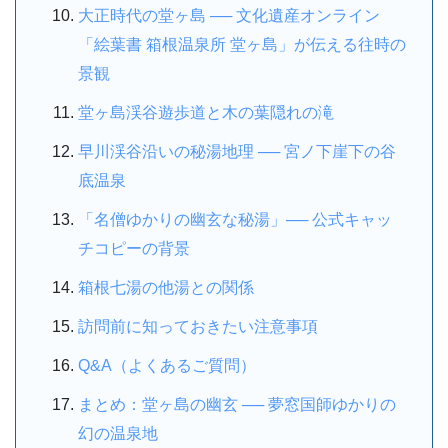
大正時代の堂ヶ島 ── 文化遺産オンライン
「絵葉書 箱根温泉所 堂ヶ島」が伝える往時の
景観
堂ヶ島渓谷遊歩道と木の葉隠れの滝
早川渓谷沿いの秘湯地理 ── 宮ノ下崖下の谷
底温泉
「名僧ゆかりの幽玄な秘湯」── 公式キャッ
チコピーの背景
箱根七湯の他湯との関係
訪問前に知っておきたい注意事項
Q&A（よくあるご質問）
まとめ：堂ヶ島の幽玄 ── 夢窓国師ゆかりの
幻の温泉地