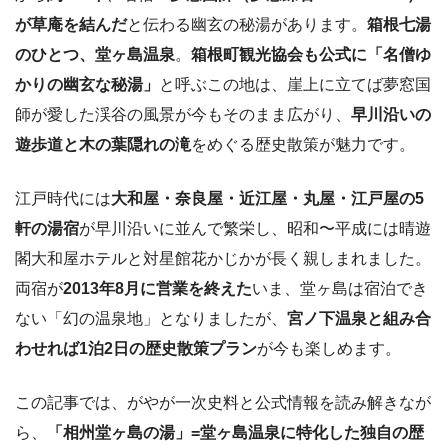
が草庵を結んだ
と伝わる幽玄の秘湯があります。
箱根七湯
のひとつ、堂ヶ島温泉
。
箱根町観光協会も公式に「名僧ゆ
かりの幽玄な秘湯」
と呼ぶこの地は、崖上に立てば夢窓国
師が愛した渓谷の風景が今もそのまま広がり、
早川沿いの
遊歩道と木の葉隠れの滝
をめぐる歴史散策が魅力です。
江戸時代には
大和屋・奈良屋・近江屋・丸屋・江戸屋の5
軒の湯宿
が早川沿いに並んで繁栄し、昭和〜平成には晴遊
閣大和屋ホテルと対星館花かじかが長く親しまれました。
両宿が
2013年8月に営業を終えた
いま、堂ヶ島は宿泊でき
ない「幻の温泉地」となりましたが、
宮ノ下温泉と組み合
わせれば1泊2日の歴史散策プラン
が今も楽しめます。
この記事では、がやが一次史料と公式情報を読み解きなが
ら、
「相州堂ヶ島の湯」=堂ヶ島温泉に特化した独自の歴