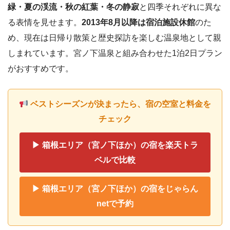
緑・夏の渓流・秋の紅葉・冬の静寂
と四季それぞれに異な
る表情を見せます。
2013年8月以降は宿泊施設休館
のた
め、現在は日帰り散策と歴史探訪を楽しむ温泉地として親
しまれています。宮ノ下温泉と組み合わせた1泊2日プラン
がおすすめです。
ベストシーズンが決まったら、宿の空室と料金を
チェック
▶ 箱根エリア（宮ノ下ほか）の宿を楽天トラ
ベルで比較
▶ 箱根エリア（宮ノ下ほか）の宿をじゃらん
netで予約