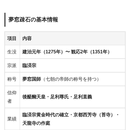
夢窓疎石の基本情報
項目
内容
生没
建治元年（1275年）〜 観応2年（1351年）
宗派
臨済宗
称号
夢窓国師
（七朝の帝師の称号を持つ）
信仰
後醍醐天皇・足利尊氏・足利直義
者
臨済宗黄金時代の確立・京都西芳寺（苔寺）・
業績
天龍寺の作庭