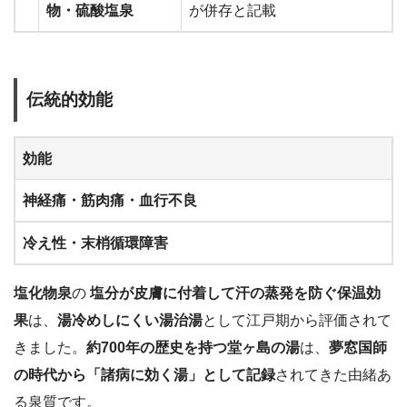
物・硫酸塩泉
が併存と記載
伝統的効能
効能
神経痛・筋肉痛・血行不良
冷え性・末梢循環障害
塩化物泉
の
塩分が皮膚に付着して汗の蒸発を防ぐ保温効
果
は、
湯冷めしにくい湯治湯
として江戸期から評価されて
きました。
約700年の歴史を持つ堂ヶ島の湯
は、
夢窓国師
の時代から「諸病に効く湯」として記録
されてきた由緒あ
る泉質です。