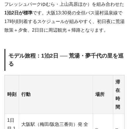
フレッシュパークゆむら・上山高原ほか）を組み合わせた
1泊2日が標準
です。大阪13:30発の全但バス湯村温泉線で
17時頃到着するスケジュールが組みやすく、初日夜に荒湯
散策＋夕食、2日目に周辺観光＋帰路となります。
モデル旅程：1泊2日 ── 荒湯・夢千代の里を巡
る
滞
在
時刻
行動
場所
時
間
1日
大阪駅（梅田/阪急三番街）発 全
目 1
–
–