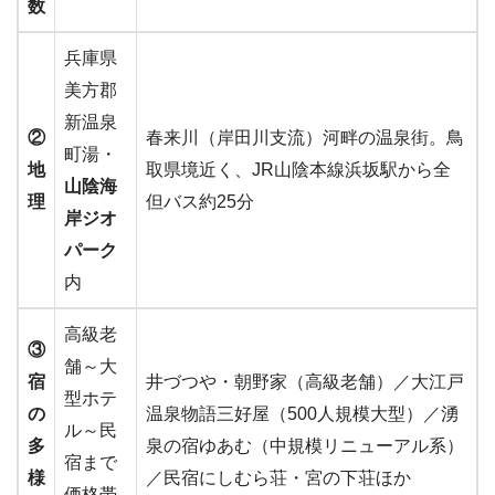
数
兵庫県
美方郡
新温泉
②
春来川（岸田川支流）河畔の温泉街。鳥
町湯・
地
取県境近く、JR山陰本線浜坂駅から全
山陰海
理
但バス約25分
岸ジオ
パーク
内
高級老
③
舗～大
宿
井づつや・朝野家（高級老舗）／大江戸
型ホテ
の
温泉物語三好屋（500人規模大型）／湧
ル～民
多
泉の宿ゆあむ（中規模リニューアル系）
宿まで
様
／民宿にしむら荘・宮の下荘ほか
価格帯