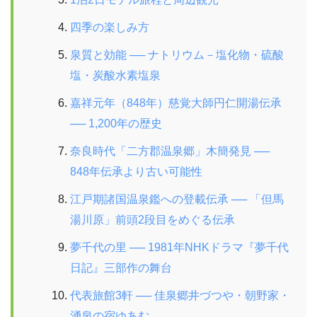
四季の楽しみ方
泉質と効能 ── ナトリウム－塩化物・硫酸
塩・炭酸水素塩泉
嘉祥元年（848年）慈覚大師円仁開湯伝承
── 1,200年の歴史
奈良時代「二方郡温泉郷」木簡発見 ──
848年伝承より古い可能性
江戸期諸国温泉鑑への登載伝承 ── 「但馬
湯川原」前頭2段目をめぐる伝承
夢千代の里 ── 1981年NHKドラマ『夢千代
日記』三部作の舞台
代表旅館3軒 ── 佳泉郷井づつや・朝野家・
湧泉の宿ゆあむ