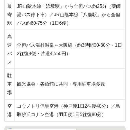
最
JR山陰本線「浜坂駅」から全但バス約25分（薬師
寄
湯バス停下車）／JR山陰本線「八鹿駅」から全但
駅
バス約60-75分（1日6便）
高
速
全但バス湯村温泉⇔大阪線（約3時間00-30分・1日
バ
2往復4便・片道4,550円）
ス
駐
車
観光協会・各旅館に共同・専用駐車場多数
場
空
コウノトリ但馬空港（神戸便1日2往復40分）／鳥
港
取砂丘コナン空港（羽田便1日5往復80分）