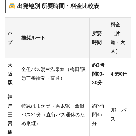
出発地別 所要時間・料金比較表
料金
ハ
所要
（片
推奨ルート
ブ
時間
道・大
人）
大
約3時
全但バス湯村温泉線（梅田/阪
阪
間00-
4,550円
急三番街発・直通）
駅
30分
神
戸
特急はまかぜ→浜坂駅→全但
約3時
JR＋バ
三
バス25分（直行バス運休のた
間45
ス
宮
め乗継）
分
駅