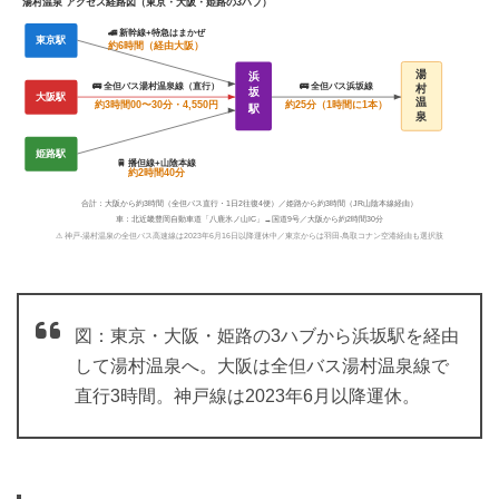
湯村温泉 アクセス経路図（東京・大阪・姫路の3ハブ）
🚄 新幹線+特急はまかぜ
東京駅
約6時間（経由大阪）
湯
浜
🚌 全但バス湯村温泉線（直行）
🚌 全但バス浜坂線
村
坂
大阪駅
温
約3時間00〜30分・4,550円
約25分（1時間に1本）
駅
泉
姫路駅
🚆 播但線+山陰本線
約2時間40分
合計：大阪から約3時間（全但バス直行・1日2往復4便）／姫路から約3時間（JR山陰本線経由）
車：北近畿豊岡自動車道「八鹿氷ノ山IC」→国道9号／大阪から約2時間30分
⚠ 神戸-湯村温泉の全但バス高速線は2023年6月16日以降運休中／東京からは羽田-鳥取コナン空港経由も選択肢
図：東京・大阪・姫路の3ハブから浜坂駅を経由
して湯村温泉へ。大阪は全但バス湯村温泉線で
直行3時間。神戸線は2023年6月以降運休。