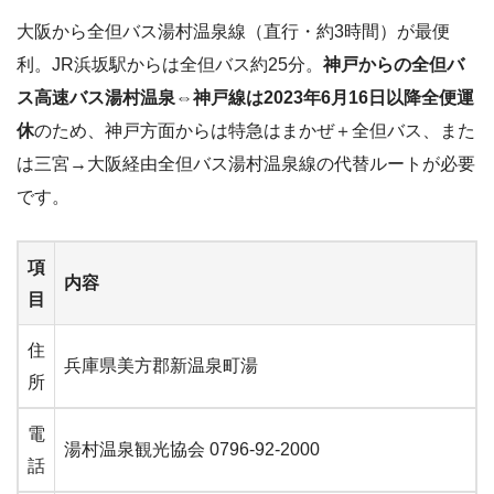
大阪から全但バス湯村温泉線（直行・約3時間）が最便
利。JR浜坂駅からは全但バス約25分。
神戸からの全但バ
ス高速バス湯村温泉⇔神戸線は2023年6月16日以降全便運
休
のため、神戸方面からは特急はまかぜ＋全但バス、また
は三宮→大阪経由全但バス湯村温泉線の代替ルートが必要
です。
項
内容
目
住
兵庫県美方郡新温泉町湯
所
電
湯村温泉観光協会 0796-92-2000
話