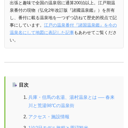
出張と趣味で全国の温泉宿に通算200泊以上。江戸期温
泉番付の現物（弘化2年改訂版『諸國温泉鑑』）を所有
し、番付に載る温泉地を一つずつ訪ねて歴史的視点で記
事にしています。
江戸の温泉番付『諸国温泉鑑』を今の
温泉名にして地図に表記した記事
もあわせてご覧くださ
い。
目次
兵庫・但馬の名湯、湯村温泉とは ── 春来
川と荒湯98℃の温泉街
アクセス・施設情報
1泊2日モデル旅程と周辺観光