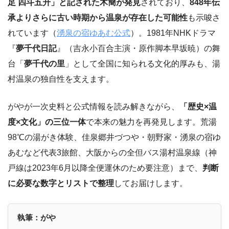
足 四斗五升」と記された木簡が発見
されており、
848年伝
承よりさらに古い時期から温泉が存在した可能性
も示唆さ
れています（
湧泉の宿ゆあむ公式
）。1981年NHKドラマ
『
夢千代日記
』（吉永小百合主演・原作脚本早坂暁）の舞
台「
夢千代の里
」として全国に知られる文化的厚みも、湯
村温泉の独自性を支えます。
がやが一次史料と公式情報を読み解きながら、
「歴史×温
度×文化」の三位一体
で本来の魅力を再発見します。荒湯
98℃の湯がき体験、佳泉郷井づつや・朝野家・湧泉の宿ゆ
あむなど代表3旅館、大阪からの全但バス湯村温泉線（神
戸線は2023年6月以降全便運休のため要注意）まで、
判断
に必要な数字とリストで整理
してお届けします。
執筆：がや