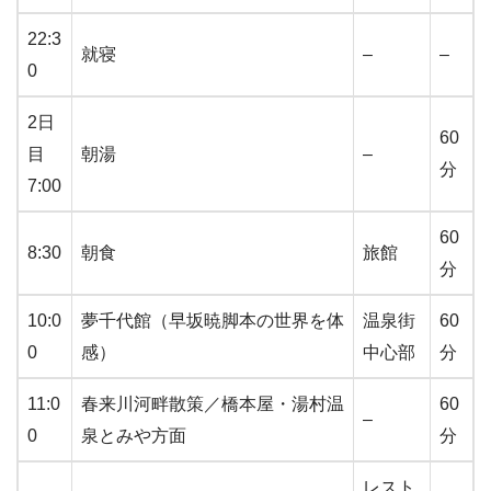
22:3
就寝
–
–
0
2日
60
目
朝湯
–
分
7:00
60
8:30
朝食
旅館
分
10:0
夢千代館（早坂暁脚本の世界を体
温泉街
60
0
感）
中心部
分
11:0
春来川河畔散策／橋本屋・湯村温
60
–
0
泉とみや方面
分
レスト