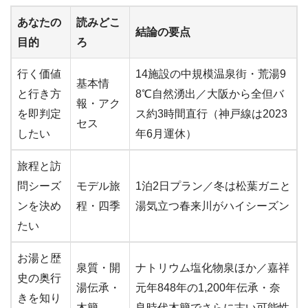
あなたの
読みどこ
結論の要点
目的
ろ
行く価値
14施設の中規模温泉街・荒湯9
基本情
と行き方
8℃自然湧出／大阪から全但バ
報・アク
を即判定
ス約3時間直行（神戸線は2023
セス
したい
年6月運休）
旅程と訪
問シーズ
モデル旅
1泊2日プラン／冬は松葉ガニと
ンを決め
程・四季
湯気立つ春来川がハイシーズン
たい
お湯と歴
泉質・開
ナトリウム塩化物泉ほか／嘉祥
史の奥行
湯伝承・
元年848年の1,200年伝承・奈
きを知り
木簡
良時代木簡でさらに古い可能性