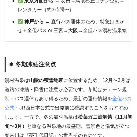
東京方面から
→ 羽田→鳥取砂丘コナン空港→
レンタカー（約3時間〜）
神戸から
→ 直行バス運休のため、特急はまか
ぜ＋全但バス or 三宮→大阪→全但バス湯村温泉線
❄ 冬期凍結注意点
湯村温泉は
山陰の積雪地帯
に位置するため、12月〜3月は
道路の凍結・降雪に注意が必要です。冬期はチェーン規
制・バス運休もあり得るため、最新の運行情報を
全但バス
公式
・JR西日本公式で出発前に確認することをおすすめ
します。一方で、冬の湯村温泉は
松葉ガニ漁解禁（11月初
旬〜3月）
と重なる温泉地の最盛期。雪景色と湯気が立つ
春来川は『夢千代日記』の世界そのものです。