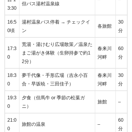
但バス湯村温泉線
3:30
16:5
湯村温泉バス停着 → チェックイ
30
各旅館
0頃
ン
分
荒湯・湯けむり広場散策／温泉た
17:3
春来川
60
まご湯がき体験（生卵持参で約1
0
河畔
分
2分）
18:3
夢千代像・手形広場（吉永小百
春来川
30
0
合・早坂暁・三田佳子）
河畔
分
19:3
夕食（但馬牛 or 季節の松葉ガ
旅館
–
0
ニ）
21:0
60
旅館の温泉
–
0
分