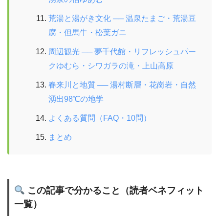
荒湯と湯がき文化 ── 温泉たまご・荒湯豆
腐・但馬牛・松葉ガニ
周辺観光 ── 夢千代館・リフレッシュパー
クゆむら・シワガラの滝・上山高原
春来川と地質 ── 湯村断層・花崗岩・自然
湧出98℃の地学
よくある質問（FAQ・10問）
まとめ
この記事で分かること（読者ベネフィット
一覧）