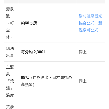
源泉
数
湯村温泉観光
（町
約60ヵ所
協会公式
・
新
全
温泉町公式
体）
総湧
毎分約 2,300 L
同上
出量
主源
泉
98℃
（自然湧出・日本屈指の
「荒
同上
高熱泉）
湯」
温度
荒湯