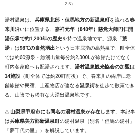
2.5）
湯村温泉は、
兵庫県北部・但馬地方の新温泉町
を流れる
春
来川
沿いに位置する、
嘉祥元年（848年）慈覚大師円仁開
湯伝承で約1,200年の歴史
を持つ温泉地です。源泉「
荒
湯
」は
98℃の自然湧出
という日本屈指の高熱泉で、町全体
では約60源泉・総湧出量毎分約2,300Lが旅館だけでなく
町内各家庭へも配湯されます。
湯村温泉観光協会の加盟は
14施設
（町全体では約20軒前後）で、春来川の両岸に老
舗旅館や民宿、土産物店が連なる
温泉街
を徒歩で散策でき
る、山陰でも稀有な大湧出温泉地です。
⚠
山梨県甲府市にも同名の湯村温泉が存在します
。本記事
は
兵庫県美方郡新温泉町
の湯村温泉（別名「但馬の湯村」
「夢千代の里」）を解説しています。