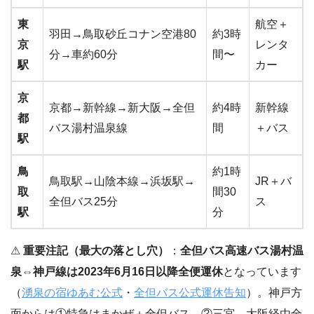
東
航空＋
羽田→鳥取砂丘コナン空港80
約3時
京
レンタ
分→車約60分
間〜
駅
カー
京
京都→新幹線→新大阪→全但
約4時
新幹線
都
バス湯村温泉線
間
＋バス
駅
鳥
約1時
鳥取駅→山陰本線→浜坂駅→
JR＋バ
取
間30
全但バス25分
ス
駅
分
⚠
重要注記（最大の落とし穴）
：
全但バス高速バス湯村温
泉⇔神戸線は2023年6月16日以降全便運休
となっています
（
湧泉の宿ゆあむ公式
・
全但バス公式運休告知
）。神戸方
面からは①特急はまかぜ＋全但バス、②三宮→大阪経由全