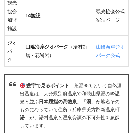
観光
協会
観光協会公式
14施設
加盟
宿泊ページ
施設
ジオ
山陰海岸ジオパーク
（湯村断
山陰海岸ジオ
パー
層・花崗岩）
パーク公式
ク
数字で見るポイント
：荒湯98℃という自然湧
出温度は、大分県別府温泉や和歌山県湯の峰温
泉と並ぶ
日本屈指の高熱泉
。「
湯
」が地名その
ものになっている住所（兵庫県美方郡新温泉町
湯
）が、湯村温泉と温泉資源の不可分性を象徴
しています。