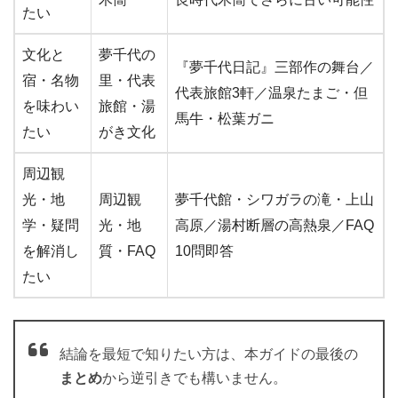
たい
文化と
夢千代の
『夢千代日記』三部作の舞台／
宿・名物
里・代表
代表旅館3軒／温泉たまご・但
を味わい
旅館・湯
馬牛・松葉ガニ
たい
がき文化
周辺観
光・地
周辺観
夢千代館・シワガラの滝・上山
学・疑問
光・地
高原／湯村断層の高熱泉／FAQ
を解消し
質・FAQ
10問即答
たい
結論を最短で知りたい方は、本ガイドの最後の
まとめ
から逆引きでも構いません。