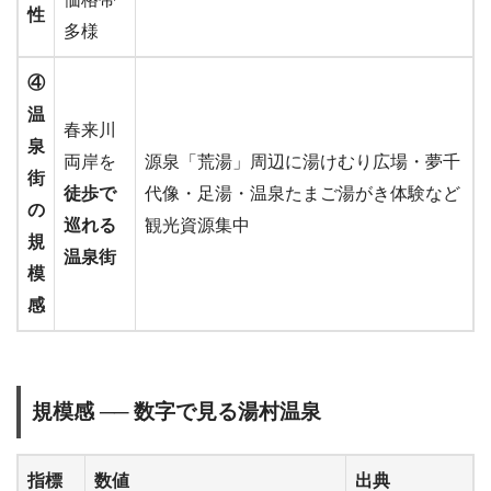
性
多様
④
温
春来川
泉
両岸を
源泉「荒湯」周辺に湯けむり広場・夢千
街
徒歩で
代像・足湯・温泉たまご湯がき体験など
の
巡れる
観光資源集中
規
温泉街
模
感
規模感 ── 数字で見る湯村温泉
指標
数値
出典