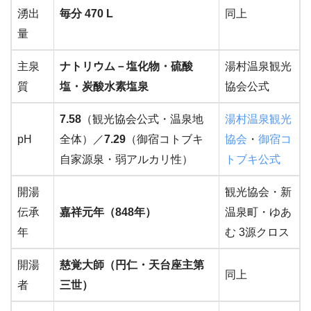
湧出
毎分 470 L
同上
量
主泉
ナトリウム－塩化物・硫酸
湯村温泉観光
質
塩・炭酸水素塩泉
協会公式
7.58
（観光協会公式・温泉地
湯村温泉観光
pH
全体）／
7.29
（御宿コトブキ
協会
・
御宿コ
自家源泉・弱アルカリ性）
トブキ公式
開湯
観光協会・新
伝承
嘉祥元年（848年）
温泉町・ゆあ
年
む 3源クロス
開湯
慈覚大師（円仁・天台座主第
同上
者
三世）