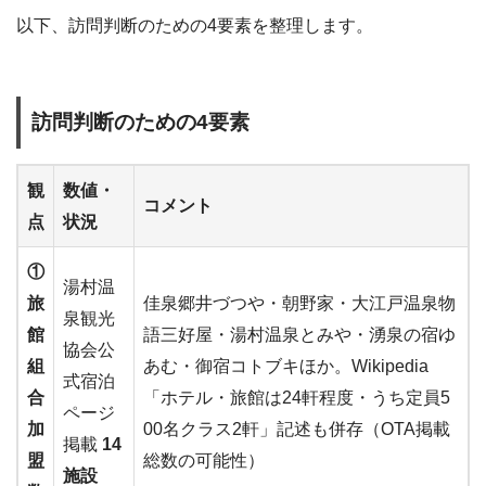
以下、訪問判断のための4要素を整理します。
訪問判断のための4要素
観
数値・
コメント
点
状況
①
湯村温
旅
佳泉郷井づつや・朝野家・大江戸温泉物
泉観光
館
語三好屋・湯村温泉とみや・湧泉の宿ゆ
協会公
組
あむ・御宿コトブキほか。Wikipedia
式宿泊
合
「ホテル・旅館は24軒程度・うち定員5
ページ
加
00名クラス2軒」記述も併存（OTA掲載
掲載
14
盟
総数の可能性）
施設