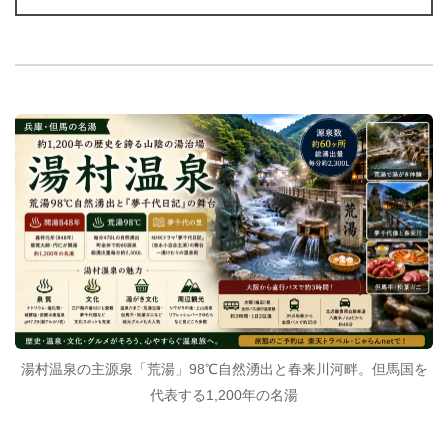
湯村温泉の主源泉「荒湯」98℃自然湧出と春来川河畔。但馬国を
代表する1,200年の名湯