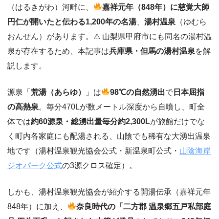
（はるきがわ）河畔に、
嘉祥元年（848年）に慈覚大師
円仁が開いたと伝わる1,200年の名湯
、
湯村温泉
（ゆむら
おんせん）があります。⚠ 山梨県甲府市にも同名の湯村温
泉が存在するため、本記事は
兵庫県・但馬の湯村温泉
を解
説します。
源泉「
荒湯（あらゆ）
」は
98℃の自然湧出
で
日本屈指
の高熱泉
。毎分470Lが数メートル深度から自噴し、町全
体では
約60源泉・総湧出量毎分約2,300L
が旅館だけでな
く町内各家庭にも配湯される、山陰でも稀有な大湧出温泉
地です（湯村温泉観光協会公式・新温泉町公式・
山陰海岸
ジオパーク公式
の3源クロス確定）。
しかも、湯村温泉観光協会が紹介する開湯伝承（嘉祥元年
848年）に加え、
奈良時代の「二方郡 温泉郷五戸私部庭