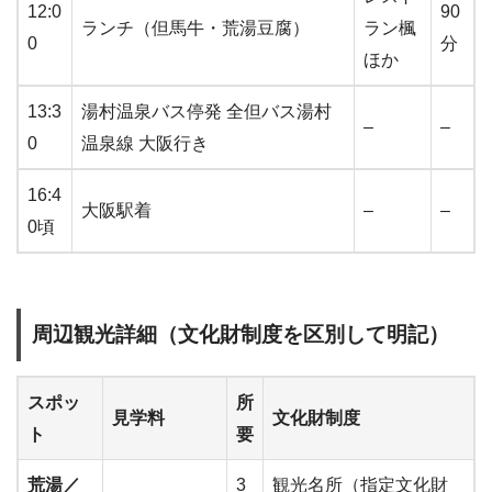
12:0
90
ランチ（但馬牛・荒湯豆腐）
ラン楓
0
分
ほか
13:3
湯村温泉バス停発 全但バス湯村
–
–
0
温泉線 大阪行き
16:4
大阪駅着
–
–
0頃
周辺観光詳細（文化財制度を区別して明記）
スポッ
所
見学料
文化財制度
ト
要
荒湯／
3
観光名所（指定文化財