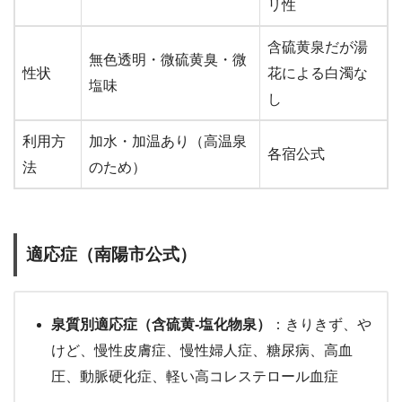
リ性
含硫黄泉だが湯
無色透明・微硫黄臭・微
性状
花による白濁な
塩味
し
利用方
加水・加温あり（高温泉
各宿公式
法
のため）
適応症（南陽市公式）
泉質別適応症（含硫黄-塩化物泉）
：きりきず、や
けど、慢性皮膚症、慢性婦人症、糖尿病、高血
圧、動脈硬化症、軽い高コレステロール血症