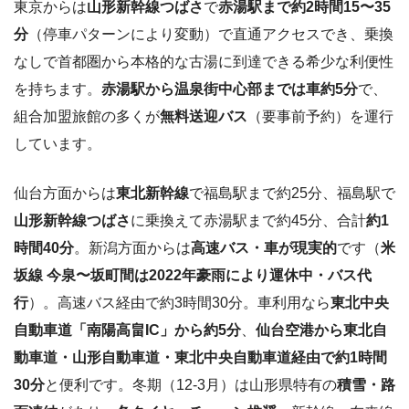
東京からは
山形新幹線つばさ
で
赤湯駅まで約2時間15〜35
分
（停車パターンにより変動）で直通アクセスでき、乗換
なしで首都圏から本格的な古湯に到達できる希少な利便性
を持ちます。
赤湯駅から温泉街中心部までは車約5分
で、
組合加盟旅館の多くが
無料送迎バス
（要事前予約）を運行
しています。
仙台方面からは
東北新幹線
で福島駅まで約25分、福島駅で
山形新幹線つばさ
に乗換えて赤湯駅まで約45分、合計
約1
時間40分
。新潟方面からは
高速バス・車が現実的
です（
米
坂線 今泉〜坂町間は2022年豪雨により運休中・バス代
行
）。高速バス経由で約3時間30分。車利用なら
東北中央
自動車道「南陽高畠IC」から約5分
、
仙台空港から東北自
動車道・山形自動車道・東北中央自動車道経由で約1時間
30分
と便利です。冬期（12-3月）は山形県特有の
積雪・路