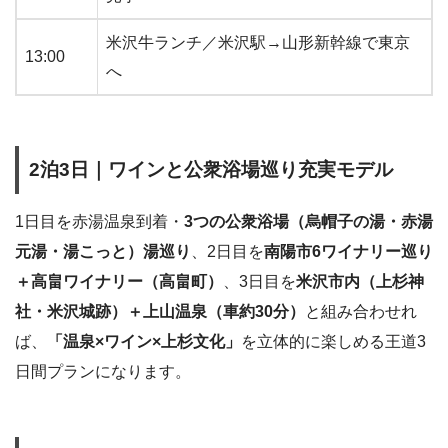
米沢牛ランチ／米沢駅→山形新幹線で東京
13:00
へ
2泊3日｜ワインと公衆浴場巡り充実モデル
1日目を赤湯温泉到着・
3つの公衆浴場（烏帽子の湯・赤湯
元湯・湯こっと）湯巡り
、2日目を
南陽市6ワイナリー巡り
＋高畠ワイナリー（高畠町）
、3日目を
米沢市内（上杉神
社・米沢城跡）＋上山温泉（車約30分）
と組み合わせれ
ば、
「温泉×ワイン×上杉文化」
を立体的に楽しめる王道3
日間プランになります。