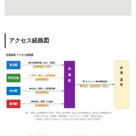
アクセス経路図
赤湯温泉 アクセス経路図
🚄 山形新幹線つばさ（直通）
東京駅
約2時間15〜35分
赤
赤
湯
湯
✈ 羽田→東京→山形新幹線
羽田空港
温
約2時間50分
駅
🚖 タクシー／🚌 旅館送迎
泉
車約5分（徒歩約20〜25分）
🚄 仙台→福島→山形新幹線
仙台駅
約1時間40分
🚌 新潟→高速バス経由
新潟駅
約3時間30分
合計：東京→約2時間20〜40分／羽田→約3時間／仙台→約1時間45分／新潟→約3時間35分
⚠ 冬期（12-3月）は積雪・路面凍結・タイヤチェーン推奨・遅延を見込む
赤湯駅→温泉街は車約5分／市街地立地で組合加盟宿は無料送迎運用