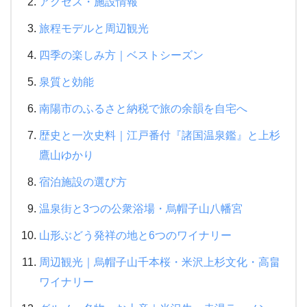
アクセス・施設情報
旅程モデルと周辺観光
四季の楽しみ方｜ベストシーズン
泉質と効能
南陽市のふるさと納税で旅の余韻を自宅へ
歴史と一次史料｜江戸番付『諸国温泉鑑』と上杉
鷹山ゆかり
宿泊施設の選び方
温泉街と3つの公衆浴場・烏帽子山八幡宮
山形ぶどう発祥の地と6つのワイナリー
周辺観光｜烏帽子山千本桜・米沢上杉文化・高畠
ワイナリー