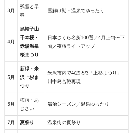
残雪と早
3月
雪解け期・温泉でゆったり
春
烏帽子山
千本桜・
日本さくら名所100選／4月上旬〜下
4月
赤湯温泉
旬／夜桜ライトアップ
桜まつり
新緑・米
米沢市内で4/29-5/3「上杉まつり」
5月
沢上杉ま
川中島合戦再現
つり
梅雨・あ
6月
湯治シーズン／温泉ゆったり
じさい
7月
夏祭り
温泉街の夏祭り