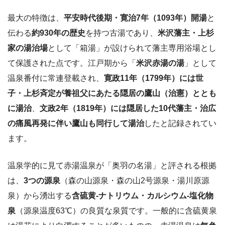
最大の特徴は、
平安時代後期・寛治7年（1093年）開湯
と
伝わる
約930年の歴史
を持つ古湯であり、
米沢藩主・上杉
家の湯治場
として「箱湯」が設けられて藩主専用浴場とし
て保護された点です。江戸期から「
米沢赤湯の湯
」として
温泉番付に常連登載され、
寛政11年（1799年）には世
子・上杉斉定が養祖父にあたる隠居の鷹山（治憲）ととも
に湯治
、
文政2年（1819年）には隠居した10代藩主・治広
の痛風再発に伴い鷹山も同行して湯治
したと記録されてい
ます。
温泉学的に見て赤湯温泉が「奥羽の名湯」と評される根拠
は、
3つの源泉
（森の山源泉・森の山2号源泉・湯川原源
泉）から湧出する
含硫黄-ナトリウム・カルシウム-塩化物
泉
（源泉温度63℃）の良質な泉質です。一般的に含硫黄泉