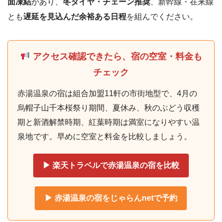
面凍結
があり、
冬タイヤ・チェーン推奨
、新幹線・在来線
とも
遅延を見込んだ余裕ある日程
を組んでください。
アクセス確認できたら、宿の空室・料金も
チェック
赤湯温泉の宿は組合加盟11軒の市街地型で、4月の
烏帽子山千本桜祭り期間、夏休み、秋のぶどう収穫
期と新酒解禁時期、紅葉時期は満室になりやすい温
泉地です。早めに空室と料金を比較しましょう。
▶ 楽天トラベルで赤湯温泉の宿を比較
▶ 赤湯温泉の宿をじゃらんnetで予約