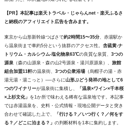
【PR】本記事は楽天トラベル・じゃらんnet・楽天ふるさ
と納税のアフィリエイト広告を含みます。
東京から山形新幹線つばさで
約2時間15〜35分
、赤湯駅か
ら温泉街まで車約5分という抜群のアクセス性。
含硫黄-ナ
トリウム・カルシウム-塩化物泉63℃
の良質な泉質、
3つの
源泉
（森の山源泉・森の山2号源泉・湯川原源泉）、
旅館
組合加盟11軒
の温泉街、
3つの公衆浴場
（烏帽子の湯・赤
湯元湯・湯こっと）──さらに
山形ぶどう発祥の地として6
つのワイナリー
が温泉街に集積し、
「温泉×ワイン×千本桜
×上杉文化」
を1か所で味わえる稀有な温泉地です。本記事
では赤湯温泉を、史料・公式情報・現地公開データと突き
合わせて確認した上で、
「行ける？／いつ行く？／何をす
る？／どこに泊まる？」
の判断材料を1本に集約します。