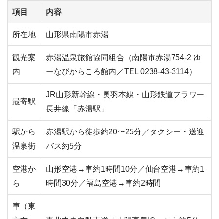
項目
内容
所在地
山形県南陽市赤湯
観光案
赤湯温泉旅館協同組合（南陽市赤湯754-2 ゆ
内
ーなびからころ館内／TEL 0238-43-3114）
JR山形新幹線・奥羽本線・山形鉄道フラワー
最寄駅
長井線「赤湯駅」
駅から
赤湯駅から徒歩約20〜25分／タクシー・送迎
温泉街
バス約5分
空港か
山形空港→車約1時間10分／仙台空港→車約1
ら
時間30分／福島空港→車約2時間
車（東