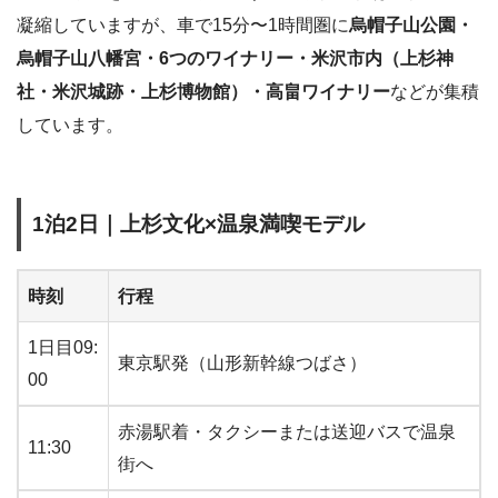
凝縮していますが、車で15分〜1時間圏に
烏帽子山公園・
烏帽子山八幡宮・6つのワイナリー・米沢市内（上杉神
社・米沢城跡・上杉博物館）・高畠ワイナリー
などが集積
しています。
1泊2日｜上杉文化×温泉満喫モデル
時刻
行程
1日目09:
東京駅発（山形新幹線つばさ）
00
赤湯駅着・タクシーまたは送迎バスで温泉
11:30
街へ