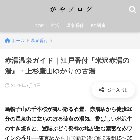
TOP
生活
温泉番付
PC関連
ホーム
温泉番付
赤湯温泉ガイド｜江戸番付『米沢赤湯の
湯』・上杉鷹山ゆかりの古湯
2026年7月4日
烏帽子山の千本桜が舞い散る石畳、赤湯駅から徒歩20
分の温泉街に立ちのぼる硫黄の湯気、香ばしい米沢牛
のすき焼きと、置賜ぶどう発祥の地が生む濃密な赤ワ
インの香り──
東京駅から山形新幹線で約2時間15〜35