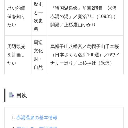
歴史
歴史的価
『諸国温泉鑑』前頭2段目「米沢
と一
値を知り
赤湯の湯」／寛治7年（1093年）
次史
たい
開湯／上杉鷹山ゆかり
料
周辺
周辺観光
烏帽子山八幡宮／烏帽子山千本桜
文化
を計画し
（日本さくら名所100選）／6ワイ
財・
たい
ナリー巡り／上杉神社（米沢）
自然
目次
赤湯温泉の基本情報