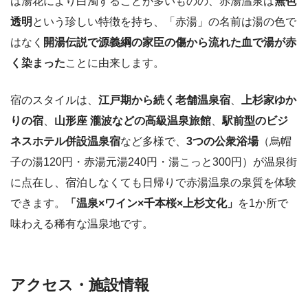
は湯花により白濁することが多いものの、赤湯温泉は
無色
透明
という珍しい特徴を持ち、「赤湯」の名前は湯の色で
はなく
開湯伝説で源義綱の家臣の傷から流れた血で湯が赤
く染まった
ことに由来します。
宿のスタイルは、
江戸期から続く老舗温泉宿
、
上杉家ゆか
りの宿
、
山形座 瀧波などの高級温泉旅館
、
駅前型のビジ
ネスホテル併設温泉宿
など多様で、
3つの公衆浴場
（烏帽
子の湯120円・赤湯元湯240円・湯こっと300円）が温泉街
に点在し、宿泊しなくても日帰りで赤湯温泉の泉質を体験
できます。
「温泉×ワイン×千本桜×上杉文化」
を1か所で
味わえる稀有な温泉地です。
アクセス・施設情報