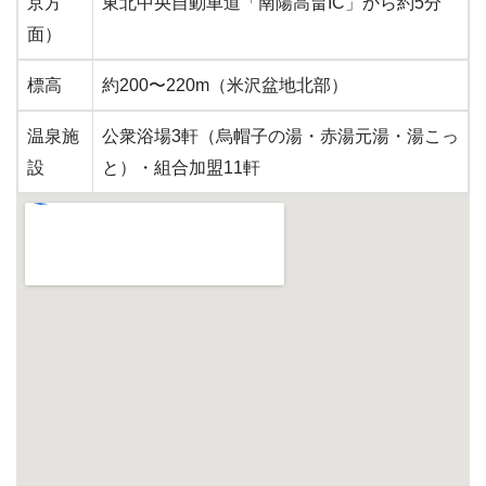
京方
東北中央自動車道「南陽高畠IC」から約5分
面）
標高
約200〜220m（米沢盆地北部）
温泉施
公衆浴場3軒（烏帽子の湯・赤湯元湯・湯こっ
設
と）・組合加盟11軒