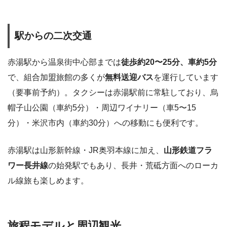
駅からの二次交通
赤湯駅から温泉街中心部までは
徒歩約20〜25分、車約5分
で、組合加盟旅館の多くが
無料送迎バス
を運行しています
（要事前予約）。タクシーは赤湯駅前に常駐しており、烏
帽子山公園（車約5分）・周辺ワイナリー（車5〜15
分）・米沢市内（車約30分）への移動にも便利です。
赤湯駅は山形新幹線・JR奥羽本線に加え、
山形鉄道フラ
ワー長井線
の始発駅でもあり、長井・荒砥方面へのローカ
ル線旅も楽しめます。
旅程モデルと周辺観光