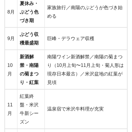
夏休み・
家族旅行／南陽のぶどうが色づき始
8月
ぶどう色
める
づき期
ぶどう収
9月
巨峰・デラウェア収穫
穫最盛期
新酒解
南陽ワイン新酒解禁／南陽の菊まつ
10
禁・南陽
り（10月上旬〜11月上旬・菊人形は
月
の菊まつ
現存日本最古）／米沢盆地の紅葉が
り・紅葉
見頃
紅葉終
11
盤・米沢
温泉宿で米沢牛料理が充実
月
牛新シー
ズン