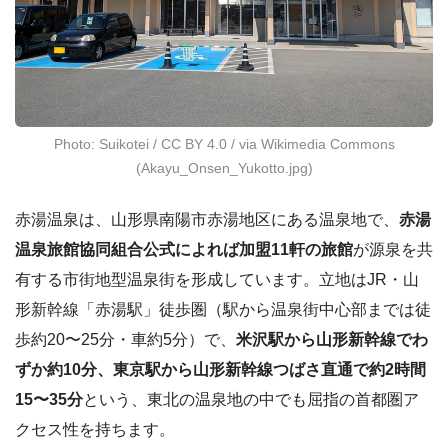
Photo: Suikotei / CC BY 4.0 / via Wikimedia Commons
(Akayu_Onsen_Yukotto.jpg)
赤湯温泉は、山形県南陽市赤湯地区にある温泉地で、
赤湯
温泉旅館協同組合公式によれば加盟11軒の旅館
が源泉を共
有する市街地型温泉街を形成しています。立地はJR・山
形新幹線「赤湯駅」徒歩圏（駅から温泉街中心部までは徒
歩約20〜25分・車約5分）で、
米沢駅から山形新幹線でわ
ずか約10分、東京駅から山形新幹線つばさ直通で約2時間
15〜35分
という、東北の温泉地の中でも屈指の首都圏ア
クセス性を持ちます。