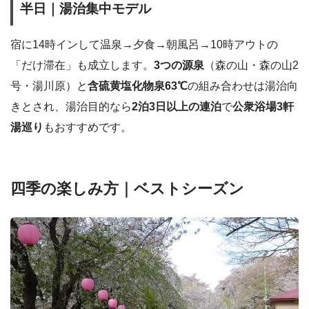
半日｜湯治集中モデル
宿に14時インして温泉→夕食→朝風呂→10時アウトの
「だけ滞在」も成立します。
3つの源泉
（森の山・森の山2
号・湯川原）と
含硫黄塩化物泉63℃
の組み合わせは湯治向
きとされ、湯治目的なら
2泊3日以上の連泊
で
公衆浴場3軒
湯巡り
もおすすめです。
四季の楽しみ方｜ベストシーズン