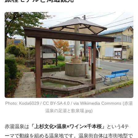
Photo: Koda6029 / CC BY-SA 4.0 / via Wikimedia Commons (赤湯
温泉の足湯と飲泉場.jpg)
赤湯温泉は
「上杉文化×温泉×ワイン×千本桜」
という4テ
ーマで動線を組める温泉地です。温泉街自体は市街地型で