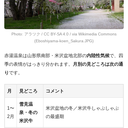
Photo: アラツク / CC BY-SA 4.0 / via Wikimedia Commons
(Eboshiyama-koen_Sakura.JPG)
赤湯温泉は山形県南部・米沢盆地北部の
内陸性気候
で、四
季の表情がはっきり分かれます。
月別の見どころは次の通
り
です。
月
見どころ
コメント
雪見温
1〜
米沢盆地の冬／米沢牛しゃぶしゃぶ
泉・冬の
2月
の最盛期
米沢牛