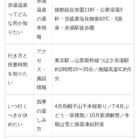
赤湯
赤湯温泉
温泉
旅館組合加盟11軒・公衆浴場3
ってどん
の基
軒・含硫黄塩化物泉63℃・3源
な所か知
本情
泉・赤湯駅徒歩圏
りたい
報
アク
行き方と
セ
東京駅→山形新幹線つばさ赤湯駅
所要時間
ス・
約2時間15〜35分／南陽高畠IC約5
を知りた
施設
分
い
情報
四季
いつ行く
4月烏帽子山千本桜祭り／7-9月ぶ
の楽
べきか決
どう・収穫期／10月新酒解禁／冬
しみ
めたい
期は雪と路面凍結対策
方