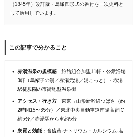
（1845年）改訂版・鳥瞰図形式の番付を一次史料と
して活用しています。
この記事で分かること
赤湯温泉の規模感
：旅館組合加盟11軒・公衆浴場
3軒（烏帽子の湯／赤湯元湯／湯こっと）・赤湯
駅徒歩圏の市街地型温泉街
アクセス・行き方
：東京→山形新幹線つばさ（約
2時間15〜35分）／東北中央自動車道南陽高畠IC
約5分／赤湯駅から車約5分
泉質と効能
：含硫黄-ナトリウム・カルシウム-塩