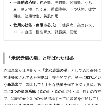
一般的適応症
：神経痛、筋肉痛、関節痛、うち
み、冷え性、むくみ、睡眠障害、うつ状態、疲労
回復、健康増進、美肌作用
飲用の効能（南陽市公式）
：糖尿病、高コレステ
ロール血症、慢性胃炎、腎臓病、便秘
「米沢赤湯の湯」と呼ばれた根拠
赤湯温泉が江戸期から
「米沢赤湯の湯」
として温泉番付に
常連登載されてきた根拠は、複合的です。第一に
63℃とい
う高温泉
で、加水しても十分な熱量を保てる温度資源。第
二に
3つの源泉系統
（森の山・森の山2号・湯川原）の存在
で、11軒の宿と3つの公衆浴場すべてに源泉を供給しても