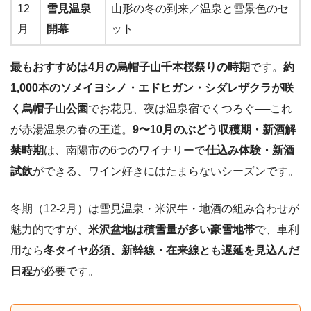
12
雪見温泉
山形の冬の到来／温泉と雪景色のセ
月
開幕
ット
最もおすすめは4月の烏帽子山千本桜祭りの時期
です。
約
1,000本のソメイヨシノ・エドヒガン・シダレザクラが咲
く烏帽子山公園
でお花見、夜は温泉宿でくつろぐ──これ
が赤湯温泉の春の王道。
9〜10月のぶどう収穫期・新酒解
禁時期
は、南陽市の6つのワイナリーで
仕込み体験・新酒
試飲
ができる、ワイン好きにはたまらないシーズンです。
冬期（12-2月）は雪見温泉・米沢牛・地酒の組み合わせが
魅力的ですが、
米沢盆地は積雪量が多い豪雪地帯
で、車利
用なら
冬タイヤ必須、新幹線・在来線とも遅延を見込んだ
日程
が必要です。