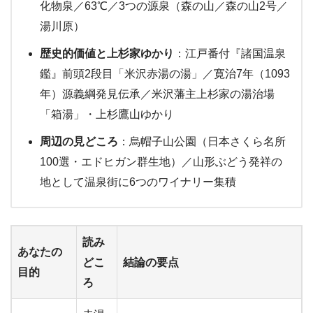
化物泉／63℃／3つの源泉（森の山／森の山2号／
湯川原）
歴史的価値と上杉家ゆかり
：江戸番付『諸国温泉
鑑』前頭2段目「米沢赤湯の湯」／寛治7年（1093
年）源義綱発見伝承／米沢藩主上杉家の湯治場
「箱湯」・上杉鷹山ゆかり
周辺の見どころ
：烏帽子山公園（日本さくら名所
100選・エドヒガン群生地）／山形ぶどう発祥の
地として温泉街に6つのワイナリー集積
読み
あなたの
どこ
結論の要点
目的
ろ