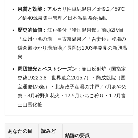
泉質と効能
：アルカリ性単純温泉／pH9.2／59℃
／約40源泉集中管理／日本温泉協会掲載
歴史的価値
：江戸番付『諸国温泉鑑』前頭2段目
「豆州小名の湯」＝古奈温泉／『吾妻鏡』登場の
鎌倉殿ゆかり湯治場／長岡は1903年発見の新興温
泉
周辺観光とベストシーズン
：韮山反射炉（国指定
史跡1922.3.8＋世界遺産2015.7）・願成就院（国
宝運慶仏5躯）・北条政子産湯の井戸／7月あやめ
祭・8月狩野川花火・12-5月いちご狩り・1-2月富
士山雪化粧
あなたの目
読みど
結論の要点