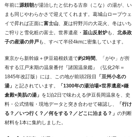
年前に
源頼朝
が湯治したと伝わる古奈（こな）の湯が、い
まも同じやわらかさで迎えてくれます。葛城山ロープウェ
イで昇れば正面に
富士山
、夏は狩野川の大花火、冬はいち
ご狩りと雪化粧の富士。世界遺産・
韮山反射炉
も、
北条政
子の産湯の井戸
も、すべて半径4kmに密集しています。
東京から新幹線＋伊豆箱根鉄道で
約2時間
。「がや」が所
有する江戸末期の温泉番付『諸国温泉鑑』（弘化2年＝
1845年改訂版）には、この地が前頭2段目
「豆州小名の
湯」
と記されています。
「1300年の湯治場×世界遺産×鎌
倉殿×美肌の湯」
を1泊2日で味わえる伊豆長岡温泉を、史
料・公式情報・現地データと突き合わせて確認し、
「行け
る？／いつ行く？／何をする？／どこに泊まる？」
の判断
材料を1本に集約しました。