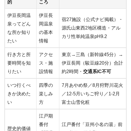
的
ころ
伊豆長岡温
伊豆長
宿27施設（公式ナビ掲載）・
泉ってどん
岡温泉
源氏山東西2地区構造・アル
な所か知り
の基本
カリ性単純温泉pH9.2
たい
情報
行き方と所
アクセ
東京→三島（新幹線45分）→
要時間を知
ス・施
伊豆長岡（駿豆線20分）合計
りたい
設情報
約2時間・
交通系IC不可
いつ行くべ
四季の
7月あやめ祭／8月狩野川花火
きか決めた
楽しみ
／12-5月いちご狩り／1-2月
い
方
富士山雪化粧
江戸期
番付
江戸番付「豆州小名の湯」前
歴史的価値