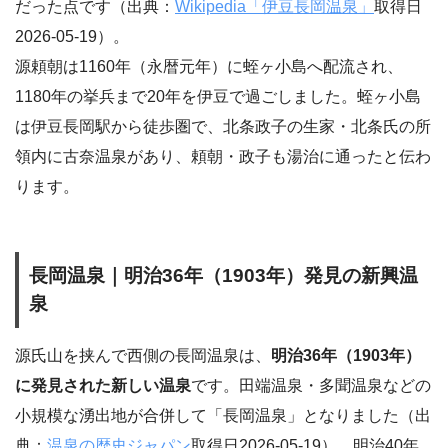
だった点です（出典：
Wikipedia「伊豆長岡温泉」
取得日
2026-05-19）。
源頼朝は1160年（永暦元年）に蛭ヶ小島へ配流され、
1180年の挙兵まで20年を伊豆で過ごしました。蛭ヶ小島
は伊豆長岡駅から徒歩圏で、北条政子の生家・北条氏の所
領内に古奈温泉があり、頼朝・政子も湯治に通ったと伝わ
ります。
長岡温泉｜明治36年（1903年）発見の新興温
泉
源氏山を挟んで西側の長岡温泉は、
明治36年（1903年）
に発見された新しい温泉
です。田端温泉・多聞温泉などの
小規模な湧出地が合併して「長岡温泉」となりました（出
典：
温泉の歴史ジャパン
取得日2026-05-19）。明治40年