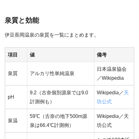
泉質と効能
伊豆長岡温泉の泉質を一覧にまとめます。
項目
値
備考
日本温泉協会
泉質
アルカリ性単純温泉
／Wikipedia
9.2（古奈個別源泉では9.0
Wikipedia／
天
pH
計測例も）
坊公式
59℃（古奈の地下500m源
Wikipedia／天
泉温
泉は66.4℃計測例）
坊公式