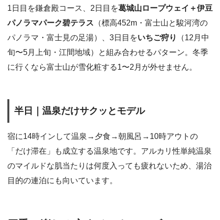
1日目を鎌倉殿コース、2日目を
葛城山ロープウェイ＋伊豆
パノラマパーク碧テラス
（標高452m・富士山と駿河湾の
パノラマ・富士見の足湯）、3日目を
いちご狩り
（12月中
旬〜5月上旬・江間地域）と組み合わせるパターン。冬季
に行くなら富士山が雪化粧する1〜2月が外せません。
半日｜温泉だけサクッとモデル
宿に14時インして温泉→夕食→朝風呂→10時アウトの
「だけ滞在」も成立する温泉地です。アルカリ性単純温泉
のマイルドな肌当たりは何度入っても疲れないため、湯治
目的の連泊にも向いています。