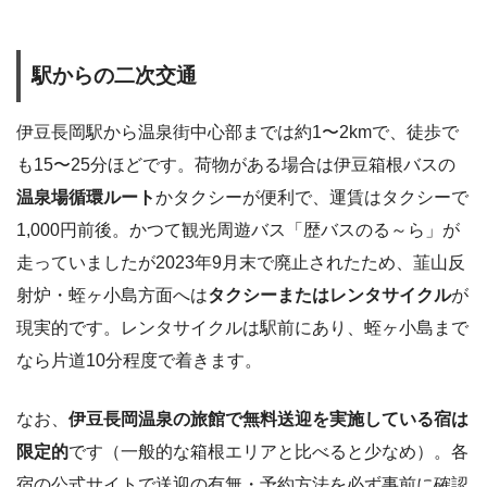
駅からの二次交通
伊豆長岡駅から温泉街中心部までは約1〜2kmで、徒歩で
も15〜25分ほどです。荷物がある場合は伊豆箱根バスの
温泉場循環ルート
かタクシーが便利で、運賃はタクシーで
1,000円前後。かつて観光周遊バス「歴バスのる～ら」が
走っていましたが2023年9月末で廃止されたため、韮山反
射炉・蛭ヶ小島方面へは
タクシーまたはレンタサイクル
が
現実的です。レンタサイクルは駅前にあり、蛭ヶ小島まで
なら片道10分程度で着きます。
なお、
伊豆長岡温泉の旅館で無料送迎を実施している宿は
限定的
です（一般的な箱根エリアと比べると少なめ）。各
宿の公式サイトで送迎の有無・予約方法を必ず事前に確認