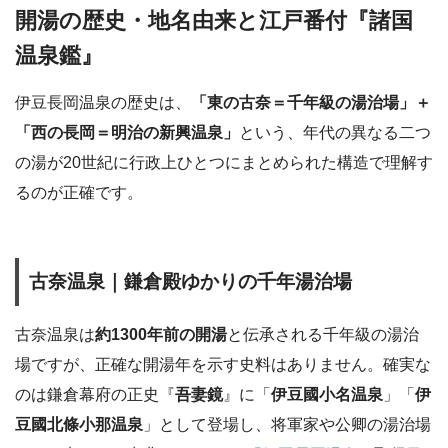
開湯の歴史・地名由来と江戸番付『諸国
温泉鑑』
伊豆長岡温泉の歴史は、
「東の古奈＝千年級の湯治場」＋
「西の長岡＝明治の新興温泉」
という、年代の異なる二つ
の湯が20世紀に行政上ひとつにまとめられた構造で理解す
るのが正確です。
古奈温泉｜鎌倉殿ゆかりの千年湯治場
古奈温泉は
約1300年前の開湯
と伝承される千年級の湯治
場ですが、正確な開湯年を示す史料はありません。確実な
のは鎌倉幕府の正史『
吾妻鏡
』に「
伊豆國小名温泉
」「
伊
豆國北條小那温泉
」として登場し、将軍家や公卿の湯治場