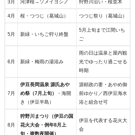
3月
河津桜→ソメイヨシノ
狩野川沿い・桜並木
4月
桜・つつじ（葛城山）
つつじ祭り（葛城山）
5月上旬まで江間いち
5月
新緑・いちご狩り終盤
ご
雨の日は温泉と屋内観
6月
新緑・梅雨の湯浴み
光でゆったり過ごせる
時期
伊豆長岡温泉 源氏あや
源頼政の妻・あやめ御
7月
め祭（7月上旬）
・海開
前ゆかり／西伊豆海水
き（伊豆半島）
浴と組合せ可
狩野川まつり（伊豆の国
伊豆を代表する花火大
8月
花火大会・例年8月上
会
旬・複数夜開催）