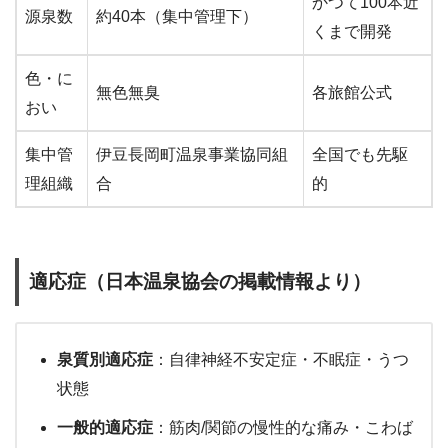
かつて100本近
源泉数
約40本（集中管理下）
くまで開発
色・に
無色無臭
各旅館公式
おい
集中管
伊豆長岡町温泉事業協同組
全国でも先駆
理組織
合
的
適応症（日本温泉協会の掲載情報より）
泉質別適応症
：自律神経不安定症・不眠症・うつ
状態
一般的適応症
：筋肉/関節の慢性的な痛み・こわば