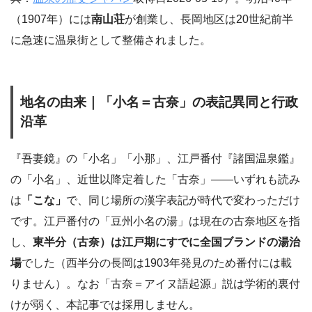
（1907年）には
南山荘
が創業し、長岡地区は20世紀前半
に急速に温泉街として整備されました。
地名の由来｜「小名＝古奈」の表記異同と行政
沿革
『吾妻鏡』の「小名」「小那」、江戸番付『諸国温泉鑑』
の「小名」、近世以降定着した「古奈」――いずれも読み
は
「こな」
で、同じ場所の漢字表記が時代で変わっただけ
です。江戸番付の「豆州小名の湯」は現在の古奈地区を指
し、
東半分（古奈）は江戸期にすでに全国ブランドの湯治
場
でした（西半分の長岡は1903年発見のため番付には載
りません）。なお「古奈＝アイヌ語起源」説は学術的裏付
けが弱く、本記事では採用しません。