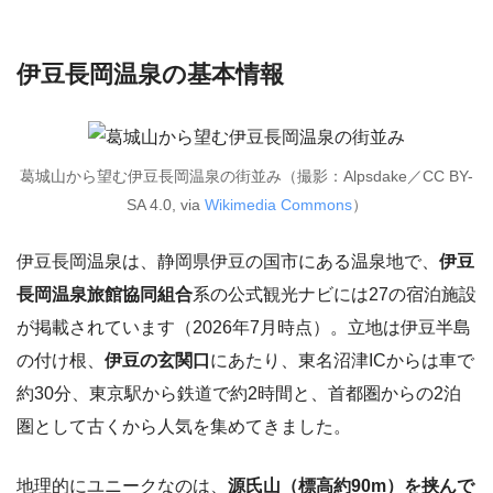
伊豆長岡温泉の基本情報
葛城山から望む伊豆長岡温泉の街並み（撮影：Alpsdake／CC BY-
SA 4.0, via
Wikimedia Commons
）
伊豆長岡温泉は、静岡県伊豆の国市にある温泉地で、
伊豆
長岡温泉旅館協同組合
系の公式観光ナビには27の宿泊施設
が掲載されています（2026年7月時点）。立地は伊豆半島
の付け根、
伊豆の玄関口
にあたり、東名沼津ICからは車で
約30分、東京駅から鉄道で約2時間と、首都圏からの2泊
圏として古くから人気を集めてきました。
地理的にユニークなのは、
源氏山（標高約90m）を挟んで