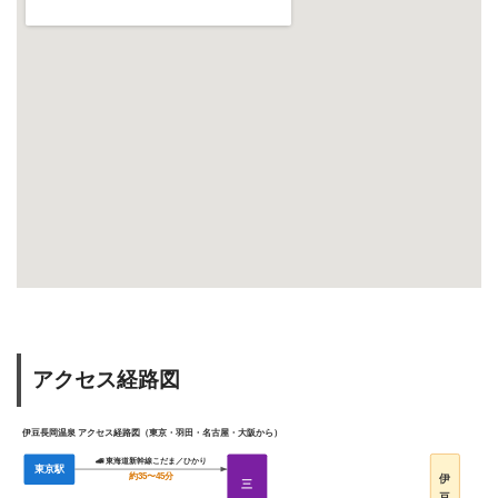
アクセス経路図
伊豆長岡温泉 アクセス経路図（東京・羽田・名古屋・大阪から）
🚄 東海道新幹線こだま／ひかり
東京駅
約35〜45分
伊
三
豆