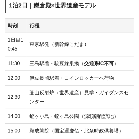
1泊2日｜鎌倉殿×世界遺産モデル
時刻
行程
1日目1
東京駅発（新幹線こだま）
0:45
11:30
三島駅着・駿豆線乗換（
交通系IC不可
）
12:00
伊豆長岡駅着・コインロッカーへ荷物
韮山反射炉（世界遺産）見学・ガイダンスセ
12:30
ンター
14:00
蛭ヶ小島・蛭ヶ島公園（源頼朝配流地）
15:00
願成就院（国宝運慶仏・北条時政供養塔）