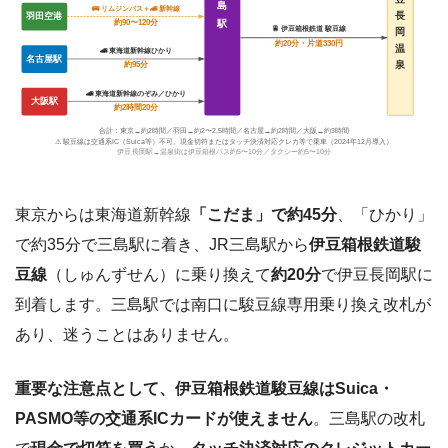
島
🚌 リムジンバス＋🚄 新幹線
羽田空港
長
約90〜120分
駅
🚆 伊豆箱根鉄道 駿豆線
岡
約20分・片道330円
温
🚄 東海道新幹線ひかり
名古屋駅
泉
約95分
🚄 東海道新幹線のぞみ／ひかり
大阪駅
約2時間20分
合計：東京→約2時間／羽田→約2〜2.5時間／名古屋→約2時間／大阪→約3時間
⚠ 駿豆線は交通系IC（Suica等）不可。現金切符またはタッチ決済対応クレカ等で乗車（2024年12月導入）
伊豆長岡駅→温泉街は伊豆箱根バス約5〜10分／タクシー約5〜10分
東京からは東海道新幹線
「こだま」で約45分
、「ひかり」
で約35分で三島駅に着き、JR三島駅から
伊豆箱根鉄道駿
豆線
（しゅんずせん）に乗り換えて
約20分
で伊豆長岡駅に
到着します。三島駅では南口に駿豆線専用乗り換え改札が
あり、迷うことはありません。
重要な注意点として、伊豆箱根鉄道駿豆線はSuica・
PASMO等の交通系ICカードが使えません
。三島駅の改札