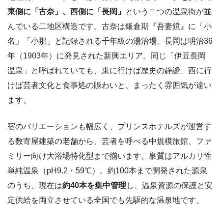
東側に「古奈」、西側に「長岡」
という二つの温泉街が並
んでいる二地区構造です。古奈は鎌倉期『吾妻鏡』に「小
名」「小那」と記録される千年級の湯治場、長岡は明治36
年（1903年）に発見された新興エリア。同じ「伊豆長岡
温泉」と呼ばれていても、東に行けば歴史の静謐、西に行
けば芸者文化と食事処の賑わいと、まったく雰囲気が違い
ます。
宿のバリエーションも幅広く、プリンスホテルズが運営す
る数寄屋建築の老舗から、芸者を呼べる中規模旅館、ファ
ミリー向け大浴場特化型まで揃います。泉質はアルカリ性
単純温泉（pH9.2・59℃）。約100本まで開発された源泉
のうち、現在は
約40本を集中管理
し、温泉資源の保護と安
定供給を両立させている全国でも先駆的な温泉地です。