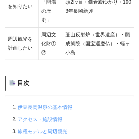
「開湯
頭2段目・鎌倉殿ゆかり・190
を知りたい
の歴
3年長岡新興
史」
周辺文
韮山反射炉（世界遺産）・願
周辺観光を
化財①
成就院（国宝運慶仏）・蛭ヶ
計画したい
②
小島
目次
伊豆長岡温泉の基本情報
アクセス・施設情報
旅程モデルと周辺観光