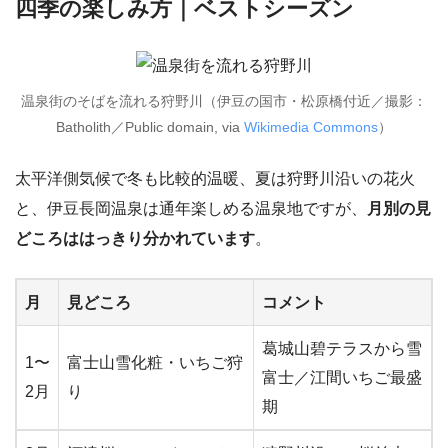
四季の楽しみ方｜ベストシーズン
温泉街のそばを流れる狩野川（伊豆の国市・松原橋付近／撮影：
Batholith／Public domain, via
Wikimedia Commons
）
太平洋側気候で冬も比較的温暖、夏は狩野川沿いの花火
と、伊豆長岡温泉は通年楽しめる温泉地ですが、
月別の見
どころははっきり分かれています
。
月
見どころ
コメント
葛城山碧テラスから雪
1〜
富士山雪化粧・いちご狩
富士／江間いちご最盛
2月
り
期