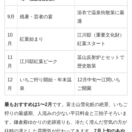
浴衣で温泉街散策に最
9月
残暑・芸者の宴
適
10
江川邸（重要文化財）
紅葉始まり
月
紅葉スタート
11
韮山反射炉とセットで
江川邸紅葉ピーク
月
歴史散策
12
いちご狩り開始・年末温
12月中旬〜江間いち
月
泉
ご開園
最もおすすめは1〜2月
です。富士山雪化粧の絶景、いちご
狩りの最盛期、人混みの少ない平日料金と三拍子そろいま
す。鎌倉殿ゆかりの史跡巡りも、冷たく澄んだ空気の方が
往時の凛とした雰囲気が伝わってきます。
7月上旬のあや