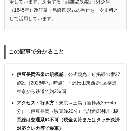
筆しています。所有する『諸国温泉鑑』弘化2年
（1845年）改訂版・鳥瞰図形式の番付を一次史料と
して活用しています。
この記事で分かること
伊豆長岡温泉の規模感
：公式観光ナビ掲載の宿27
施設（2026年7月時点）・源氏山東西2地区構造・
東京から鉄道で約2時間
アクセス・行き方
：東京→三島（新幹線35〜45
分）→伊豆長岡（駿豆線20分）合計約2時間・
駿
豆線は交通系IC不可（現金切符またはタッチ決済
対応クレカ等で乗車）