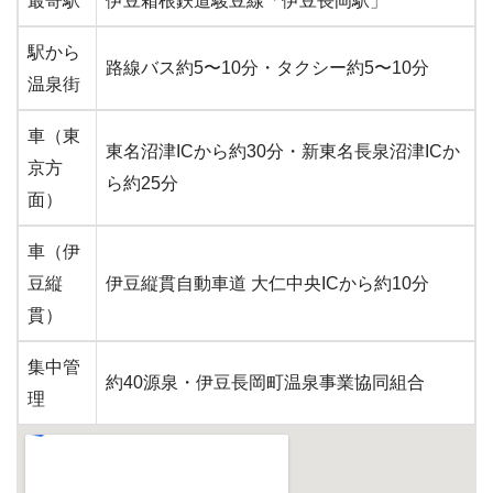
最寄駅
伊豆箱根鉄道駿豆線「伊豆長岡駅」
駅から
路線バス約5〜10分・タクシー約5〜10分
温泉街
車（東
東名沼津ICから約30分・新東名長泉沼津ICか
京方
ら約25分
面）
車（伊
豆縦
伊豆縦貫自動車道 大仁中央ICから約10分
貫）
集中管
約40源泉・伊豆長岡町温泉事業協同組合
理