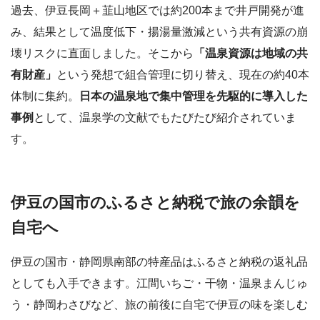
過去、伊豆長岡＋韮山地区では約200本まで井戸開発が進
み、結果として温度低下・揚湯量激減という共有資源の崩
壊リスクに直面しました。そこから
「温泉資源は地域の共
有財産」
という発想で組合管理に切り替え、現在の約40本
体制に集約。
日本の温泉地で集中管理を先駆的に導入した
事例
として、温泉学の文献でもたびたび紹介されていま
す。
伊豆の国市のふるさと納税で旅の余韻を
自宅へ
伊豆の国市・静岡県南部の特産品はふるさと納税の返礼品
としても入手できます。江間いちご・干物・温泉まんじゅ
う・静岡わさびなど、旅の前後に自宅で伊豆の味を楽しむ