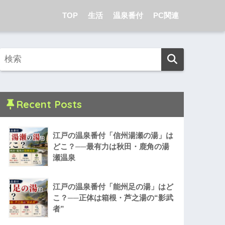
TOP
生活
温泉番付
PC関連
Recent Posts
江戸の温泉番付「信州湯瀬の湯」は
どこ？──最有力は秋田・鹿角の湯
瀬温泉
江戸の温泉番付「能州足の湯」はど
こ？──正体は箱根・芦之湯の“影武
者”