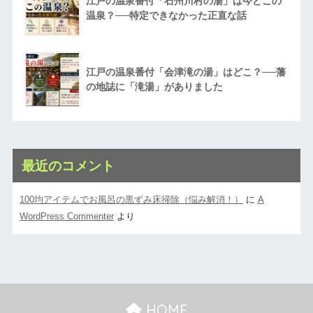
江戸の温泉番付「石州川村の湯」は今どこの
温泉？──特定できなかった正直な話
江戸の温泉番付「会津滝の湯」はどこ？──藩
の地誌に「滝湯」がありました
最近のコメント
100均アイテムでお風呂の黒ずみ床掃除（悩み解消！）
に
A
WordPress Commenter
より
HOME