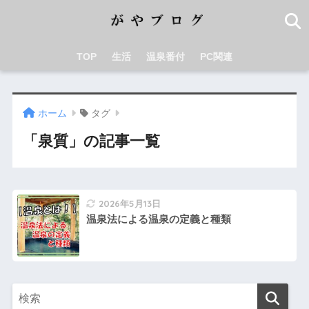
TOP
生活
温泉番付
PC関連
ホーム
タグ
「泉質」の記事一覧
2026年5月13日
温泉法による温泉の定義と種類